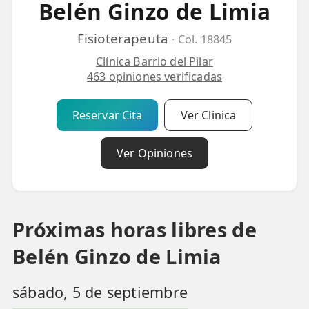
Belén Ginzo de Limia
💆‍♀️ Tratamientos
Fisioterapeuta
· Col. 18845
😓 Síntomas
Clínica Barrio del Pilar
📅 Pedir Cita
463 opiniones verificadas
📰 Blog
Reservar Cita
Ver Clinica
🏢 Empresas
Ver Opiniones
UBICACIONES
🔍 Buscador Clínicas
📍 Barrio del Pilar
Próximas horas libres de
📍 Chamberí - Centro
Belén Ginzo de Limia
📍 Barrio Salamanca
sábado, 5 de septiembre
📍 Carabanchel - Usera