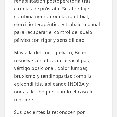
rehabilitación postoperatoria tras
cirugías de próstata. Su abordaje
ESPECIALIDADES
combina neuromodulación tibial,
🩻 Fisioterapia Traumatológica
ejercicio terapéutico y trabajo manual
😧 Fisioterapia ATM
para recuperar el control del suelo
🦴 Osteopatía
pélvico con rigor y sensibilidad.
🫶 Suelo Pélvico
Más allá del suelo pélvico, Belén
resuelve con eficacia cervicalgias,
💆 Masajes Madrid
vértigo posicional, dolor lumbar,
🏅 Fisioterapia Deportiva
bruxismo y tendinopatías como la
🧠 Fisioterapia Neurológica
epicondilitis, aplicando INDIBA y
ondas de choque cuando el caso lo
🧍 Fisioterapia Vestibular
requiere.
🫁 Fisioterapia Respiratoria
Sus pacientes la reconocen por
👶 Fisioterapia Pediátrica