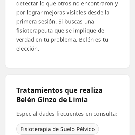
detectar lo que otros no encontraron y
por lograr mejoras visibles desde la
TRATAMIENTOS
primera sesión. Si buscas una
✅ Punción Seca
fisioterapeuta que se implique de
✅ Ondas de Choque
verdad en tu problema, Belén es tu
✅ EPTE - EPI
elección.
ESTÉTICA
✨ Fisioestética
✨ Radiofrecuencia INDIBA
Tratamientos que realiza
✨ Drenaje Linfático Manual
Belén Ginzo de Limia
✨ Presoterapia
Especialidades frecuentes en consulta:
✨ Cicatrices y Estrías
Fisioterapia de Suelo Pélvico