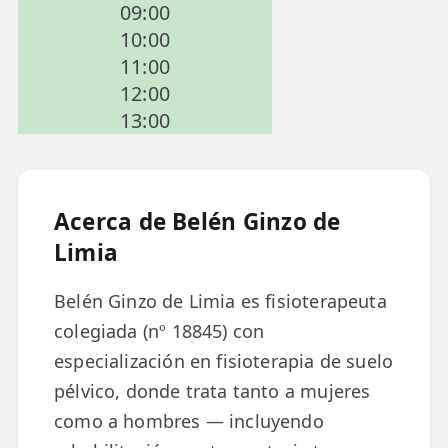
09:00
📍 Bravo Murillo
10:00
11:00
📍 Getafe
12:00
13:00
TIENDA
🛍️ Tienda Bonos
🛍️ Tienda Productos Fisioterapia
Acerca de Belén Ginzo de
🎁 Tarjetas Regalo
Limia
🛒 Carrito
Belén Ginzo de Limia es fisioterapeuta
❤️ Ofertas
colegiada (nº 18845) con
especialización en fisioterapia de suelo
CONTACTO
pélvico, donde trata tanto a mujeres
☎️ 91 005 23 63
como a hombres — incluyendo
📧 Contacta