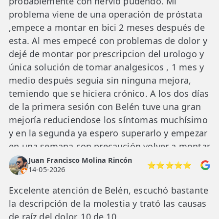
probablemente con nervio pudendo. Mi
problema viene de una operación de próstata
,empece a montar en bici 2 meses después de
esta. Al mes empecé con problemas de dolor y
dejé de montar por prescripcion del urologo y
única solución de tomar analgesicos , 1 mes y
medio después seguía sin ninguna mejora,
temiendo que se hiciera crónico. A los dos días
de la primera sesión con Belén tuve una gran
mejoría reduciendose los síntomas muchísimo
y en la segunda ya espero superarlo y empezar
en una semana con precaución volver a montar
en bici. Gran profesional Belén,a la que
Juan Francisco Molina Rincón
⭐⭐⭐⭐⭐
14-05-2026
agradezco muchísimo su buen hacer.
Excelente atención de Belén, escuchó bastante
la descripción de la molestia y trató las causas
de raíz del dolor. 10 de 10