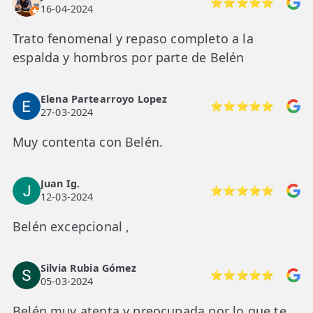
⭐⭐⭐⭐⭐
16-04-2024
Trato fenomenal y repaso completo a la
espalda y hombros por parte de Belén
Elena Partearroyo Lopez
⭐⭐⭐⭐⭐
27-03-2024
Muy contenta con Belén.
Juan Ig.
⭐⭐⭐⭐⭐
12-03-2024
Belén excepcional ,
Silvia Rubia Gómez
⭐⭐⭐⭐⭐
05-03-2024
Belén muy atenta y preocupada por lo que te