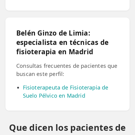
LESIONES
FRECUENTES
Rotura Fibrilar
Dolor de Cabeza
Belén Ginzo de Limia:
Trocanteritis
especialista en técnicas de
Hernia Discal
fisioterapia en Madrid
Fascitis Plantar
Consultas frecuentes de pacientes que
buscan este perfil:
Lumbalgia
Fisioterapeuta de Fisioterapia de
Ciática
Suelo Pélvico en Madrid
Bursitis de Hombro
Síndrome Piramidal
Que dicen los pacientes de
Tendinitis de Aquiles