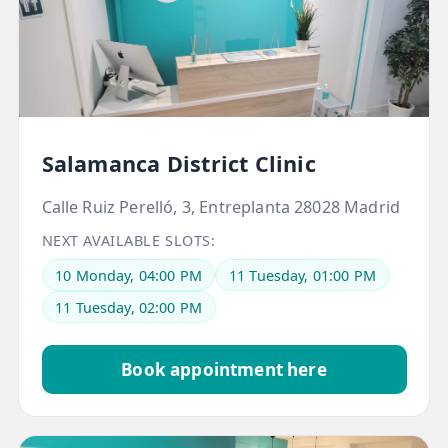
💆‍♀️ Tratamientos
😓 Síntomas
📅 Pedir Cita
📰 Blog
Salamanca District Clinic
🏢 Empresas
Calle Ruiz Perelló, 3, Entreplanta 28028 Madrid
UBICACIONES
NEXT AVAILABLE SLOTS:
🔍 Buscador Clínicas
10 Monday, 04:00 PM
11 Tuesday, 01:00 PM
📍 Barrio del Pilar
11 Tuesday, 02:00 PM
📍 Chamberí - Centro
Book appointment here
📍 Barrio Salamanca
📍 Carabanchel - Usera