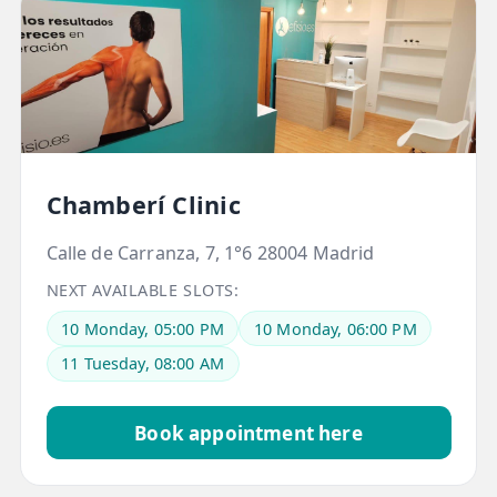
📍 Bravo Murillo
📍 Getafe
TIENDA
🛍️ Tienda Bonos
Chamberí Clinic
🛍️ Tienda Productos Fisioterapia
Calle de Carranza, 7, 1°6 28004 Madrid
🎁 Tarjetas Regalo
NEXT AVAILABLE SLOTS:
🛒 Carrito
10 Monday, 05:00 PM
10 Monday, 06:00 PM
❤️ Ofertas
11 Tuesday, 08:00 AM
CONTACTO
Book appointment here
☎️ 91 005 23 63
📧 Contacta