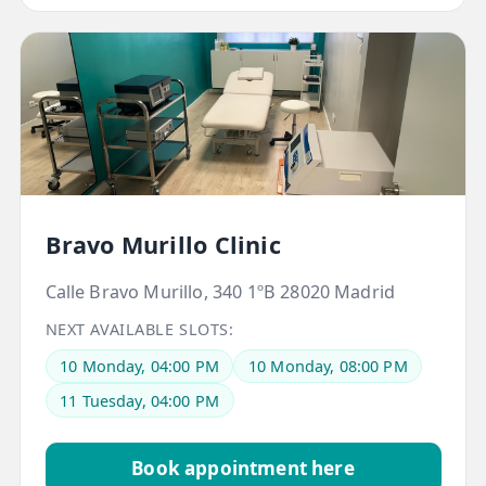
TRATAMIENTOS
✅ Punción Seca
✅ Ondas de Choque
✅ EPTE - EPI
ESTÉTICA
Bravo Murillo Clinic
✨ Fisioestética
Calle Bravo Murillo, 340 1ºB 28020 Madrid
✨ Radiofrecuencia INDIBA
NEXT AVAILABLE SLOTS:
✨ Drenaje Linfático Manual
10 Monday, 04:00 PM
10 Monday, 08:00 PM
✨ Presoterapia
11 Tuesday, 04:00 PM
✨ Cicatrices y Estrías
Book appointment here