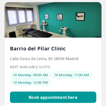
ESPECIALIDADES
🩻 Fisioterapia Traumatológica
😧 Fisioterapia ATM
🦴 Osteopatía
🫶 Suelo Pélvico
Barrio del Pilar Clinic
💆 Masajes Madrid
Calle Ginzo de Limia, 60 28034 Madrid
🏅 Fisioterapia Deportiva
NEXT AVAILABLE SLOTS:
🧠 Fisioterapia Neurológica
10 Monday, 09:00 AM
10 Monday, 11:00 AM
10 Monday, 12:00 PM
🧍 Fisioterapia Vestibular
🫁 Fisioterapia Respiratoria
Book appointment here
👶 Fisioterapia Pediátrica