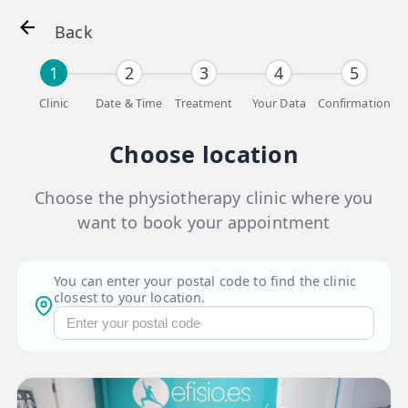
Back
1
2
3
4
5
Clinic
Date & Time
Treatment
Your Data
Confirmation
👤 Mi Cuenta
Choose location
☕ Acerca
Choose the physiotherapy clinic where you
🤔 Preguntas Frecuentes
want to book your appointment
🔍 Buscador
🇬🇧 English
You can enter your postal code to find the clinic
closest to your location.
GENERAL
👩‍⚕️ Fisioterapeutas
🔍 Especialidades