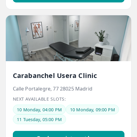
LESIONES
FRECUENTES
Rotura Fibrilar
Dolor de Cabeza
Trocanteritis
Hernia Discal
Fascitis Plantar
Carabanchel Usera Clinic
Lumbalgia
Ciática
Calle Portalegre, 77 28025 Madrid
NEXT AVAILABLE SLOTS:
Bursitis de Hombro
10 Monday, 04:00 PM
10 Monday, 09:00 PM
Síndrome Piramidal
11 Tuesday, 05:00 PM
Tendinitis de Aquiles