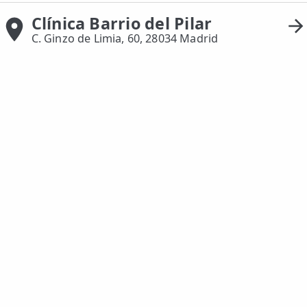
Clínica Barrio del Pilar
ESPECIALIDADES
C. Ginzo de Limia, 60, 28034 Madrid
🩻 Fisioterapia Traumatológica
😧 Fisioterapia ATM
🦴 Osteopatía
🫶 Suelo Pélvico
💆 Masajes Madrid
🏅 Fisioterapia Deportiva
🧠 Fisioterapia Neurológica
🧍 Fisioterapia Vestibular
🫁 Fisioterapia Respiratoria
👶 Fisioterapia Pediátrica