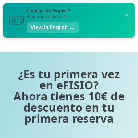
Menú
Looking for English?
×
Llámanos al 91 005 23 63
Visit our English site
🇬🇧
View in English →
Página 1 de 0 (0 entradas en total)
👤 Mi Cuenta
Te puede ser útil
☕ Acerca
Ubicación de nuestras clínicas
🤔 Preguntas Frecuentes
¿Es tu primera vez
Preguntas Frecuentes
🔍 Buscador
en eFISIO?
Ahora tienes 10€ de
🇬🇧 English
descuento en tu
GENERAL
primera reserva
👩‍⚕️ Fisioterapeutas
🔍 Especialidades