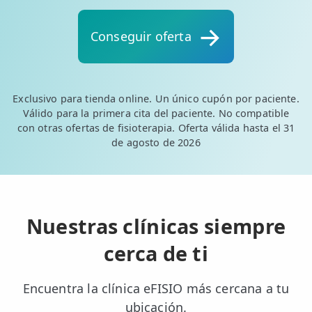
💆‍♀️ Tratamientos
Conseguir oferta
😓 Síntomas
📅 Pedir Cita
📰 Blog
Exclusivo para tienda online. Un único cupón por paciente.
Válido para la primera cita del paciente. No compatible
🏢 Empresas
con otras ofertas de fisioterapia. Oferta válida hasta el 31
de agosto de 2026
UBICACIONES
🔍 Buscador Clínicas
📍 Barrio del Pilar
Nuestras clínicas siempre
📍 Chamberí - Centro
cerca de ti
📍 Barrio Salamanca
Encuentra la clínica eFISIO más cercana a tu
📍 Carabanchel - Usera
ubicación.