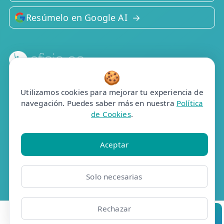
Resúmelo en Google AI
🍪
Efisio Online S.L.
C/Portalegre, 77, bj dr
Utilizamos cookies para mejorar tu experiencia de
28025 Madrid
navegación. Puedes saber más en nuestra
Política
de Cookies
.
Contacto
📞 910 05 23 63
Aceptar
Whatsapp
✉️ Contacto
Solo necesarias
📅 Pedir cita
🤖 Cita con asistente
Rechazar
Ubicaciones