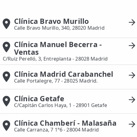
📍 Bravo Murillo
Clínica Bravo Murillo
📍 Getafe
Calle Bravo Murillo, 340, 28020 Madrid
TIENDA
Clínica Manuel Becerra -
🛍️ Tienda Bonos
Ventas
🛍️ Tienda Productos Fisioterapia
C/Ruiz Perelló, 3, Entreplanta - 28028 Madrid
🎁 Tarjetas Regalo
Clínica Madrid Carabanchel
Calle Portalegre, 77 - 28025 Madrid.
🛒 Carrito
❤️ Ofertas
Clínica Getafe
C/Capitán Carlos Haya, 1 - 28901 Getafe
CONTACTO
☎️ 91 005 23 63
Clínica Chamberí - Malasaña
Calle Carranza, 7 1°6 - 28004 Madrid
📧 Contacta