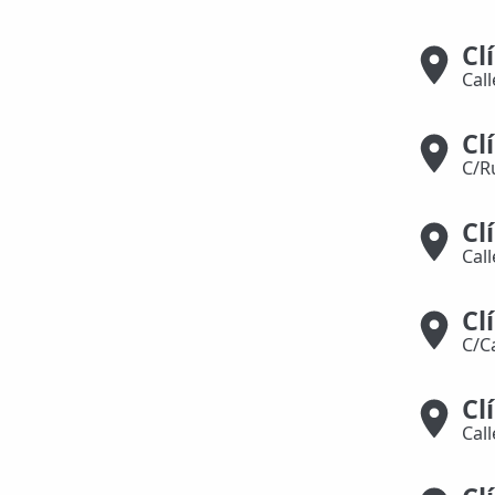
📍 Bravo Murillo
Cl
Cal
📍 Getafe
Cl
TIENDA
C/R
🛍️ Tienda Bonos
🛍️ Tienda Productos Fisioterapia
Cl
Cal
🎁 Tarjetas Regalo
🛒 Carrito
Cl
C/C
❤️ Ofertas
Cl
CONTACTO
Cal
☎️ 91 005 23 63
📧 Contacta