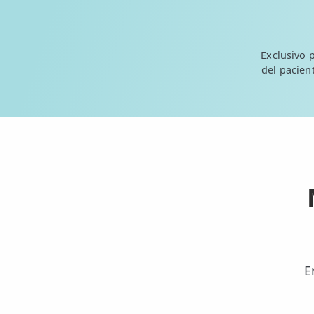
💆‍♀️ Tratamientos
😓 Síntomas
Exclusivo 
del pacient
📅 Pedir Cita
📰 Blog
🏢 Empresas
UBICACIONES
🔍 Buscador Clínicas
📍 Barrio del Pilar
📍 Chamberí - Centro
E
📍 Barrio Salamanca
📍 Carabanchel - Usera