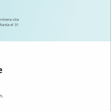
rimera cita
 hasta el 31
e
n.