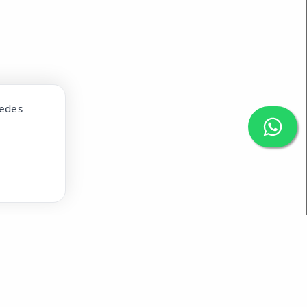
uedes
1