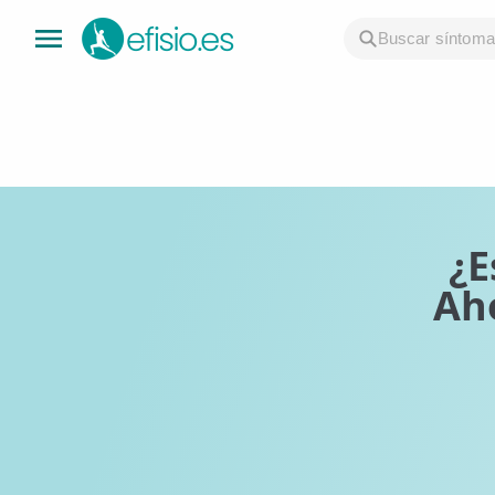
👤 Mi Cuenta
☕ Acerca
🤔 Preguntas Frecuentes
¿E
Ah
🔍 Buscador
🇬🇧 English
GENERAL
👩‍⚕️ Fisioterapeutas
🔍 Especialidades