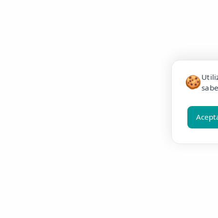
Util
🍪
sabe
Acept
Resúmelo en ChatGPT