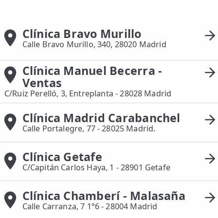
📍 Bravo Murillo
Clínica Bravo Murillo
📍 Getafe
Calle Bravo Murillo, 340, 28020 Madrid
TIENDA
Clínica Manuel Becerra -
🛍️ Tienda Bonos
Ventas
🛍️ Tienda Productos Fisioterapia
C/Ruiz Perelló, 3, Entreplanta - 28028 Madrid
🎁 Tarjetas Regalo
Clínica Madrid Carabanchel
Calle Portalegre, 77 - 28025 Madrid.
🛒 Carrito
❤️ Ofertas
Clínica Getafe
C/Capitán Carlos Haya, 1 - 28901 Getafe
CONTACTO
☎️ 91 005 23 63
Clínica Chamberí - Malasaña
Calle Carranza, 7 1°6 - 28004 Madrid
📧 Contacta