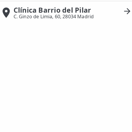
Clínica Barrio del Pilar
ESPECIALIDADES
C. Ginzo de Limia, 60, 28034 Madrid
🩻 Fisioterapia Traumatológica
😧 Fisioterapia ATM
🦴 Osteopatía
🫶 Suelo Pélvico
💆 Masajes Madrid
🏅 Fisioterapia Deportiva
🧠 Fisioterapia Neurológica
🧍 Fisioterapia Vestibular
🫁 Fisioterapia Respiratoria
👶 Fisioterapia Pediátrica