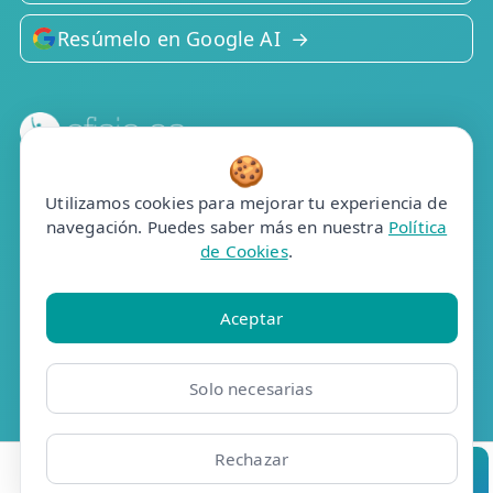
Resúmelo en Google AI
🍪
Efisio Online S.L.
C/Portalegre, 77, bj dr
Utilizamos cookies para mejorar tu experiencia de
28025 Madrid
navegación. Puedes saber más en nuestra
Política
de Cookies
.
Contacto
📞 910 05 23 63
Aceptar
Whatsapp
✉️ Contacto
Solo necesarias
📅 Pedir cita
🤖 Cita con asistente
Rechazar
Ubicaciones