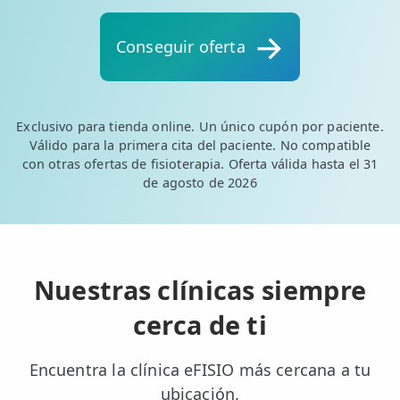
💆‍♀️ Tratamientos
Conseguir oferta
😓 Síntomas
📅 Pedir Cita
📰 Blog
Exclusivo para tienda online. Un único cupón por paciente.
Válido para la primera cita del paciente. No compatible
🏢 Empresas
con otras ofertas de fisioterapia. Oferta válida hasta el 31
de agosto de 2026
UBICACIONES
🔍 Buscador Clínicas
📍 Barrio del Pilar
Nuestras clínicas siempre
📍 Chamberí - Centro
cerca de ti
📍 Barrio Salamanca
Encuentra la clínica eFISIO más cercana a tu
📍 Carabanchel - Usera
ubicación.