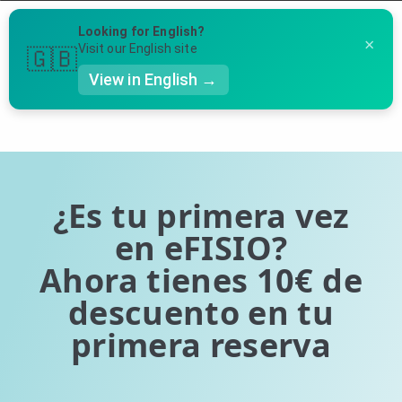
Menú
Looking for English?
×
Llámanos al 91 005 23 63
Visit our English site
🇬🇧
View in English →
Página 1 de 0 (0 entradas en total)
👤 Mi Cuenta
Te puede ser útil
☕ Acerca
Ubicación de nuestras clínicas
🤔 Preguntas Frecuentes
¿Es tu primera vez
Preguntas Frecuentes
🔍 Buscador
en eFISIO?
Ahora tienes 10€ de
🇬🇧 English
descuento en tu
GENERAL
primera reserva
👩‍⚕️ Fisioterapeutas
🔍 Especialidades