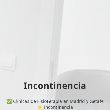
TRATAMIENTOS
✅ Punción Seca
✅ Ondas de Choque
✅ EPTE - EPI
ESTÉTICA
✨ Fisioestética
✨ Radiofrecuencia INDIBA
✨ Drenaje Linfático Manual
Incontinencia
✨ Presoterapia
✨ Cicatrices y Estrías
✅ Clínicas de Fisioterapia en Madrid y Getafe
⭐ Incontinencia