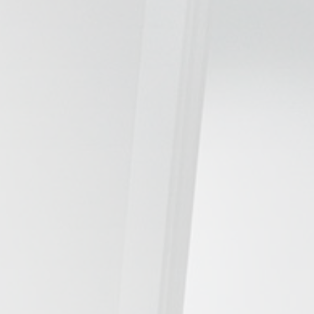
ESPECIALIDADES
🩻 Fisioterapia Traumatológica
😧 Fisioterapia ATM
🦴 Osteopatía
🫶 Suelo Pélvico
💆 Masajes Madrid
🏅 Fisioterapia Deportiva
🧠 Fisioterapia Neurológica
🧍 Fisioterapia Vestibular
🫁 Fisioterapia Respiratoria
👶 Fisioterapia Pediátrica