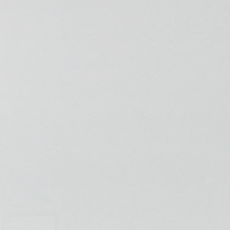
💆‍♀️ Tratamientos
😓 Síntomas
📅 Pedir Cita
📰 Blog
🏢 Empresas
UBICACIONES
🔍 Buscador Clínicas
📍 Barrio del Pilar
📍 Chamberí - Centro
📍 Barrio Salamanca
📍 Carabanchel - Usera