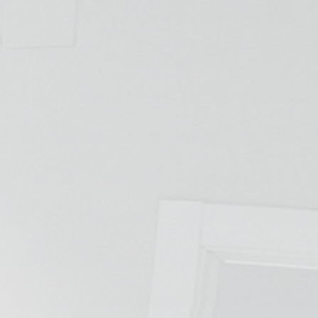
📍 Bravo Murillo
📍 Getafe
TIENDA
🛍️ Tienda Bonos
🛍️ Tienda Productos Fisioterapia
🎁 Tarjetas Regalo
🛒 Carrito
❤️ Ofertas
CONTACTO
☎️ 91 005 23 63
📧 Contacta