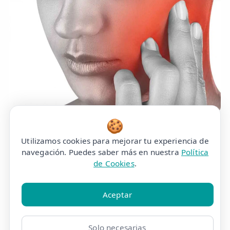
🍪
Dolor Miofascial
Utilizamos cookies para mejorar tu experiencia de
Mandibular
navegación. Puedes saber más en nuestra
Política
de Cookies
.
Aceptar
Solo necesarias