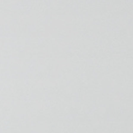
💆‍♀️ Tratamientos
😓 Síntomas
📅 Pedir Cita
📰 Blog
🏢 Empresas
UBICACIONES
🔍 Buscador Clínicas
📍 Barrio del Pilar
📍 Chamberí - Centro
📍 Barrio Salamanca
📍 Carabanchel - Usera