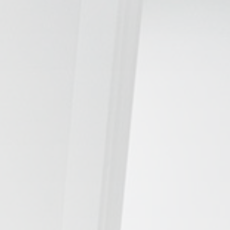
TRATAMIENTOS
✅ Punción Seca
✅ Ondas de Choque
✅ EPTE - EPI
ESTÉTICA
✨ Fisioestética
✨ Radiofrecuencia INDIBA
✨ Drenaje Linfático Manual
✨ Presoterapia
✨ Cicatrices y Estrías