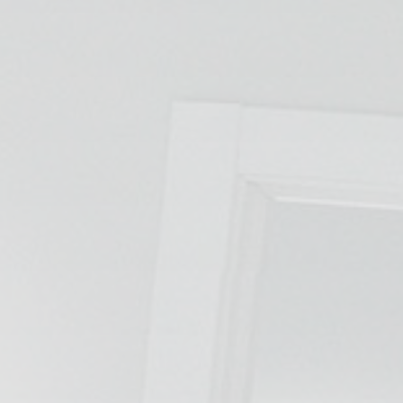
ESPECIALIDADES
🩻 Fisioterapia Traumatológica
😧 Fisioterapia ATM
🦴 Osteopatía
🫶 Suelo Pélvico
💆 Masajes Madrid
🏅 Fisioterapia Deportiva
🧠 Fisioterapia Neurológica
🧍 Fisioterapia Vestibular
🫁 Fisioterapia Respiratoria
👶 Fisioterapia Pediátrica