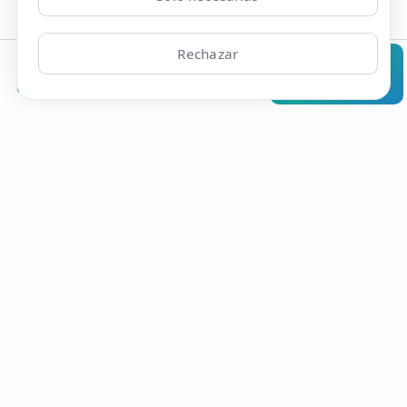
Rechazar
Clínicas
Bonos
Mi Área
Contacto
Pide cita
Capsulitis en la Articulación
Temporomandibular (ATM)
Opiniones de Articulacion
Temporomandibular