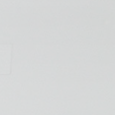
📍 Bravo Murillo
📍 Getafe
TIENDA
🛍️ Tienda Bonos
🛍️ Tienda Productos Fisioterapia
🎁 Tarjetas Regalo
🛒 Carrito
❤️ Ofertas
CONTACTO
☎️ 91 005 23 63
📧 Contacta