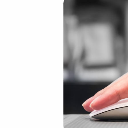
💆‍♀️ Tratamientos
😓 Síntomas
📅 Pedir Cita
📰 Blog
🏢 Empresas
UBICACIONES
🔍 Buscador Clínicas
📍 Barrio del Pilar
📍 Chamberí - Centro
📍 Barrio Salamanca
📍 Carabanchel - Usera