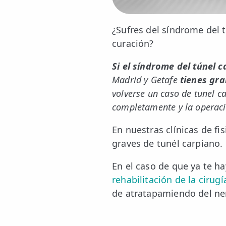
📍 Bravo Murillo
¿Sufres del síndrome del 
📍 Getafe
curación?
TIENDA
Si el síndrome del túnel 
🛍️ Tienda Bonos
Madrid y Getafe
tienes gra
volverse un caso de tunel c
🛍️ Tienda Productos Fisioterapia
completamente y la operació
🎁 Tarjetas Regalo
En nuestras clínicas de 
🛒 Carrito
graves de tunél carpiano.
❤️ Ofertas
En el caso de que ya te 
rehabilitación de la cirug
CONTACTO
de atratapamiendo del ne
☎️ 91 005 23 63
📧 Contacta