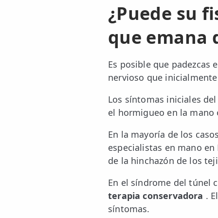
¿Puede su
f
ESPECIALIDADES
que emana de
🩻 Fisioterapia Traumatológica
😧 Fisioterapia ATM
Es posible que padezcas 
nervioso que inicialmente
🦴 Osteopatía
🫶 Suelo Pélvico
Los síntomas iniciales de
el hormigueo en la mano 
💆 Masajes Madrid
En la mayoría de los caso
🏅 Fisioterapia Deportiva
especialistas en mano en 
🧠 Fisioterapia Neurológica
de la hinchazón de los te
🧍 Fisioterapia Vestibular
En el síndrome del túnel c
terapia conservadora
. E
🫁 Fisioterapia Respiratoria
síntomas.