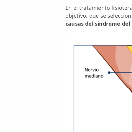
👶 Fisioterapia Pediátrica
En el tratamiento fisiote
objetivo, que se seleccion
TRATAMIENTOS
causas del síndrome del
✅ Punción Seca
✅ Ondas de Choque
✅ EPTE - EPI
ESTÉTICA
✨ Fisioestética
✨ Radiofrecuencia INDIBA
✨ Drenaje Linfático Manual
✨ Presoterapia
✨ Cicatrices y Estrías