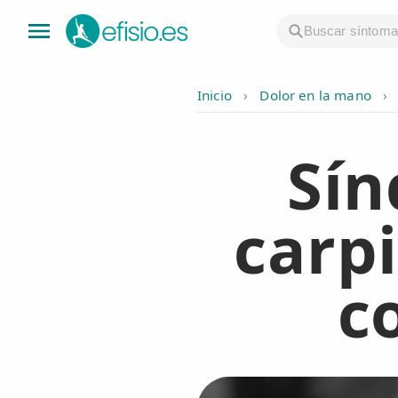
Inicio
›
Dolor en la mano
›
👤 Mi Cuenta
Sín
☕ Acerca
🤔 Preguntas Frecuentes
carp
🔍 Buscador
🇬🇧 English
c
GENERAL
👩‍⚕️ Fisioterapeutas
🔍 Especialidades