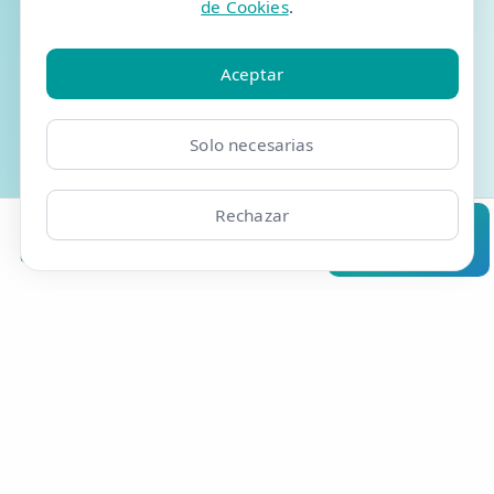
de Cookies
.
Conseguir oferta
Aceptar
Solo necesarias
Exclusivo para tienda online. Un único cupón por paciente.
Válido para la primera cita del paciente. No compatible
con otras ofertas de fisioterapia. Oferta válida hasta el 31
Rechazar
de agosto de 2026
Clínicas
Bonos
Mi Área
Contacto
Pide cita
Resúmelo en ChatGPT
Pregunta a Grok