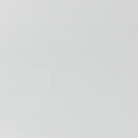
💆‍♀️ Tratamientos
😓 Síntomas
📅 Pedir Cita
📰 Blog
🏢 Empresas
UBICACIONES
🔍 Buscador Clínicas
📍 Barrio del Pilar
📍 Chamberí - Centro
📍 Barrio Salamanca
📍 Carabanchel - Usera