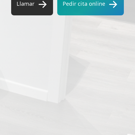
Llamar
Pedir cita online
TRATAMIENTOS
✅ Punción Seca
✅ Ondas de Choque
✅ EPTE - EPI
ESTÉTICA
✨ Fisioestética
✨ Radiofrecuencia INDIBA
✨ Drenaje Linfático Manual
✨ Presoterapia
✨ Cicatrices y Estrías