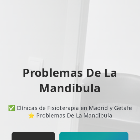
ESPECIALIDADES
🩻 Fisioterapia Traumatológica
😧 Fisioterapia ATM
🦴 Osteopatía
🫶 Suelo Pélvico
Problemas De La
💆 Masajes Madrid
Mandibula
🏅 Fisioterapia Deportiva
🧠 Fisioterapia Neurológica
✅ Clínicas de Fisioterapia en Madrid y Getafe
🧍 Fisioterapia Vestibular
⭐ Problemas De La Mandibula
🫁 Fisioterapia Respiratoria
👶 Fisioterapia Pediátrica