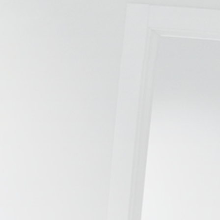
📍 Bravo Murillo
📍 Getafe
TIENDA
🛍️ Tienda Bonos
🛍️ Tienda Productos Fisioterapia
🎁 Tarjetas Regalo
🛒 Carrito
❤️ Ofertas
CONTACTO
☎️ 91 005 23 63
📧 Contacta