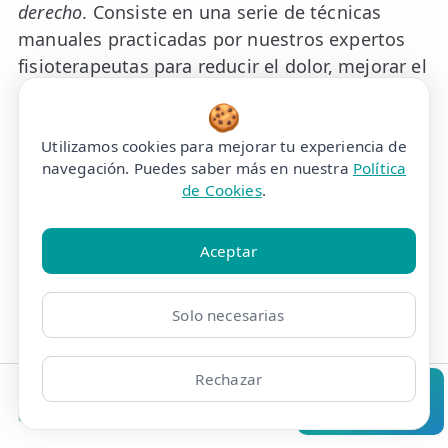
derecho
. Consiste en una serie de técnicas
manuales practicadas por nuestros expertos
fisioterapeutas para reducir el dolor, mejorar el
movimiento y prevenir futuras lesiones.
🍪
Utilizamos cookies para mejorar tu experiencia de
La punción seca
navegación. Puedes saber más en nuestra
Política
de Cookies
.
La
punción seca
es una técnica de fisioterapia
muy efectiva para tratar el dolor en el hombro
Aceptar
derecho. Se basa en la inserción de agujas
finas en puntos específicos del músculo
afectado con el fin de aliviar el dolor y reducir
Solo necesarias
la tensión muscular.
Rechazar
La osteopatía
Clínicas
Bonos
Mi Área
Contacto
Pide cita