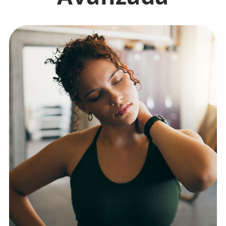
💆‍♀️ Tratamientos
😓 Síntomas
📅 Pedir Cita
📰 Blog
🏢 Empresas
UBICACIONES
🔍 Buscador Clínicas
📍 Barrio del Pilar
📍 Chamberí - Centro
📍 Barrio Salamanca
📍 Carabanchel - Usera