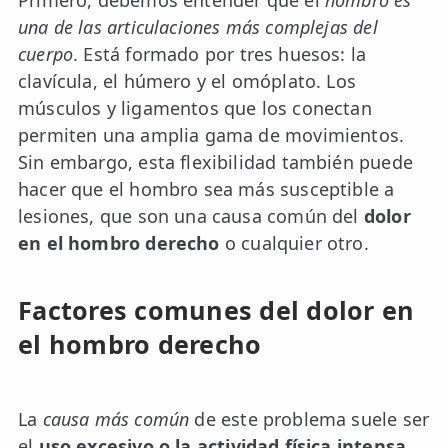
Primero, debemos entender que el
hombro es
una de las articulaciones más complejas del
ESPECIALIDADES
cuerpo
. Está formado por tres huesos: la
🩻 Fisioterapia Traumatológica
clavícula, el húmero y el omóplato. Los
músculos y ligamentos que los conectan
😧 Fisioterapia ATM
permiten una amplia gama de movimientos.
🦴 Osteopatía
Sin embargo, esta flexibilidad también puede
hacer que el hombro sea más susceptible a
🫶 Suelo Pélvico
lesiones, que son una causa común del
dolor
💆 Masajes Madrid
en el hombro derecho
o cualquier otro.
🏅 Fisioterapia Deportiva
Factores comunes del dolor en
🧠 Fisioterapia Neurológica
el hombro derecho
🧍 Fisioterapia Vestibular
🫁 Fisioterapia Respiratoria
La
causa más común
de este problema suele ser
👶 Fisioterapia Pediátrica
el
uso excesivo o la actividad física intensa
.