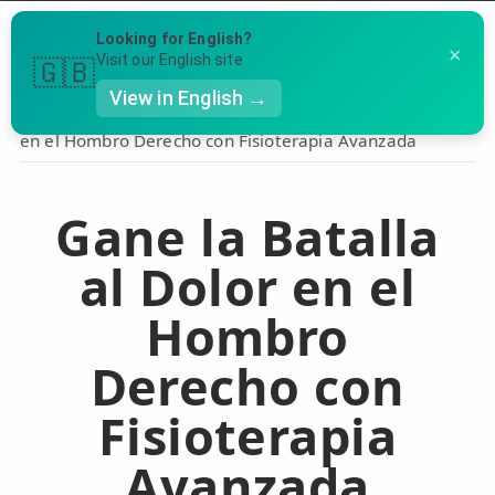
Menú
Looking for English?
×
Llámanos al 91 005 23 63
Visit our English site
🇬🇧
View in English →
Inicio
›
Dolor de hombro
›
Gane la Batalla al Dolor
en el Hombro Derecho con Fisioterapia Avanzada
👤 Mi Cuenta
Te puede ser útil
☕ Acerca
Gane la Batalla
Ubicación de nuestras clínicas
🤔 Preguntas Frecuentes
al Dolor en el
Preguntas Frecuentes
🔍 Buscador
Hombro
🇬🇧 English
Derecho con
GENERAL
Fisioterapia
👩‍⚕️ Fisioterapeutas
Avanzada
🔍 Especialidades