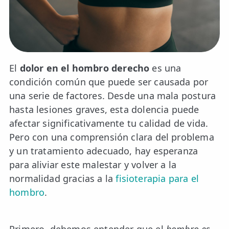
📍 Bravo Murillo
📍 Getafe
TIENDA
El
dolor en el hombro derecho
es una
🛍️ Tienda Bonos
condición común que puede ser causada por
una serie de factores. Desde una mala postura
🛍️ Tienda Productos Fisioterapia
hasta lesiones graves, esta dolencia puede
🎁 Tarjetas Regalo
afectar significativamente tu calidad de vida.
Pero con una comprensión clara del problema
🛒 Carrito
y un tratamiento adecuado, hay esperanza
❤️ Ofertas
para aliviar este malestar y volver a la
normalidad gracias a la
fisioterapia para el
CONTACTO
hombro
.
☎️ 91 005 23 63
📧 Contacta