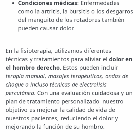
Condiciones médicas
: Enfermedades
LESIONES
FRECUENTES
como la artritis, la bursitis o los desgarros
Rotura Fibrilar
del manguito de los rotadores también
Dolor de Cabeza
pueden causar dolor.
Trocanteritis
En la fisioterapia, utilizamos diferentes
Hernia Discal
técnicas y tratamientos para aliviar el
dolor en
Fascitis Plantar
el hombro derecho
. Estos pueden incluir
terapia manual, masajes terapéuticos, ondas de
Lumbalgia
choque o incluso técnicas de electrolisis
Ciática
percutánea
. Con una evaluación cuidadosa y un
plan de tratamiento personalizado, nuestro
Bursitis de Hombro
objetivo es mejorar la calidad de vida de
Síndrome Piramidal
nuestros pacientes, reduciendo el dolor y
mejorando la función de su hombro.
Tendinitis de Aquiles