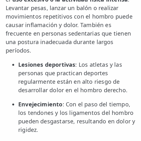
Levantar pesas, lanzar un balón o realizar
TRATAMIENTOS
movimientos repetitivos con el hombro puede
✅ Punción Seca
causar inflamación y dolor. También es
frecuente en personas sedentarias que tienen
✅ Ondas de Choque
una postura inadecuada durante largos
✅ EPTE - EPI
períodos.
Lesiones deportivas
: Los atletas y las
ESTÉTICA
personas que practican deportes
✨ Fisioestética
regularmente están en alto riesgo de
✨ Radiofrecuencia INDIBA
desarrollar dolor en el hombro derecho.
✨ Drenaje Linfático Manual
Envejecimiento
: Con el paso del tiempo,
los tendones y los ligamentos del hombro
✨ Presoterapia
pueden desgastarse, resultando en dolor y
✨ Cicatrices y Estrías
rigidez.