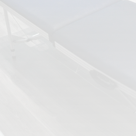
ESPECIALIDADES
🩻 Fisioterapia Traumatológica
😧 Fisioterapia ATM
🦴 Osteopatía
🫶 Suelo Pélvico
💆 Masajes Madrid
🏅 Fisioterapia Deportiva
🧠 Fisioterapia Neurológica
🧍 Fisioterapia Vestibular
🫁 Fisioterapia Respiratoria