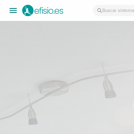
👤 Mi Cuenta
☕ Acerca
🤔 Preguntas Frecuentes
🔍 Buscador
🇬🇧 English
GENERAL
👩‍⚕️ Fisioterapeutas
🔍 Especialidades