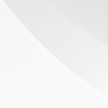
👶 Fisioterapia Pediátrica
TRATAMIENTOS
✅ Punción Seca
✅ Ondas de Choque
✅ EPTE - EPI
ESTÉTICA
✨ Fisioestética
✨ Radiofrecuencia INDIBA
✨ Drenaje Linfático Manual
✨ Presoterapia
✨ Cicatrices y Estrías