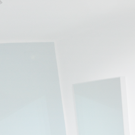
💆‍♀️ Tratamientos
😓 Síntomas
📅 Pedir Cita
📰 Blog
🏢 Empresas
UBICACIONES
🔍 Buscador Clínicas
📍 Barrio del Pilar
📍 Chamberí - Centro
📍 Barrio Salamanca
📍 Carabanchel - Usera