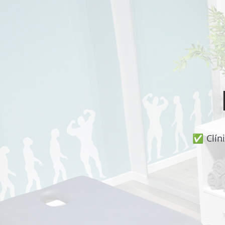
📍 Bravo Murillo
📍 Getafe
TIENDA
🛍️ Tienda Bonos
🛍️ Tienda Productos Fisioterapia
🎁 Tarjetas Regalo
✅ Clín
🛒 Carrito
❤️ Ofertas
CONTACTO
☎️ 91 005 23 63
📧 Contacta