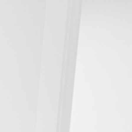
TRATAMIENTOS
✅ Punción Seca
✅ Ondas de Choque
✅ EPTE - EPI
ESTÉTICA
✨ Fisioestética
✨ Radiofrecuencia INDIBA
✨ Drenaje Linfático Manual
✨ Presoterapia
✨ Cicatrices y Estrías