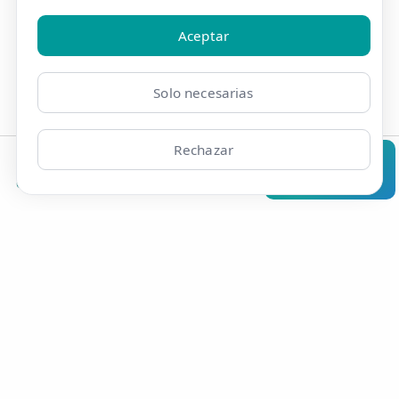
🕒
10/12/2019
Aceptar
Solo necesarias
Rechazar
Clínicas
Bonos
Mi Área
Contacto
Pide cita
Epicondilalgia medial
🕒
18/10/2015