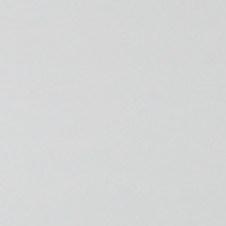
💆‍♀️ Tratamientos
😓 Síntomas
📅 Pedir Cita
📰 Blog
🏢 Empresas
UBICACIONES
🔍 Buscador Clínicas
📍 Barrio del Pilar
📍 Chamberí - Centro
📍 Barrio Salamanca
📍 Carabanchel - Usera