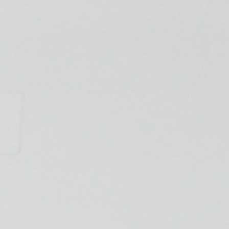
📍 Bravo Murillo
📍 Getafe
TIENDA
🛍️ Tienda Bonos
🛍️ Tienda Productos Fisioterapia
🎁 Tarjetas Regalo
🛒 Carrito
❤️ Ofertas
CONTACTO
☎️ 91 005 23 63
📧 Contacta