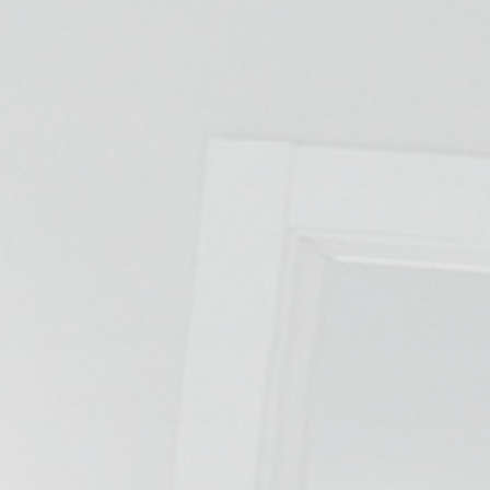
ESPECIALIDADES
🩻 Fisioterapia Traumatológica
😧 Fisioterapia ATM
🦴 Osteopatía
🫶 Suelo Pélvico
💆 Masajes Madrid
🏅 Fisioterapia Deportiva
🧠 Fisioterapia Neurológica
🧍 Fisioterapia Vestibular
🫁 Fisioterapia Respiratoria
👶 Fisioterapia Pediátrica