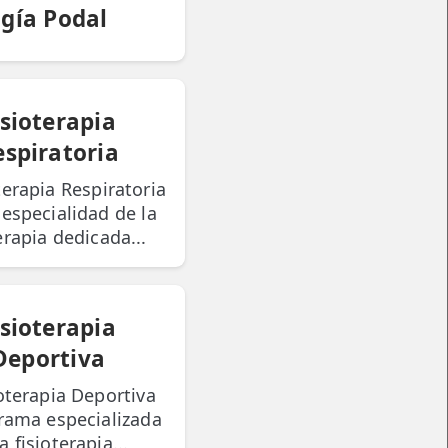
ogía Podal
isioterapia
espiratoria
terapia Respiratoria
 especialidad de la
erapia dedicada...
isioterapia
Deportiva
ioterapia Deportiva
rama especializada
a fisioterapia...