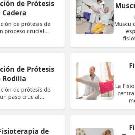
ción de Prótesis
Muscu
 Cadera
ación de prótesis de
Musculo
n proceso crucial...
esp
fisi
F
ción de Prótesis
 Rodilla
La Fisi
ación de prótesis de
centra
 un paso crucial...
me
F
Fisioterapia de