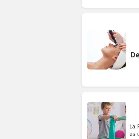
📍 Bravo Murillo
📍 Getafe
TIENDA
🛍️ Tienda Bonos
De
🛍️ Tienda Productos Fisioterapia
🎁 Tarjetas Regalo
🛒 Carrito
❤️ Ofertas
CONTACTO
☎️ 91 005 23 63
La 
es 
📧 Contacta