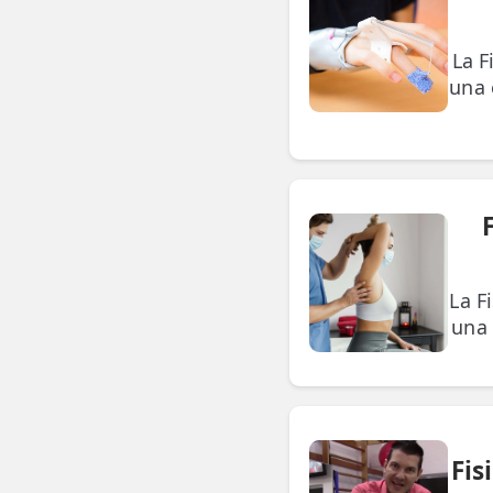
La F
una 
La F
una 
Fis