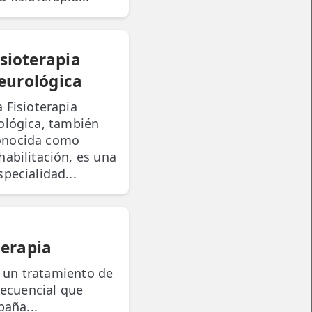
isioterapia
eurológica
a Fisioterapia
ológica, también
onocida como
abilitación, es una
specialidad...
terapia
s un tratamiento de
ecuencial que
aña...