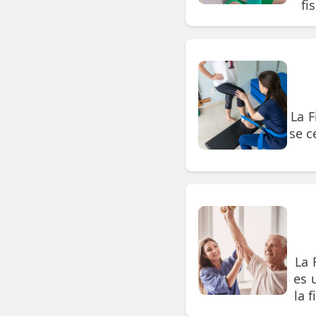
fi
ESPECIALIDADES
🩻 Fisioterapia Traumatológica
😧 Fisioterapia ATM
🦴 Osteopatía
La F
se c
🫶 Suelo Pélvico
💆 Masajes Madrid
🏅 Fisioterapia Deportiva
🧠 Fisioterapia Neurológica
🧍 Fisioterapia Vestibular
La 
es 
🫁 Fisioterapia Respiratoria
la 