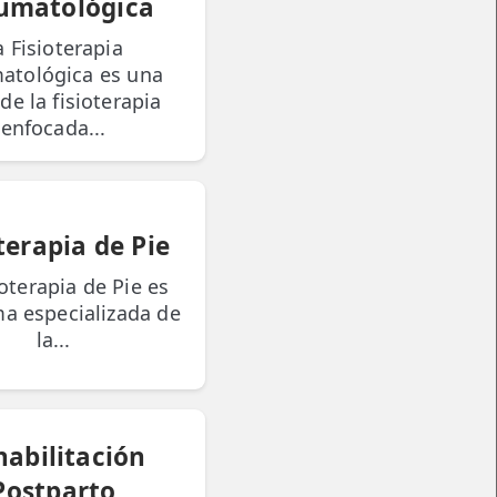
umatológica
a Fisioterapia
atológica es una
de la fisioterapia
enfocada...
terapia de Pie
ioterapia de Pie es
a especializada de
la...
habilitación
Postparto