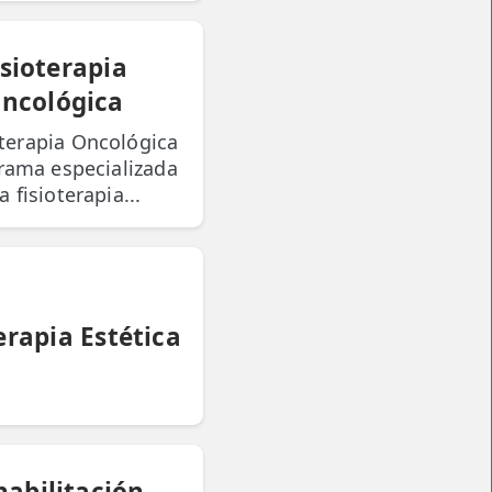
isioterapia
ncológica
oterapia Oncológica
rama especializada
a fisioterapia...
erapia Estética
habilitación