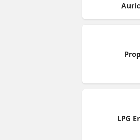
Auri
💆‍♀️ Tratamientos
😓 Síntomas
📅 Pedir Cita
📰 Blog
Prop
🏢 Empresas
UBICACIONES
🔍 Buscador Clínicas
📍 Barrio del Pilar
📍 Chamberí - Centro
LPG E
📍 Barrio Salamanca
📍 Carabanchel - Usera