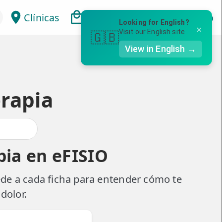
Clínicas
Bonos
Mi Área
Con
Looking for English?
×
Visit our English site
🇬🇧
View in English →
erapia
apia en eFISIO
ede a cada ficha para entender cómo te
dolor.