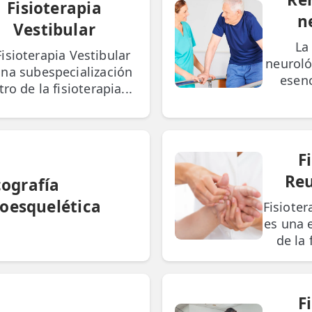
Fisioterapia
n
Vestibular
La
Fisioterapia Vestibular
neuroló
una subespecialización
esenc
ro de la fisioterapia...
F
Re
cografía
oesquelética
Fisiote
es una 
de la 
F