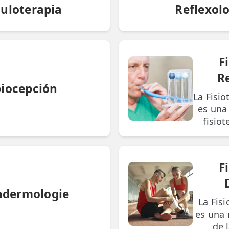
culoterapia
Reflexol
F
R
iocepción
La Fisio
es una
fisiot
F
ndermologie
La Fis
es una 
de l