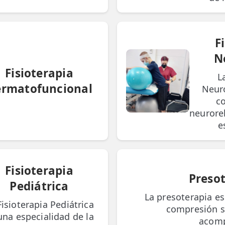
F
N
Fisioterapia
L
rmatofuncional
Neur
c
neuroreh
e
Fisioterapia
Preso
Pediátrica
La presoterapia e
Fisioterapia Pediátrica
compresión s
una especialidad de la
acomp