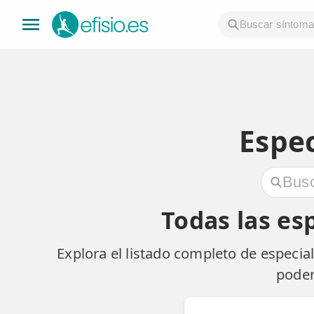
👤 Mi Cuenta
☕ Acerca
Espec
🤔 Preguntas Frecuentes
🔍 Buscador
Todas las esp
🇬🇧 English
Explora el listado completo de especi
GENERAL
podem
👩‍⚕️ Fisioterapeutas
🔍 Especialidades