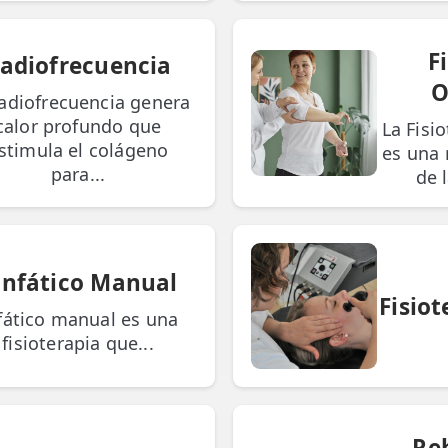
F
adiofrecuencia
O
radiofrecuencia genera
calor profundo que
La Fisi
stimula el colágeno
es una 
para...
de l
infático Manual
Fisiot
nfático manual es una
fisioterapia que...
Re