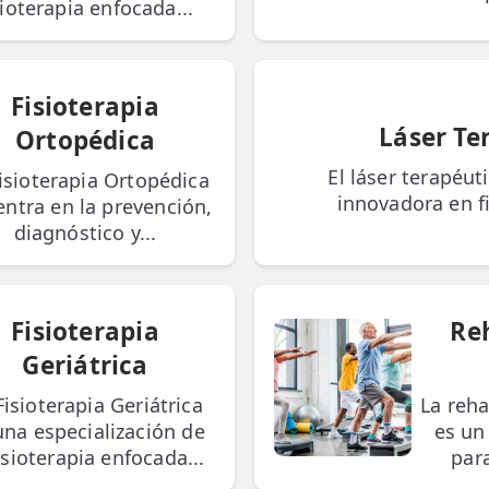
sioterapia enfocada...
Fisioterapia
Láser Te
Ortopédica
El láser terapéut
isioterapia Ortopédica
innovadora en fi
entra en la prevención,
diagnóstico y...
Fisioterapia
Re
Geriátrica
Fisioterapia Geriátrica
La reha
una especialización de
es un
fisioterapia enfocada...
par