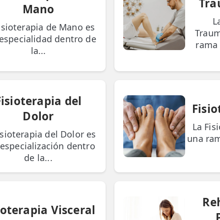
Tra
Mano
L
isioterapia de Mano es
Traum
especialidad dentro de
rama 
la...
Fisioterapia del
Fisio
Dolor
La Fis
isioterapia del Dolor es
una ram
especialización dentro
de la...
Re
ioterapia Visceral