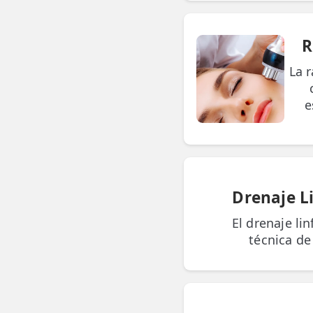
👶 Fisioterapia Pediátrica
TRATAMIENTOS
R
✅ Punción Seca
La 
✅ Ondas de Choque
e
✅ EPTE - EPI
ESTÉTICA
✨ Fisioestética
Drenaje L
✨ Radiofrecuencia INDIBA
El drenaje li
✨ Drenaje Linfático Manual
técnica de 
✨ Presoterapia
✨ Cicatrices y Estrías