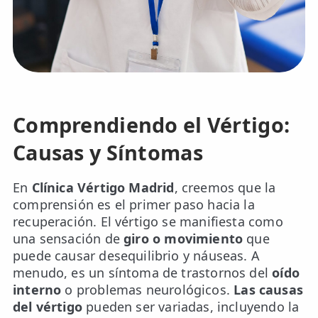
📍 Bravo Murillo
📍 Getafe
TIENDA
🛍️ Tienda Bonos
Comprendiendo el Vértigo:
🛍️ Tienda Productos Fisioterapia
Causas y Síntomas
🎁 Tarjetas Regalo
En
Clínica Vértigo Madrid
, creemos que la
🛒 Carrito
comprensión es el primer paso hacia la
recuperación. El vértigo se manifiesta como
❤️ Ofertas
una sensación de
giro o movimiento
que
puede causar desequilibrio y náuseas. A
CONTACTO
menudo, es un síntoma de trastornos del
oído
☎️ 91 005 23 63
interno
o problemas neurológicos.
Las causas
del vértigo
pueden ser variadas, incluyendo la
📧 Contacta