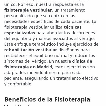
LESIONES
único. Por eso, nuestra respuesta es la
FRECUENTES
Rotura Fibrilar
fisioterapia vestibular
, un tratamiento
personalizado que se centra en las
Dolor de Cabeza
necesidades específicas de cada paciente. La
fisioterapia vestibular utiliza
técnicas
Trocanteritis
especializadas
para abordar los desórdenes
del equilibrio y mareos asociados al vértigo.
Hernia Discal
Este enfoque terapéutico incluye ejercicios de
Fascitis Plantar
rehabilitación vestibular
diseñados para
restablecer el equilibrio normal y reducir los
Lumbalgia
síntomas del vértigo. En nuestra
clínica de
fisioterapia en Madrid
, estos ejercicios son
Ciática
adaptados individualmente para cada
paciente, asegurando un tratamiento efectivo
Bursitis de Hombro
y confortable.
Síndrome Piramidal
Beneficios de la Fisioterapia
Tendinitis de Aquiles