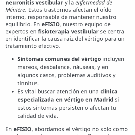
neuronitis vestibular
y la
enfermedad de
Ménière
. Estos trastornos afectan el oído
ESPECIALIDADES
interno, responsable de mantener nuestro
🩻 Fisioterapia Traumatológica
equilibrio. En
eFISIO
, nuestro equipo de
expertos en
fisioterapia vestibular
se centra
😧 Fisioterapia ATM
en identificar la causa raíz del vértigo para un
🦴 Osteopatía
tratamiento efectivo.
🫶 Suelo Pélvico
Síntomas comunes del vértigo
incluyen
mareos, desbalance, náuseas, y en
💆 Masajes Madrid
algunos casos, problemas auditivos y
tinnitus.
🏅 Fisioterapia Deportiva
Es vital buscar atención en una
clínica
🧠 Fisioterapia Neurológica
especializada en vértigo en Madrid
si
estos síntomas persisten o afectan tu
🧍 Fisioterapia Vestibular
calidad de vida.
🫁 Fisioterapia Respiratoria
En
eFISIO
, abordamos el vértigo no solo como
👶 Fisioterapia Pediátrica