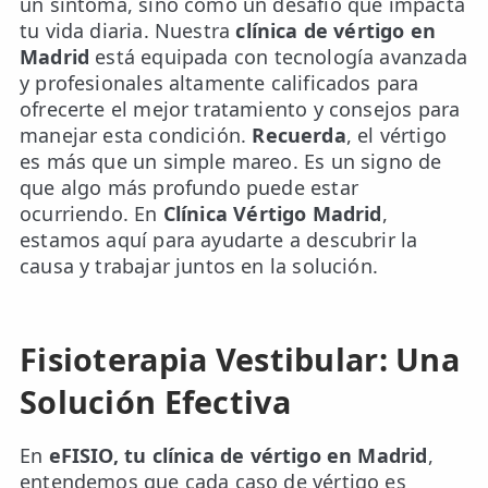
un síntoma, sino como un desafío que impacta
tu vida diaria. Nuestra
clínica de vértigo en
TRATAMIENTOS
Madrid
está equipada con tecnología avanzada
✅ Punción Seca
y profesionales altamente calificados para
ofrecerte el mejor tratamiento y consejos para
✅ Ondas de Choque
manejar esta condición.
Recuerda
, el vértigo
es más que un simple mareo. Es un signo de
✅ EPTE - EPI
que algo más profundo puede estar
ocurriendo. En
Clínica Vértigo Madrid
,
ESTÉTICA
estamos aquí para ayudarte a descubrir la
✨ Fisioestética
causa y trabajar juntos en la solución.
✨ Radiofrecuencia INDIBA
Fisioterapia Vestibular: Una
✨ Drenaje Linfático Manual
Solución Efectiva
✨ Presoterapia
✨ Cicatrices y Estrías
En
eFISIO, tu clínica de vértigo en Madrid
,
entendemos que cada caso de vértigo es