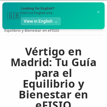
Menú
Looking for English?
×
Llámanos al 91 005 23 63
Visit our English site
🇬🇧
View in English →
Inicio
›
Clinicas
›
Vértigo en Madrid: Tu Guía para el
Equilibrio y Bienestar en eFISIO
👤 Mi Cuenta
Te puede ser útil
☕ Acerca
Vértigo en
Ubicación de nuestras clínicas
🤔 Preguntas Frecuentes
Madrid: Tu Guía
Preguntas Frecuentes
🔍 Buscador
para el
🇬🇧 English
Equilibrio y
GENERAL
Bienestar en
👩‍⚕️ Fisioterapeutas
eFISIO
🔍 Especialidades