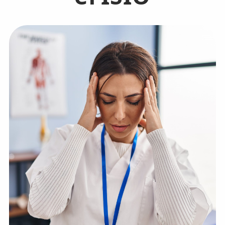
💆‍♀️ Tratamientos
😓 Síntomas
📅 Pedir Cita
📰 Blog
🏢 Empresas
UBICACIONES
🔍 Buscador Clínicas
📍 Barrio del Pilar
📍 Chamberí - Centro
📍 Barrio Salamanca
📍 Carabanchel - Usera