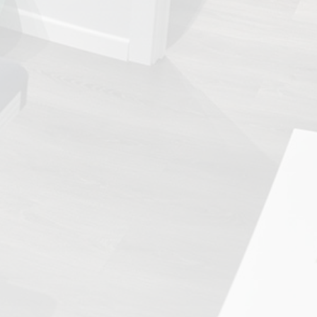
TRATAMIENTOS
✅ Punción Seca
✅ Ondas de Choque
✅ EPTE - EPI
ESTÉTICA
✨ Fisioestética
✨ Radiofrecuencia INDIBA
✨ Drenaje Linfático Manual
✨ Presoterapia
✨ Cicatrices y Estrías