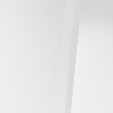
📍 Bravo Murillo
📍 Getafe
TIENDA
🛍️ Tienda Bonos
🛍️ Tienda Productos Fisioterapia
🎁 Tarjetas Regalo
🛒 Carrito
❤️ Ofertas
CONTACTO
☎️ 91 005 23 63
📧 Contacta