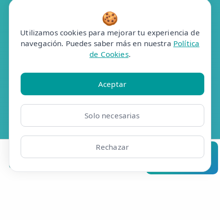
🍪
Resúmelo en ChatGPT
Utilizamos cookies para mejorar tu experiencia de
navegación. Puedes saber más en nuestra
Política
de Cookies
.
Pregunta a Grok
Pregunta a Claude
Aceptar
Analiza en Perplexity
Solo necesarias
Resúmelo en Google AI
Rechazar
Clínicas
Bonos
Mi Área
Contacto
Pide cita
Efisio Online S.L.
C/Portalegre, 77, bj dr
28025 Madrid