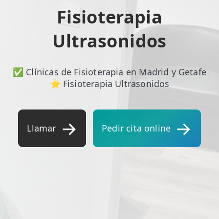
Fisioterapia
ESPECIALIDADES
🩻 Fisioterapia Traumatológica
Ultrasonidos
😧 Fisioterapia ATM
✅ Clínicas de Fisioterapia en Madrid y Getafe
🦴 Osteopatía
⭐ Fisioterapia Ultrasonidos
🫶 Suelo Pélvico
💆 Masajes Madrid
Llamar
Pedir cita online
🏅 Fisioterapia Deportiva
🧠 Fisioterapia Neurológica
🧍 Fisioterapia Vestibular
🫁 Fisioterapia Respiratoria
👶 Fisioterapia Pediátrica