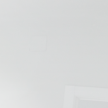
💆‍♀️ Tratamientos
😓 Síntomas
📅 Pedir Cita
📰 Blog
🏢 Empresas
UBICACIONES
🔍 Buscador Clínicas
📍 Barrio del Pilar
📍 Chamberí - Centro
📍 Barrio Salamanca
📍 Carabanchel - Usera