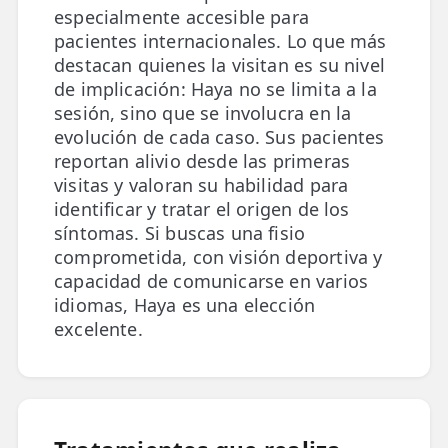
especialmente accesible para
pacientes internacionales. Lo que más
ESPECIALIDADES
destacan quienes la visitan es su nivel
🩻 Fisioterapia Traumatológica
de implicación: Haya no se limita a la
😧 Fisioterapia ATM
sesión, sino que se involucra en la
evolución de cada caso. Sus pacientes
🦴 Osteopatía
reportan alivio desde las primeras
visitas y valoran su habilidad para
🫶 Suelo Pélvico
identificar y tratar el origen de los
síntomas. Si buscas una fisio
💆 Masajes Madrid
comprometida, con visión deportiva y
🏅 Fisioterapia Deportiva
capacidad de comunicarse en varios
idiomas, Haya es una elección
🧠 Fisioterapia Neurológica
excelente.
🧍 Fisioterapia Vestibular
🫁 Fisioterapia Respiratoria
👶 Fisioterapia Pediátrica