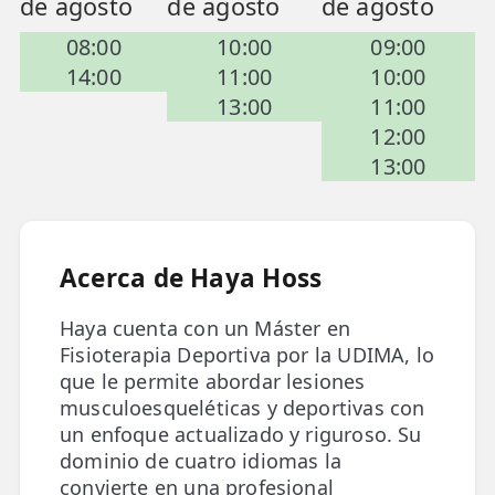
de agosto
de agosto
de agosto
📍 Bravo Murillo
08:00
10:00
09:00
14:00
11:00
10:00
📍 Getafe
13:00
11:00
TIENDA
12:00
🛍️ Tienda Bonos
13:00
🛍️ Tienda Productos Fisioterapia
🎁 Tarjetas Regalo
Acerca de Haya Hoss
🛒 Carrito
Haya cuenta con un Máster en
❤️ Ofertas
Fisioterapia Deportiva por la UDIMA, lo
que le permite abordar lesiones
CONTACTO
musculoesqueléticas y deportivas con
un enfoque actualizado y riguroso. Su
☎️ 91 005 23 63
dominio de cuatro idiomas la
📧 Contacta
convierte en una profesional