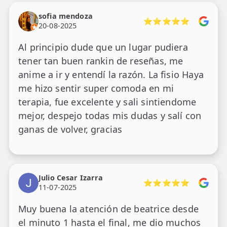
estado de ánimo empezó a cambiar; y
empecé con la terapia para regular el
sofia mendoza
⭐⭐⭐⭐⭐
20-08-2025
nervio vago. Yo ni siquiera la conocía, pero
Gabriela es especialista. Gracias a esta
Al principio dude que un lugar pudiera
profesional, cercana y atenta, ahora soy
tener tan buen rankin de reseñas, me
otra persona. Le estaré eternamente
anime a ir y entendí la razón. La fisio Haya
agradecida.
me hizo sentir super comoda en mi
terapia, fue excelente y sali sintiendome
mejor, despejo todas mis dudas y salí con
ganas de volver, gracias
Julio Cesar Izarra
⭐⭐⭐⭐⭐
11-07-2025
Muy buena la atención de beatrice desde
el minuto 1 hasta el final, me dio muchos