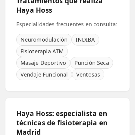
Tratamientos que realiza
Haya Hoss
TRATAMIENTOS
✅ Punción Seca
Especialidades frecuentes en consulta:
✅ Ondas de Choque
Neuromodulación
INDIBA
✅ EPTE - EPI
Fisioterapia ATM
Masaje Deportivo
Punción Seca
ESTÉTICA
✨ Fisioestética
Vendaje Funcional
Ventosas
✨ Radiofrecuencia INDIBA
✨ Drenaje Linfático Manual
✨ Presoterapia
Haya Hoss: especialista en
técnicas de fisioterapia en
✨ Cicatrices y Estrías
Madrid