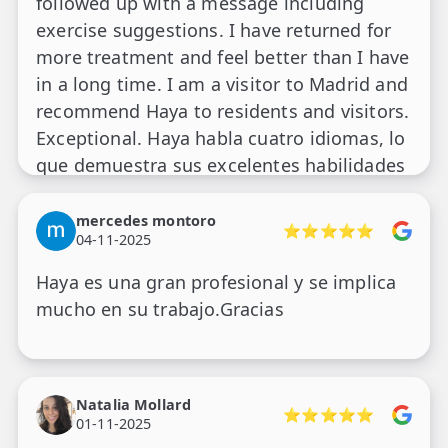
followed up with a message including
exercise suggestions. I have returned for
more treatment and feel better than I have
in a long time. I am a visitor to Madrid and
recommend Haya to residents and visitors.
Exceptional. Haya habla cuatro idiomas, lo
que demuestra sus excelentes habilidades
de comunicación. Es una profesional
cualificada. Sus tratamientos fueron
mercedes montoro
⭐⭐⭐⭐⭐
04-11-2025
impartidos con cuidado y consideración.
Su trato amable inspira confianza. Mis
Haya es una gran profesional y se implica
síntomas se aliviaron de inmediato. Tras la
mucho en su trabajo.Gracias
sesión, recibí un mensaje con sugerencias
de ejercicios. He vuelto para recibir más
tratamiento y me siento mejor que en
Natalia Mollard
mucho tiempo. Estoy de visita en Madrid y
⭐⭐⭐⭐⭐
01-11-2025
recomiendo Haya a residentes y visitantes.