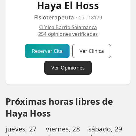
Haya El Hoss
💆‍♀️ Tratamientos
Fisioterapeuta
· Col. 18179
😓 Síntomas
Clínica Barrio Salamanca
📅 Pedir Cita
254 opiniones verificadas
📰 Blog
Reservar Cita
Ver Clinica
🏢 Empresas
Ver Opiniones
UBICACIONES
🔍 Buscador Clínicas
📍 Barrio del Pilar
Próximas horas libres de
📍 Chamberí - Centro
Haya Hoss
📍 Barrio Salamanca
jueves, 27
viernes, 28
sábado, 29
📍 Carabanchel - Usera