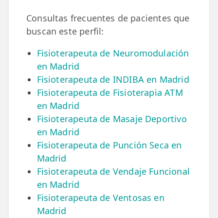
LESIONES
FRECUENTES
Consultas frecuentes de pacientes que
Rotura Fibrilar
buscan este perfil:
Dolor de Cabeza
Fisioterapeuta de Neuromodulación
Trocanteritis
en Madrid
Fisioterapeuta de INDIBA en Madrid
Hernia Discal
Fisioterapeuta de Fisioterapia ATM
Fascitis Plantar
en Madrid
Fisioterapeuta de Masaje Deportivo
Lumbalgia
en Madrid
Ciática
Fisioterapeuta de Punción Seca en
Madrid
Bursitis de Hombro
Fisioterapeuta de Vendaje Funcional
Síndrome Piramidal
en Madrid
Fisioterapeuta de Ventosas en
Tendinitis de Aquiles
Madrid