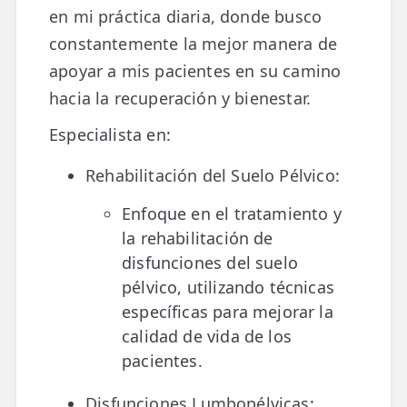
LESIONES
en mi práctica diaria, donde busco
FRECUENTES
Rotura Fibrilar
constantemente la mejor manera de
apoyar a mis pacientes en su camino
Dolor de Cabeza
hacia la recuperación y bienestar.
Trocanteritis
Especialista en:
Hernia Discal
Rehabilitación del Suelo Pélvico:
Fascitis Plantar
Enfoque en el tratamiento y
Lumbalgia
la rehabilitación de
disfunciones del suelo
Ciática
pélvico, utilizando técnicas
Bursitis de Hombro
específicas para mejorar la
calidad de vida de los
Síndrome Piramidal
pacientes.
Tendinitis de Aquiles
Disfunciones Lumbopélvicas: