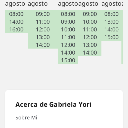
agosto
agosto
agosto
agosto
agosto
a
📍 Bravo Murillo
08:00
09:00
08:00
09:00
08:00
📍 Getafe
14:00
11:00
09:00
10:00
13:00
16:00
12:00
10:00
11:00
14:00
TIENDA
13:00
11:00
12:00
15:00
🛍️ Tienda Bonos
14:00
12:00
13:00
14:00
14:00
🛍️ Tienda Productos Fisioterapia
15:00
🎁 Tarjetas Regalo
🛒 Carrito
❤️ Ofertas
Acerca de Gabriela Yori
CONTACTO
☎️ 91 005 23 63
Sobre Mí
📧 Contacta