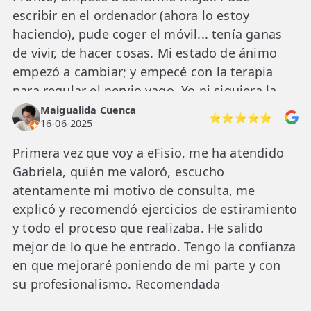
escribir en el ordenador (ahora lo estoy
haciendo), pude coger el móvil... tenía ganas
de vivir, de hacer cosas. Mi estado de ánimo
empezó a cambiar; y empecé con la terapia
para regular el nervio vago. Yo ni siquiera la
conocía, pero Gabriela es especialista. Gracias
Maigualida Cuenca
⭐⭐⭐⭐⭐
16-06-2025
a esta profesional, cercana y atenta, ahora soy
otra persona. Le estaré eternamente
Primera vez que voy a eFisio, me ha atendido
agradecida.
Gabriela, quién me valoró, escucho
atentamente mi motivo de consulta, me
explicó y recomendó ejercicios de estiramiento
y todo el proceso que realizaba. He salido
mejor de lo que he entrado. Tengo la confianza
en que mejoraré poniendo de mi parte y con
su profesionalismo. Recomendada