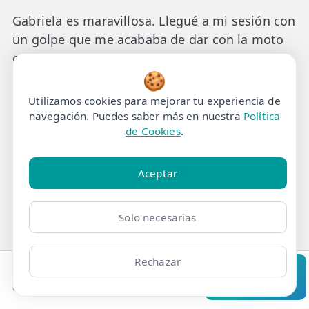
Gabriela es maravillosa. Llegué a mi sesión con
un golpe que me acababa de dar con la moto
en el tobillo y consiguió aliviar bastante el
🍪
dolor y reducir la hinchazón, haciéndome un
masaje con hielo que probablemente le dejó
Utilizamos cookies para mejorar tu experiencia de
las manos congeladas. Un lujo haberla
navegación. Puedes saber más en nuestra
Política
de Cookies
.
encontrado.
Aceptar
Nick Dean
⭐⭐⭐⭐⭐
30-01-2024
Gabriela was amazing. She speaks strong
Solo necesarias
English, extremely knowledgeable about my
knee injury and clearly knows what is needed
Rechazar
to resolve my problem. The results &
Clínicas
Bonos
Mi Área
Contacto
Pide cita
experience of my session were all positive. I