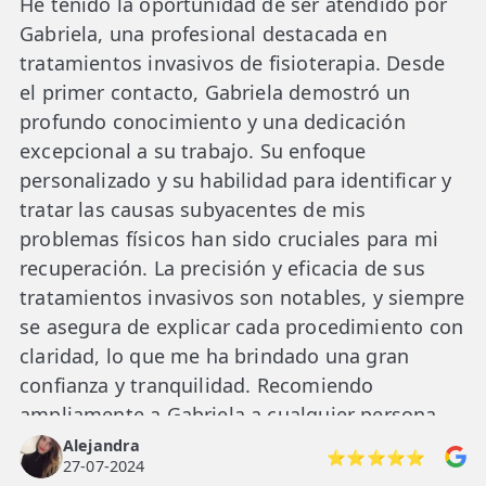
He tenido la oportunidad de ser atendido por
Gabriela, una profesional destacada en
tratamientos invasivos de fisioterapia. Desde
el primer contacto, Gabriela demostró un
profundo conocimiento y una dedicación
excepcional a su trabajo. Su enfoque
personalizado y su habilidad para identificar y
tratar las causas subyacentes de mis
problemas físicos han sido cruciales para mi
recuperación. La precisión y eficacia de sus
tratamientos invasivos son notables, y siempre
se asegura de explicar cada procedimiento con
claridad, lo que me ha brindado una gran
confianza y tranquilidad. Recomiendo
ampliamente a Gabriela a cualquier persona
que busque un fisioterapeuta comprometido y
Alejandra
⭐⭐⭐⭐⭐
27-07-2024
altamente capacitado.