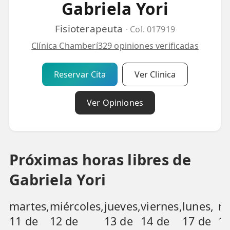
Gabriela Yori
💆‍♀️ Tratamientos
Fisioterapeuta
· Col. 017919
😓 Síntomas
Clínica Chamberí
329 opiniones verificadas
📅 Pedir Cita
📰 Blog
Reservar Cita
Ver Clinica
🏢 Empresas
Ver Opiniones
UBICACIONES
🔍 Buscador Clínicas
Próximas horas libres de
📍 Barrio del Pilar
Gabriela Yori
📍 Chamberí - Centro
📍 Barrio Salamanca
martes,
miércoles,
jueves,
viernes,
lunes,
ma
11 de
12 de
13 de
14 de
17 de
18
📍 Carabanchel - Usera