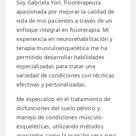
Soy Gabriela Yori, fisioterapeuta
apasionada por mejorar la calidad de
ESPECIALIDADES
🩻 Fisioterapia Traumatológica
vida de mis pacientes a través de un
enfoque integral en fisioterapia. Mi
😧 Fisioterapia ATM
experiencia en neurorehabilitación y
🦴 Osteopatía
terapia musculoesquelética me ha
permitido desarrollar habilidades
🫶 Suelo Pélvico
especializadas para tratar una
💆 Masajes Madrid
variedad de condiciones con técnicas
🏅 Fisioterapia Deportiva
efectivas y personalizadas.
🧠 Fisioterapia Neurológica
Me especializo en el tratamiento de
disfunciones del suelo pélvico y
🧍 Fisioterapia Vestibular
manejo de condiciones músculo-
🫁 Fisioterapia Respiratoria
esqueléticas, utilizando métodos
👶 Fisioterapia Pediátrica
avanzados como la punción seca para