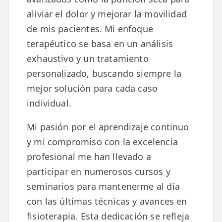
aliviar el dolor y mejorar la movilidad
TRATAMIENTOS
de mis pacientes. Mi enfoque
✅ Punción Seca
terapéutico se basa en un análisis
exhaustivo y un tratamiento
✅ Ondas de Choque
personalizado, buscando siempre la
✅ EPTE - EPI
mejor solución para cada caso
individual.
ESTÉTICA
✨ Fisioestética
Mi pasión por el aprendizaje continuo
✨ Radiofrecuencia INDIBA
y mi compromiso con la excelencia
profesional me han llevado a
✨ Drenaje Linfático Manual
participar en numerosos cursos y
✨ Presoterapia
seminarios para mantenerme al día
con las últimas técnicas y avances en
✨ Cicatrices y Estrías
fisioterapia. Esta dedicación se refleja