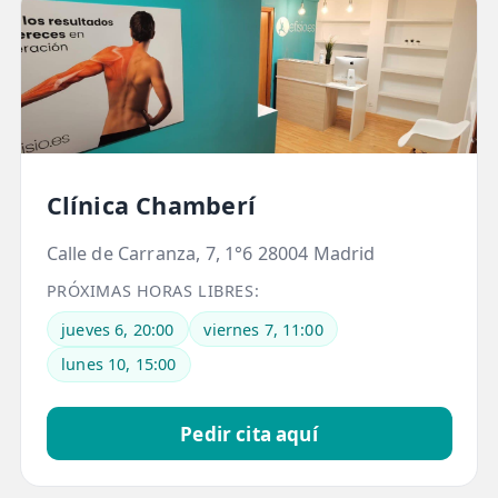
📍 Bravo Murillo
📍 Getafe
TIENDA
🛍️ Tienda Bonos
Clínica Chamberí
🛍️ Tienda Productos Fisioterapia
Calle de Carranza, 7, 1°6 28004 Madrid
🎁 Tarjetas Regalo
PRÓXIMAS HORAS LIBRES:
🛒 Carrito
jueves 6, 20:00
viernes 7, 11:00
❤️ Ofertas
lunes 10, 15:00
CONTACTO
Pedir cita aquí
☎️ 91 005 23 63
📧 Contacta