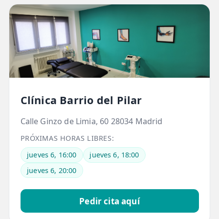
ESPECIALIDADES
🩻 Fisioterapia Traumatológica
😧 Fisioterapia ATM
🦴 Osteopatía
🫶 Suelo Pélvico
Clínica Barrio del Pilar
💆 Masajes Madrid
Calle Ginzo de Limia, 60 28034 Madrid
🏅 Fisioterapia Deportiva
PRÓXIMAS HORAS LIBRES:
🧠 Fisioterapia Neurológica
jueves 6, 16:00
jueves 6, 18:00
jueves 6, 20:00
🧍 Fisioterapia Vestibular
🫁 Fisioterapia Respiratoria
Pedir cita aquí
👶 Fisioterapia Pediátrica