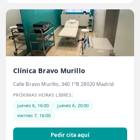
TRATAMIENTOS
✅ Punción Seca
✅ Ondas de Choque
✅ EPTE - EPI
ESTÉTICA
Clínica Bravo Murillo
✨ Fisioestética
Calle Bravo Murillo, 340 1ºB 28020 Madrid
✨ Radiofrecuencia INDIBA
PRÓXIMAS HORAS LIBRES:
✨ Drenaje Linfático Manual
jueves 6, 16:00
jueves 6, 20:00
✨ Presoterapia
viernes 7, 16:00
✨ Cicatrices y Estrías
Pedir cita aquí