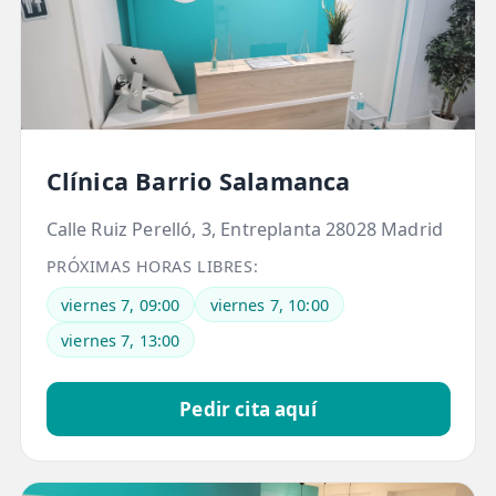
💆‍♀️ Tratamientos
😓 Síntomas
📅 Pedir Cita
📰 Blog
Clínica Barrio Salamanca
🏢 Empresas
Calle Ruiz Perelló, 3, Entreplanta 28028 Madrid
UBICACIONES
PRÓXIMAS HORAS LIBRES:
🔍 Buscador Clínicas
viernes 7, 09:00
viernes 7, 10:00
📍 Barrio del Pilar
viernes 7, 13:00
📍 Chamberí - Centro
Pedir cita aquí
📍 Barrio Salamanca
📍 Carabanchel - Usera