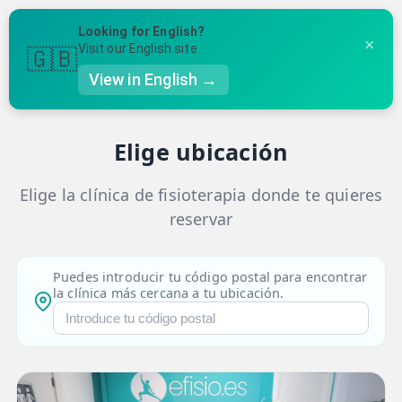
Volver
Looking for English?
×
Visit our English site
🇬🇧
✓
2
3
4
5
View in English →
Tratamiento
Clínica
Fecha y Hora
Tus Datos
Confirmación
👤 Mi Cuenta
Elige ubicación
☕ Acerca
Elige la clínica de fisioterapia donde te quieres
🤔 Preguntas Frecuentes
reservar
🔍 Buscador
🇬🇧 English
Puedes introducir tu código postal para encontrar
la clínica más cercana a tu ubicación.
GENERAL
👩‍⚕️ Fisioterapeutas
🔍 Especialidades