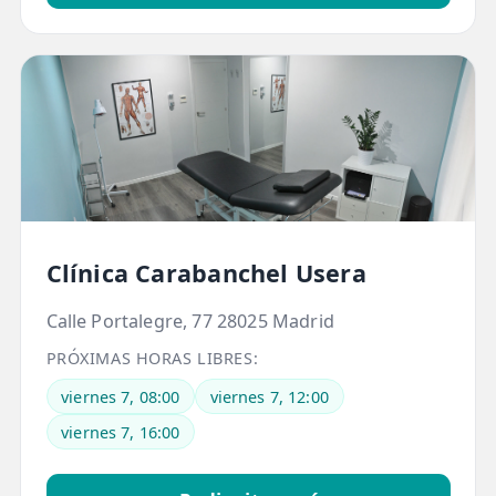
LESIONES
FRECUENTES
Rotura Fibrilar
Dolor de Cabeza
Trocanteritis
Hernia Discal
Fascitis Plantar
Clínica Carabanchel Usera
Lumbalgia
Ciática
Calle Portalegre, 77 28025 Madrid
PRÓXIMAS HORAS LIBRES:
Bursitis de Hombro
viernes 7, 08:00
viernes 7, 12:00
Síndrome Piramidal
viernes 7, 16:00
Tendinitis de Aquiles