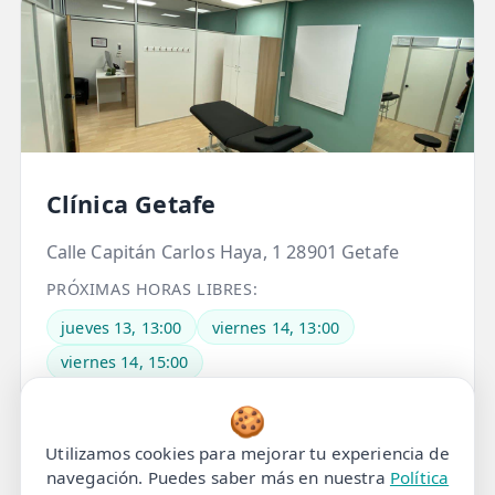
📍 Bravo Murillo
📍 Getafe
TIENDA
🛍️ Tienda Bonos
Clínica Getafe
🛍️ Tienda Productos Fisioterapia
Calle Capitán Carlos Haya, 1 28901 Getafe
🎁 Tarjetas Regalo
PRÓXIMAS HORAS LIBRES:
🛒 Carrito
jueves 13, 13:00
viernes 14, 13:00
❤️ Ofertas
viernes 14, 15:00
CONTACTO
🍪
Pedir cita aquí
☎️ 91 005 23 63
Utilizamos cookies para mejorar tu experiencia de
navegación. Puedes saber más en nuestra
Política
📧 Contacta