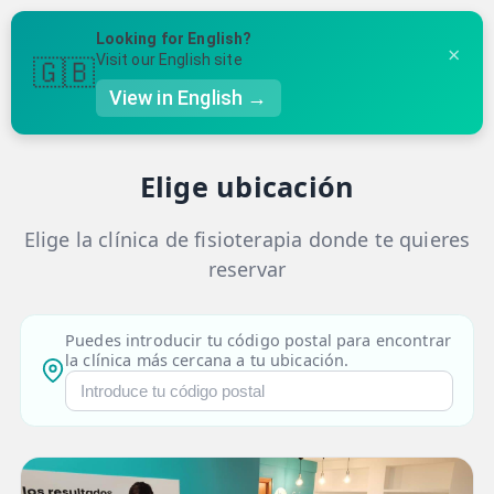
Volver
Looking for English?
×
Visit our English site
🇬🇧
✓
2
3
4
5
View in English →
Tratamiento
Clínica
Fecha y Hora
Tus Datos
Confirmación
👤 Mi Cuenta
Elige ubicación
☕ Acerca
Elige la clínica de fisioterapia donde te quieres
🤔 Preguntas Frecuentes
reservar
🔍 Buscador
🇬🇧 English
Puedes introducir tu código postal para encontrar
la clínica más cercana a tu ubicación.
GENERAL
👩‍⚕️ Fisioterapeutas
🔍 Especialidades