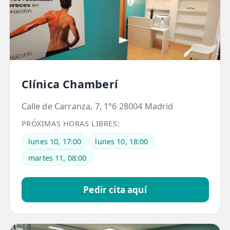
💆‍♀️ Tratamientos
😓 Síntomas
📅 Pedir Cita
📰 Blog
Clínica Chamberí
🏢 Empresas
Calle de Carranza, 7, 1°6 28004 Madrid
UBICACIONES
PRÓXIMAS HORAS LIBRES:
🔍 Buscador Clínicas
lunes 10, 17:00
lunes 10, 18:00
📍 Barrio del Pilar
martes 11, 08:00
📍 Chamberí - Centro
Pedir cita aquí
📍 Barrio Salamanca
📍 Carabanchel - Usera