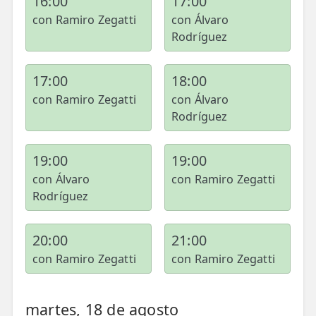
16:00
17:00
LESIONES
con Ramiro Zegatti
con Álvaro
FRECUENTES
Rotura Fibrilar
Rodríguez
Dolor de Cabeza
17:00
18:00
Trocanteritis
con Ramiro Zegatti
con Álvaro
Hernia Discal
Rodríguez
Fascitis Plantar
19:00
19:00
Lumbalgia
con Álvaro
con Ramiro Zegatti
Rodríguez
Ciática
Bursitis de Hombro
20:00
21:00
con Ramiro Zegatti
con Ramiro Zegatti
Síndrome Piramidal
Tendinitis de Aquiles
martes, 18 de agosto