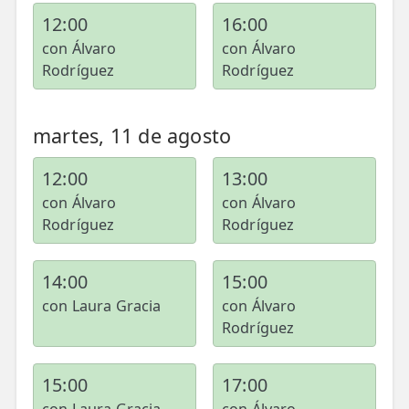
💆‍♀️ Tratamientos
12:00
16:00
con Álvaro
con Álvaro
😓 Síntomas
Rodríguez
Rodríguez
📅 Pedir Cita
📰 Blog
martes, 11 de agosto
🏢 Empresas
12:00
13:00
con Álvaro
con Álvaro
UBICACIONES
Rodríguez
Rodríguez
🔍 Buscador Clínicas
📍 Barrio del Pilar
14:00
15:00
con Laura Gracia
con Álvaro
📍 Chamberí - Centro
Rodríguez
📍 Barrio Salamanca
15:00
17:00
📍 Carabanchel - Usera