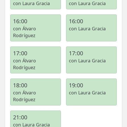
con Laura Gracia
con Laura Gracia
ESPECIALIDADES
🩻 Fisioterapia Traumatológica
16:00
16:00
con Álvaro
con Laura Gracia
😧 Fisioterapia ATM
Rodríguez
🦴 Osteopatía
17:00
17:00
🫶 Suelo Pélvico
con Álvaro
con Laura Gracia
💆 Masajes Madrid
Rodríguez
🏅 Fisioterapia Deportiva
18:00
19:00
🧠 Fisioterapia Neurológica
con Álvaro
con Laura Gracia
Rodríguez
🧍 Fisioterapia Vestibular
🫁 Fisioterapia Respiratoria
21:00
con Laura Gracia
👶 Fisioterapia Pediátrica