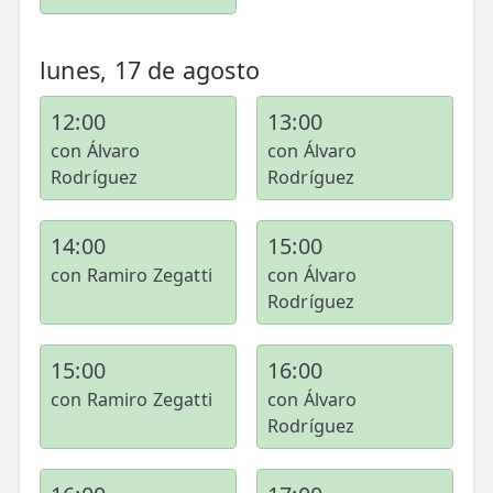
TRATAMIENTOS
lunes, 17 de agosto
✅ Punción Seca
12:00
13:00
✅ Ondas de Choque
con Álvaro
con Álvaro
✅ EPTE - EPI
Rodríguez
Rodríguez
ESTÉTICA
14:00
15:00
✨ Fisioestética
con Ramiro Zegatti
con Álvaro
Rodríguez
✨ Radiofrecuencia INDIBA
✨ Drenaje Linfático Manual
15:00
16:00
con Ramiro Zegatti
con Álvaro
✨ Presoterapia
Rodríguez
✨ Cicatrices y Estrías