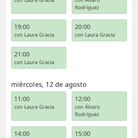
con Laura Gracia
con Álvaro
Rodríguez
📍 Bravo Murillo
📍 Getafe
19:00
20:00
con Laura Gracia
con Laura Gracia
TIENDA
🛍️ Tienda Bonos
21:00
🛍️ Tienda Productos Fisioterapia
con Laura Gracia
🎁 Tarjetas Regalo
miércoles, 12 de agosto
🛒 Carrito
❤️ Ofertas
11:00
12:00
con Laura Gracia
con Álvaro
CONTACTO
Rodríguez
☎️ 91 005 23 63
14:00
15:00
📧 Contacta