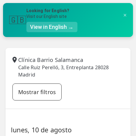
Volver a ubicaciones
Looking for English?
×
Visit our English site
🇬🇧
✓
2
3
4
5
View in English →
Clínica
Fecha y Hora
Tratamiento
Tus Datos
Confirmación
👤 Mi Cuenta
☕ Acerca
Clínica Barrio Salamanca
🤔 Preguntas Frecuentes
Calle Ruiz Perelló, 3, Entreplanta 28028
Madrid
🔍 Buscador
🇬🇧 English
Mostrar filtros
GENERAL
👩‍⚕️ Fisioterapeutas
🔍 Especialidades
lunes, 10 de agosto