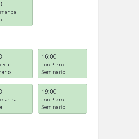
0
Amanda
a
0
16:00
iero
con Piero
nario
Seminario
0
19:00
Amanda
con Piero
a
Seminario