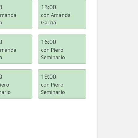
0
13:00
Amanda
con Amanda
a
García
0
16:00
Amanda
con Piero
a
Seminario
0
19:00
iero
con Piero
nario
Seminario