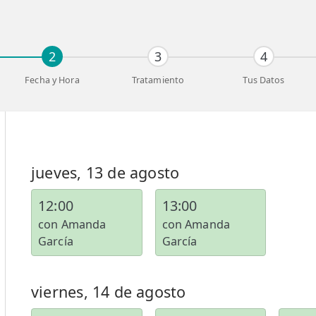
2
3
4
Fecha y Hora
Tratamiento
Tus Datos
jueves, 13 de agosto
12:00
13:00
con Amanda
con Amanda
García
García
viernes, 14 de agosto