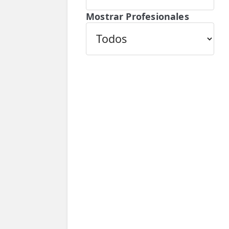
💆‍♀️ Tratamientos
Mostrar Profesionales
😓 Síntomas
📅 Pedir Cita
📰 Blog
🏢 Empresas
UBICACIONES
🔍 Buscador Clínicas
📍 Barrio del Pilar
📍 Chamberí - Centro
📍 Barrio Salamanca
📍 Carabanchel - Usera