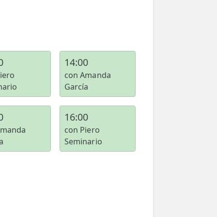
0
14:00
iero
con Amanda
nario
García
0
16:00
Amanda
con Piero
a
Seminario