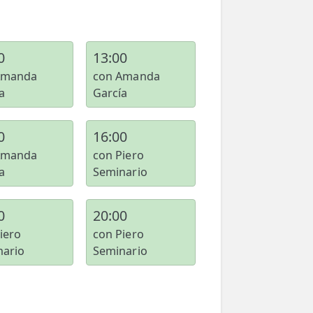
0
13:00
Amanda
con Amanda
a
García
0
16:00
Amanda
con Piero
a
Seminario
0
20:00
iero
con Piero
nario
Seminario