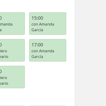
0
15:00
Amanda
con Amanda
a
García
0
17:00
iero
con Amanda
nario
García
0
iero
nario