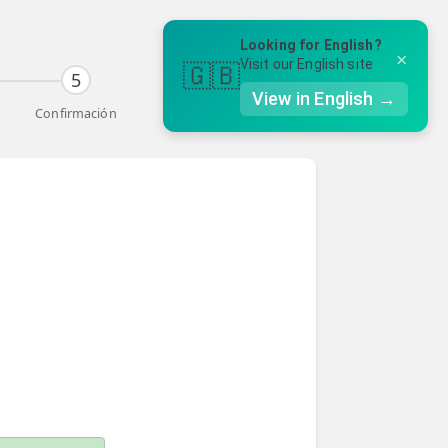
Looking for English?
×
Visit our English site
🇬🇧
5
View in English →
Confirmación