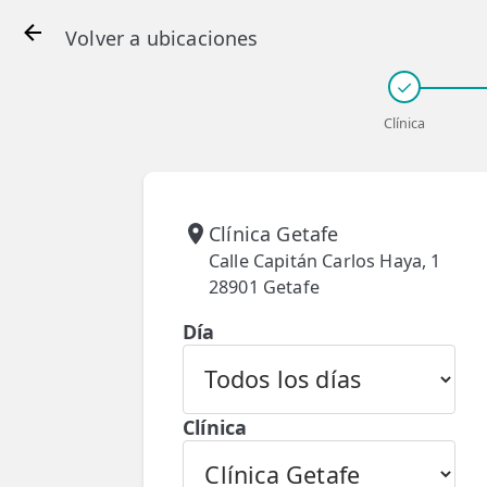
Volver a ubicaciones
✓
Clínica
👤 Mi Cuenta
☕ Acerca
Clínica Getafe
🤔 Preguntas Frecuentes
Calle Capitán Carlos Haya, 1
28901 Getafe
🔍 Buscador
Día
🇬🇧 English
GENERAL
👩‍⚕️ Fisioterapeutas
Clínica
🔍 Especialidades