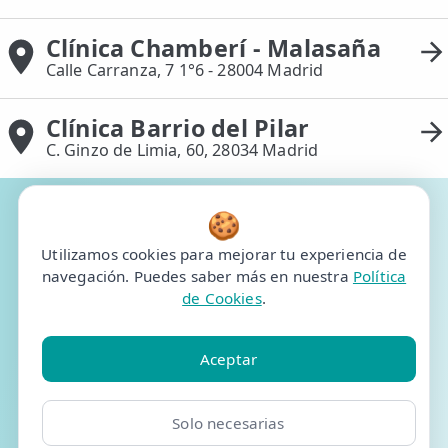
Clínica Chamberí - Malasaña
Calle Carranza, 7 1°6 - 28004 Madrid
Clínica Barrio del Pilar
C. Ginzo de Limia, 60, 28034 Madrid
🍪
¿Es tu primera vez
Utilizamos cookies para mejorar tu experiencia de
en eFISIO?
navegación. Puedes saber más en nuestra
Política
de Cookies
.
Ahora tienes 10€ de
descuento en tu
Aceptar
primera reserva
Solo necesarias