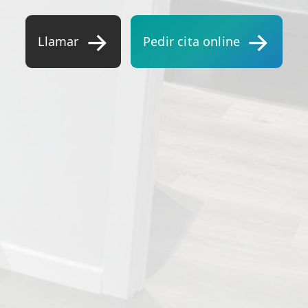
TRATAMIENTOS
Llamar
Pedir cita online
✅ Punción Seca
✅ Ondas de Choque
✅ EPTE - EPI
ESTÉTICA
✨ Fisioestética
✨ Radiofrecuencia INDIBA
✨ Drenaje Linfático Manual
✨ Presoterapia
✨ Cicatrices y Estrías