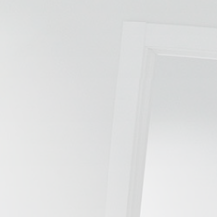
📍 Bravo Murillo
📍 Getafe
TIENDA
🛍️ Tienda Bonos
🛍️ Tienda Productos Fisioterapia
🎁 Tarjetas Regalo
🛒 Carrito
❤️ Ofertas
CONTACTO
☎️ 91 005 23 63
📧 Contacta