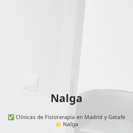
ESPECIALIDADES
🩻 Fisioterapia Traumatológica
😧 Fisioterapia ATM
🦴 Osteopatía
🫶 Suelo Pélvico
💆 Masajes Madrid
🏅 Fisioterapia Deportiva
Nalga
🧠 Fisioterapia Neurológica
🧍 Fisioterapia Vestibular
✅ Clínicas de Fisioterapia en Madrid y Getafe
🫁 Fisioterapia Respiratoria
⭐ Nalga
👶 Fisioterapia Pediátrica