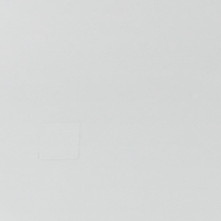
💆‍♀️ Tratamientos
😓 Síntomas
📅 Pedir Cita
📰 Blog
🏢 Empresas
UBICACIONES
🔍 Buscador Clínicas
📍 Barrio del Pilar
📍 Chamberí - Centro
📍 Barrio Salamanca
📍 Carabanchel - Usera