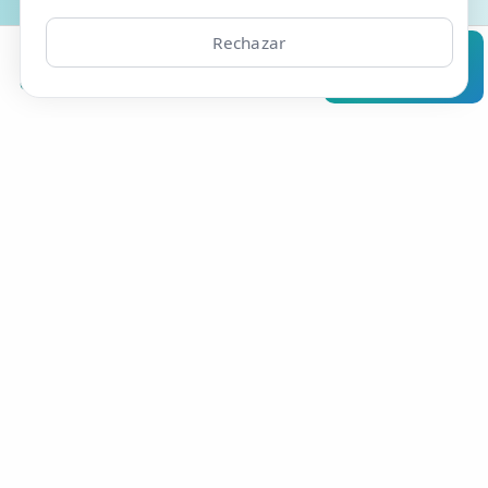
Rechazar
Conseguir oferta
Clínicas
Bonos
Mi Área
Contacto
Pide cita
Exclusivo para tienda online. Un único cupón por paciente.
Válido para la primera cita del paciente. No compatible
con otras ofertas de fisioterapia. Oferta válida hasta el 31
de agosto de 2026
Resúmelo en ChatGPT
Pregunta a Grok