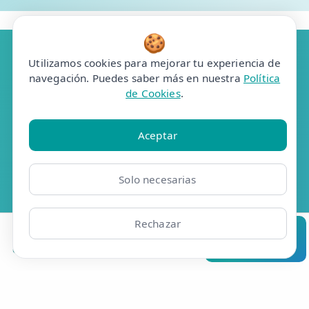
🍪
Utilizamos cookies para mejorar tu experiencia de
navegación. Puedes saber más en nuestra
Política
Resúmelo en ChatGPT
de Cookies
.
Pregunta a Grok
Aceptar
Pregunta a Claude
Solo necesarias
Analiza en Perplexity
Rechazar
Resúmelo en Google AI
Clínicas
Bonos
Mi Área
Contacto
Pide cita
Efisio Online S.L.