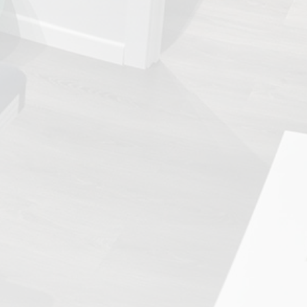
TRATAMIENTOS
✅ Punción Seca
✅ Ondas de Choque
✅ EPTE - EPI
ESTÉTICA
✨ Fisioestética
✨ Radiofrecuencia INDIBA
✨ Drenaje Linfático Manual
✨ Presoterapia
✨ Cicatrices y Estrías