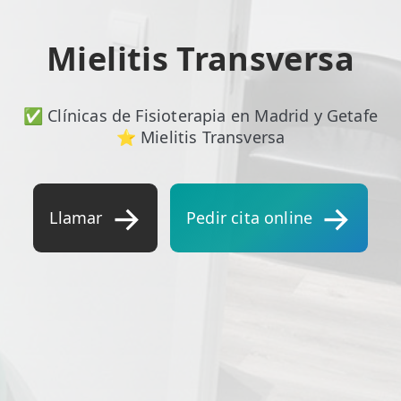
ESPECIALIDADES
Mielitis Transversa
🩻 Fisioterapia Traumatológica
😧 Fisioterapia ATM
✅ Clínicas de Fisioterapia en Madrid y Getafe
🦴 Osteopatía
⭐ Mielitis Transversa
🫶 Suelo Pélvico
💆 Masajes Madrid
Llamar
Pedir cita online
🏅 Fisioterapia Deportiva
🧠 Fisioterapia Neurológica
🧍 Fisioterapia Vestibular
🫁 Fisioterapia Respiratoria
👶 Fisioterapia Pediátrica