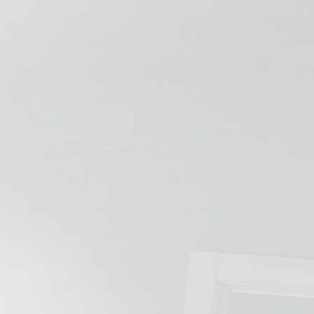
💆‍♀️ Tratamientos
😓 Síntomas
📅 Pedir Cita
📰 Blog
🏢 Empresas
UBICACIONES
🔍 Buscador Clínicas
📍 Barrio del Pilar
📍 Chamberí - Centro
📍 Barrio Salamanca
📍 Carabanchel - Usera