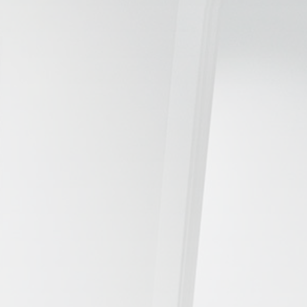
📍 Bravo Murillo
📍 Getafe
TIENDA
🛍️ Tienda Bonos
🛍️ Tienda Productos Fisioterapia
🎁 Tarjetas Regalo
🛒 Carrito
❤️ Ofertas
CONTACTO
☎️ 91 005 23 63
📧 Contacta