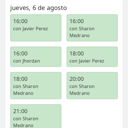
💆‍♀️ Tratamientos
jueves, 6 de agosto
😓 Síntomas
16:00
16:00
📅 Pedir Cita
con Javier Perez
con Sharon
Medrano
📰 Blog
🏢 Empresas
16:00
18:00
con Jhordan
con Javier Perez
UBICACIONES
🔍 Buscador Clínicas
18:00
20:00
con Sharon
con Sharon
📍 Barrio del Pilar
Medrano
Medrano
📍 Chamberí - Centro
21:00
📍 Barrio Salamanca
con Sharon
📍 Carabanchel - Usera
Medrano