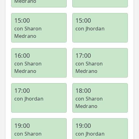
Medrano
ESPECIALIDADES
15:00
15:00
🩻 Fisioterapia Traumatológica
con Sharon
con Jhordan
😧 Fisioterapia ATM
Medrano
🦴 Osteopatía
16:00
17:00
🫶 Suelo Pélvico
con Sharon
con Sharon
Medrano
Medrano
💆 Masajes Madrid
🏅 Fisioterapia Deportiva
17:00
18:00
🧠 Fisioterapia Neurológica
con Jhordan
con Sharon
Medrano
🧍 Fisioterapia Vestibular
🫁 Fisioterapia Respiratoria
19:00
19:00
con Sharon
con Jhordan
👶 Fisioterapia Pediátrica