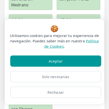
Medrano
16:00
17:00
con Sharon
🍪
con Javier Perez
Medrano
Utilizamos cookies para mejorar tu experiencia de
navegación. Puedes saber más en nuestra
Política
de Cookies
.
17:00
18:00
con Sharon
con Javier Perez
Medrano
Aceptar
19:00
20:00
Solo necesarias
con Sharon
con Sharon
Medrano
Medrano
Rechazar
21:00