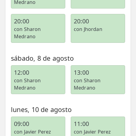
Medrano
TRATAMIENTOS
20:00
20:00
✅ Punción Seca
con Sharon
con Jhordan
✅ Ondas de Choque
Medrano
✅ EPTE - EPI
sábado, 8 de agosto
ESTÉTICA
12:00
13:00
✨ Fisioestética
con Sharon
con Sharon
✨ Radiofrecuencia INDIBA
Medrano
Medrano
✨ Drenaje Linfático Manual
lunes, 10 de agosto
✨ Presoterapia
09:00
11:00
✨ Cicatrices y Estrías
con Javier Perez
con Javier Perez