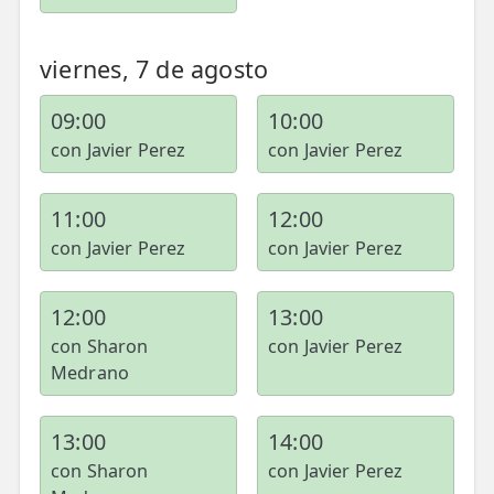
📍 Bravo Murillo
viernes, 7 de agosto
📍 Getafe
09:00
10:00
TIENDA
con Javier Perez
con Javier Perez
🛍️ Tienda Bonos
🛍️ Tienda Productos Fisioterapia
11:00
12:00
con Javier Perez
con Javier Perez
🎁 Tarjetas Regalo
🛒 Carrito
12:00
13:00
❤️ Ofertas
con Sharon
con Javier Perez
Medrano
CONTACTO
☎️ 91 005 23 63
13:00
14:00
con Sharon
con Javier Perez
📧 Contacta