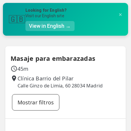
Volver a ubicaciones
Looking for English?
×
Visit our English site
🇬🇧
✓
2
3
4
5
View in English →
Clínica
Fecha y Hora
Tratamiento
Tus Datos
Confirmación
👤 Mi Cuenta
☕ Acerca
Masaje para embarazadas
🤔 Preguntas Frecuentes
45m
🔍 Buscador
Clínica Barrio del Pilar
Calle Ginzo de Limia, 60 28034 Madrid
🇬🇧 English
Mostrar filtros
GENERAL
👩‍⚕️ Fisioterapeutas
🔍 Especialidades