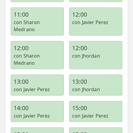
LESIONES
FRECUENTES
Rotura Fibrilar
11:00
12:00
con Sharon
con Javier Perez
Dolor de Cabeza
Medrano
Trocanteritis
12:00
12:00
Hernia Discal
con Sharon
con Jhordan
Fascitis Plantar
Medrano
Lumbalgia
13:00
13:00
Ciática
con Javier Perez
con Jhordan
Bursitis de Hombro
14:00
15:00
Síndrome Piramidal
con Javier Perez
con Javier Perez
Tendinitis de Aquiles