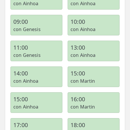
LESIONES
con Ainhoa
con Ainhoa
FRECUENTES
Rotura Fibrilar
09:00
10:00
Dolor de Cabeza
con Genesis
con Ainhoa
Trocanteritis
11:00
13:00
Hernia Discal
con Genesis
con Ainhoa
Fascitis Plantar
Lumbalgia
14:00
15:00
con Ainhoa
con Martin
Ciática
Bursitis de Hombro
15:00
16:00
con Ainhoa
con Martin
Síndrome Piramidal
Tendinitis de Aquiles
17:00
18:00