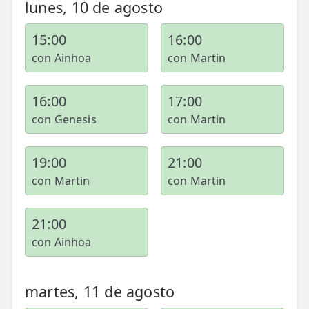
lunes, 10 de agosto
ESPECIALIDADES
15:00
16:00
🩻 Fisioterapia Traumatológica
con Ainhoa
con Martin
😧 Fisioterapia ATM
16:00
17:00
🦴 Osteopatía
con Genesis
con Martin
🫶 Suelo Pélvico
19:00
21:00
💆 Masajes Madrid
con Martin
con Martin
🏅 Fisioterapia Deportiva
🧠 Fisioterapia Neurológica
21:00
con Ainhoa
🧍 Fisioterapia Vestibular
🫁 Fisioterapia Respiratoria
martes, 11 de agosto
👶 Fisioterapia Pediátrica