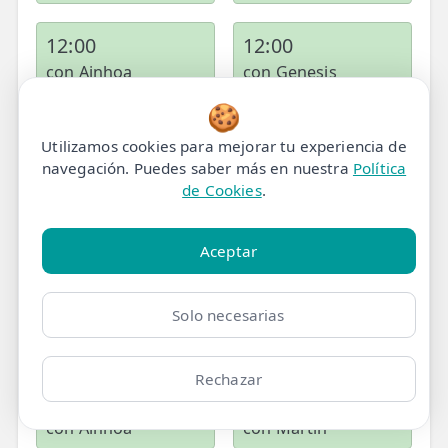
12:00
12:00
con Ainhoa
con Genesis
🍪
12:00
13:00
Utilizamos cookies para mejorar tu experiencia de
con Noelia
con Martin
navegación. Puedes saber más en nuestra
Política
de Cookies
.
13:00
14:00
con Genesis
con Ainhoa
Aceptar
14:00
15:00
Solo necesarias
con Noelia
con Martin
Rechazar
15:00
16:00
con Ainhoa
con Martin