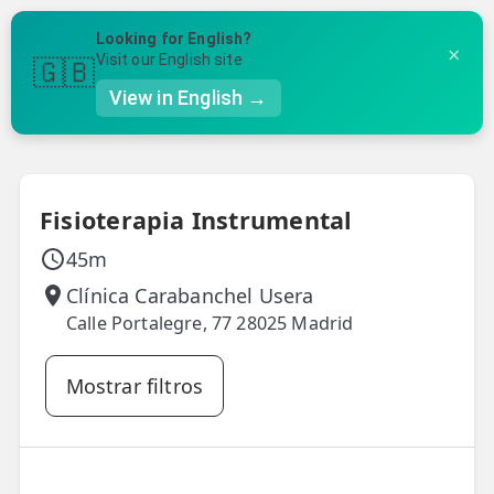
Volver a ubicaciones
Looking for English?
×
Visit our English site
🇬🇧
✓
2
3
4
5
View in English →
Clínica
Fecha y Hora
Tratamiento
Tus Datos
Confirmación
👤 Mi Cuenta
☕ Acerca
Fisioterapia Instrumental
🤔 Preguntas Frecuentes
45m
🔍 Buscador
Clínica Carabanchel Usera
Calle Portalegre, 77 28025 Madrid
🇬🇧 English
Mostrar filtros
GENERAL
👩‍⚕️ Fisioterapeutas
🔍 Especialidades