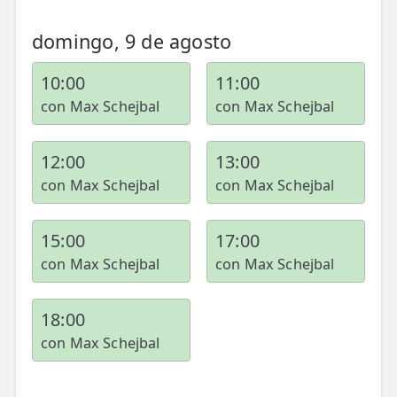
📍 Bravo Murillo
domingo, 9 de agosto
📍 Getafe
10:00
11:00
TIENDA
con Max Schejbal
con Max Schejbal
🛍️ Tienda Bonos
12:00
13:00
🛍️ Tienda Productos Fisioterapia
con Max Schejbal
con Max Schejbal
🎁 Tarjetas Regalo
15:00
17:00
🛒 Carrito
con Max Schejbal
con Max Schejbal
❤️ Ofertas
18:00
CONTACTO
con Max Schejbal
☎️ 91 005 23 63
📧 Contacta