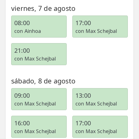
💆‍♀️ Tratamientos
viernes, 7 de agosto
😓 Síntomas
08:00
17:00
📅 Pedir Cita
con Ainhoa
con Max Schejbal
📰 Blog
21:00
🏢 Empresas
con Max Schejbal
UBICACIONES
sábado, 8 de agosto
🔍 Buscador Clínicas
📍 Barrio del Pilar
09:00
13:00
con Max Schejbal
con Max Schejbal
📍 Chamberí - Centro
📍 Barrio Salamanca
16:00
17:00
con Max Schejbal
con Max Schejbal
📍 Carabanchel - Usera