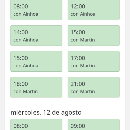
08:00
12:00
con Ainhoa
con Ainhoa
TRATAMIENTOS
✅ Punción Seca
14:00
15:00
✅ Ondas de Choque
con Ainhoa
con Martin
✅ EPTE - EPI
15:00
17:00
ESTÉTICA
con Ainhoa
con Martin
✨ Fisioestética
✨ Radiofrecuencia INDIBA
18:00
21:00
con Martin
con Martin
✨ Drenaje Linfático Manual
✨ Presoterapia
miércoles, 12 de agosto
✨ Cicatrices y Estrías
08:00
09:00