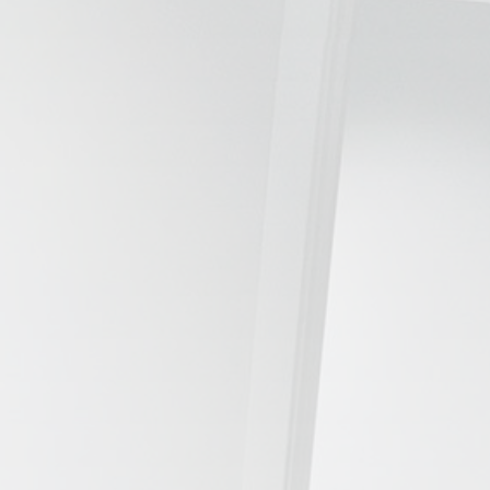
📍 Bravo Murillo
📍 Getafe
TIENDA
🛍️ Tienda Bonos
🛍️ Tienda Productos Fisioterapia
🎁 Tarjetas Regalo
🛒 Carrito
❤️ Ofertas
CONTACTO
☎️ 91 005 23 63
📧 Contacta