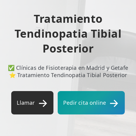
ESPECIALIDADES
Tratamiento
🩻 Fisioterapia Traumatológica
Tendinopatia Tibial
😧 Fisioterapia ATM
Posterior
🦴 Osteopatía
🫶 Suelo Pélvico
✅ Clínicas de Fisioterapia en Madrid y Getafe
💆 Masajes Madrid
⭐ Tratamiento Tendinopatia Tibial Posterior
🏅 Fisioterapia Deportiva
🧠 Fisioterapia Neurológica
Llamar
Pedir cita online
🧍 Fisioterapia Vestibular
🫁 Fisioterapia Respiratoria
👶 Fisioterapia Pediátrica