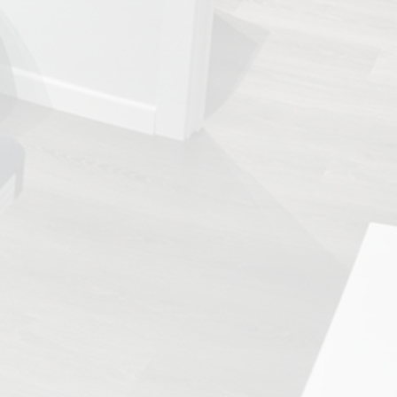
TRATAMIENTOS
✅ Punción Seca
✅ Ondas de Choque
✅ EPTE - EPI
ESTÉTICA
✨ Fisioestética
✨ Radiofrecuencia INDIBA
✨ Drenaje Linfático Manual
✨ Presoterapia
✨ Cicatrices y Estrías