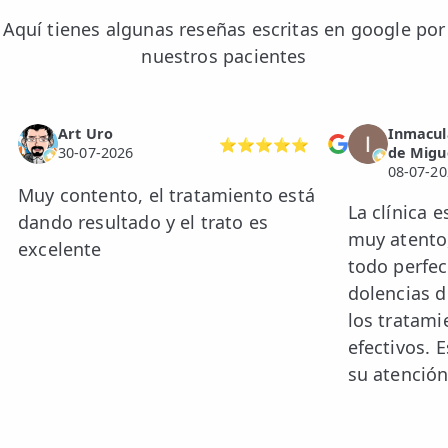
Aquí tienes algunas reseñas escritas en google por
nuestros pacientes
Art Uro
Inmacul
⭐⭐⭐⭐⭐
30-07-2026
de Migu
08-07-20
Muy contento, el tratamiento está
La clínica 
dando resultado y el trato es
muy atento,
excelente
todo perfec
dolencias 
los tratami
efectivos. 
su atención