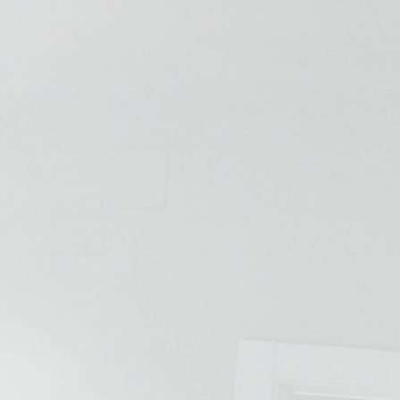
💆‍♀️ Tratamientos
😓 Síntomas
📅 Pedir Cita
📰 Blog
🏢 Empresas
UBICACIONES
🔍 Buscador Clínicas
📍 Barrio del Pilar
📍 Chamberí - Centro
📍 Barrio Salamanca
📍 Carabanchel - Usera