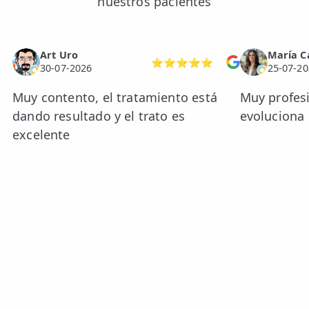
nuestros pacientes
Art Uro
María C
⭐⭐⭐⭐⭐
30-07-2026
25-07-20
Muy contento, el tratamiento está
Muy profesi
dando resultado y el trato es
evoluciona l
excelente