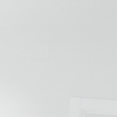
💆‍♀️ Tratamientos
😓 Síntomas
📅 Pedir Cita
📰 Blog
🏢 Empresas
UBICACIONES
🔍 Buscador Clínicas
📍 Barrio del Pilar
📍 Chamberí - Centro
📍 Barrio Salamanca
📍 Carabanchel - Usera