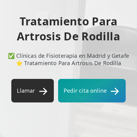
ESPECIALIDADES
Tratamiento Para
🩻 Fisioterapia Traumatológica
Artrosis De Rodilla
😧 Fisioterapia ATM
🦴 Osteopatía
✅ Clínicas de Fisioterapia en Madrid y Getafe
🫶 Suelo Pélvico
⭐ Tratamiento Para Artrosis De Rodilla
💆 Masajes Madrid
🏅 Fisioterapia Deportiva
Llamar
Pedir cita online
🧠 Fisioterapia Neurológica
🧍 Fisioterapia Vestibular
🫁 Fisioterapia Respiratoria
👶 Fisioterapia Pediátrica