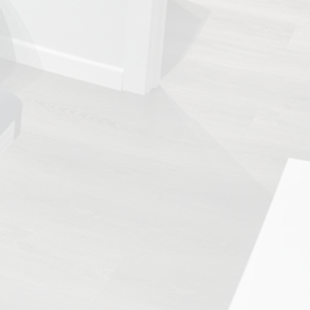
TRATAMIENTOS
✅ Punción Seca
✅ Ondas de Choque
✅ EPTE - EPI
ESTÉTICA
✨ Fisioestética
✨ Radiofrecuencia INDIBA
✨ Drenaje Linfático Manual
✨ Presoterapia
✨ Cicatrices y Estrías