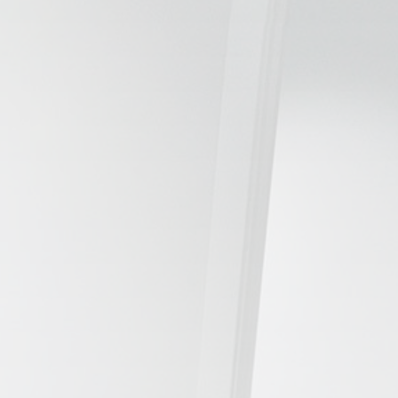
📍 Bravo Murillo
📍 Getafe
TIENDA
🛍️ Tienda Bonos
🛍️ Tienda Productos Fisioterapia
🎁 Tarjetas Regalo
🛒 Carrito
❤️ Ofertas
CONTACTO
☎️ 91 005 23 63
📧 Contacta