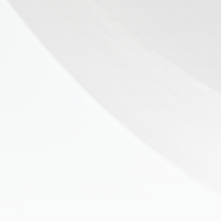
👶 Fisioterapia Pediátrica
TRATAMIENTOS
✅ Punción Seca
✅ Ondas de Choque
✅ EPTE - EPI
ESTÉTICA
✨ Fisioestética
✨ Radiofrecuencia INDIBA
✨ Drenaje Linfático Manual
✨ Presoterapia
✨ Cicatrices y Estrías