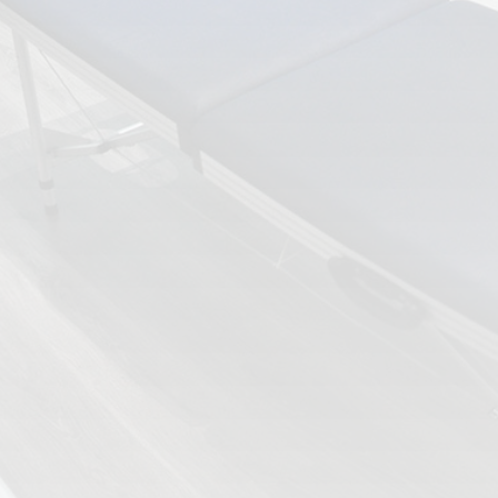
ESPECIALIDADES
🩻 Fisioterapia Traumatológica
😧 Fisioterapia ATM
🦴 Osteopatía
🫶 Suelo Pélvico
💆 Masajes Madrid
🏅 Fisioterapia Deportiva
🧠 Fisioterapia Neurológica
🧍 Fisioterapia Vestibular
🫁 Fisioterapia Respiratoria