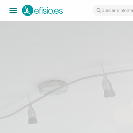
👤 Mi Cuenta
☕ Acerca
🤔 Preguntas Frecuentes
🔍 Buscador
🇬🇧 English
GENERAL
👩‍⚕️ Fisioterapeutas
🔍 Especialidades