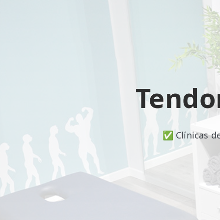
📍 Bravo Murillo
📍 Getafe
TIENDA
🛍️ Tienda Bonos
Tendo
🛍️ Tienda Productos Fisioterapia
🎁 Tarjetas Regalo
✅ Clínicas d
🛒 Carrito
❤️ Ofertas
CONTACTO
☎️ 91 005 23 63
📧 Contacta