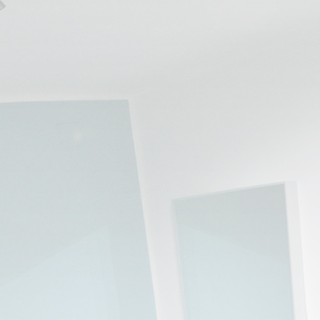
💆‍♀️ Tratamientos
😓 Síntomas
📅 Pedir Cita
📰 Blog
🏢 Empresas
UBICACIONES
🔍 Buscador Clínicas
📍 Barrio del Pilar
📍 Chamberí - Centro
📍 Barrio Salamanca
📍 Carabanchel - Usera