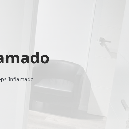
lamado
eps Inflamado