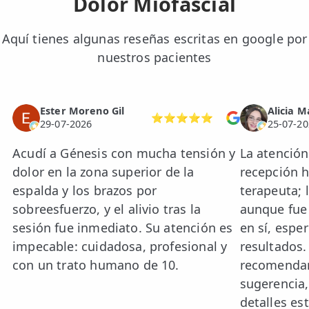
Dolor Miofascial
Aquí tienes algunas reseñas escritas en google por
nuestros pacientes
Ester Moreno Gil
Alicia M
⭐⭐⭐⭐⭐
29-07-2026
25-07-20
Acudí a Génesis con mucha tensión y
La atenció
dolor en la zona superior de la
recepción h
espalda y los brazos por
terapeuta; 
sobreesfuerzo, y el alivio tras la
aunque fue 
sesión fue inmediato. Su atención es
en sí, espe
impecable: cuidadosa, profesional y
resultados
con un trato humano de 10.
recomendar
sugerencia,
detalles est