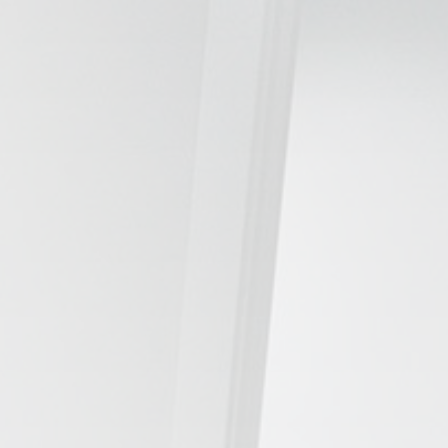
ESPECIALIDADES
🩻 Fisioterapia Traumatológica
😧 Fisioterapia ATM
🦴 Osteopatía
🫶 Suelo Pélvico
💆 Masajes Madrid
🏅 Fisioterapia Deportiva
🧠 Fisioterapia Neurológica
🧍 Fisioterapia Vestibular
🫁 Fisioterapia Respiratoria
👶 Fisioterapia Pediátrica