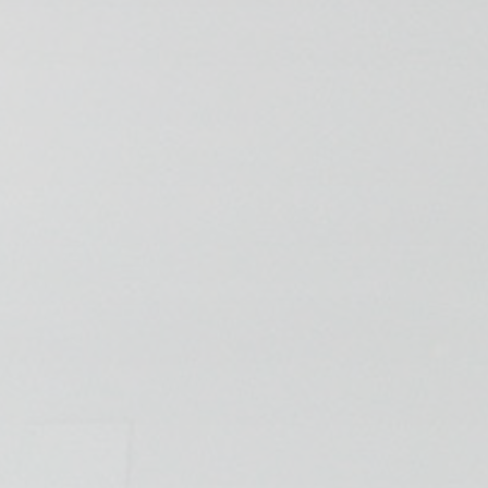
💆‍♀️ Tratamientos
😓 Síntomas
📅 Pedir Cita
📰 Blog
🏢 Empresas
UBICACIONES
🔍 Buscador Clínicas
📍 Barrio del Pilar
📍 Chamberí - Centro
📍 Barrio Salamanca
📍 Carabanchel - Usera