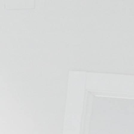
📍 Bravo Murillo
📍 Getafe
TIENDA
🛍️ Tienda Bonos
🛍️ Tienda Productos Fisioterapia
🎁 Tarjetas Regalo
🛒 Carrito
❤️ Ofertas
CONTACTO
☎️ 91 005 23 63
📧 Contacta