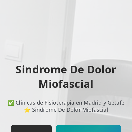
TRATAMIENTOS
✅ Punción Seca
✅ Ondas de Choque
✅ EPTE - EPI
ESTÉTICA
Sindrome De Dolor
✨ Fisioestética
Miofascial
✨ Radiofrecuencia INDIBA
✨ Drenaje Linfático Manual
✅ Clínicas de Fisioterapia en Madrid y Getafe
✨ Presoterapia
⭐ Sindrome De Dolor Miofascial
✨ Cicatrices y Estrías