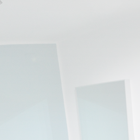
💆‍♀️ Tratamientos
😓 Síntomas
📅 Pedir Cita
📰 Blog
🏢 Empresas
UBICACIONES
🔍 Buscador Clínicas
📍 Barrio del Pilar
📍 Chamberí - Centro
📍 Barrio Salamanca
📍 Carabanchel - Usera