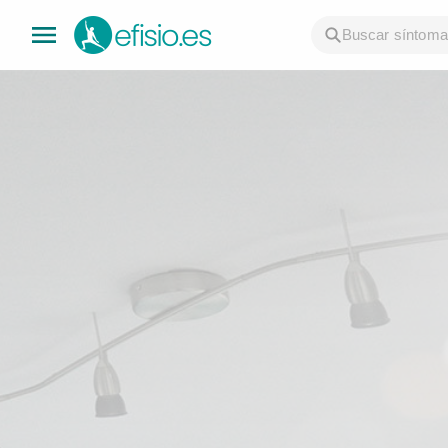
👤 Mi Cuenta
☕ Acerca
🤔 Preguntas Frecuentes
🔍 Buscador
🇬🇧 English
GENERAL
👩‍⚕️ Fisioterapeutas
🔍 Especialidades