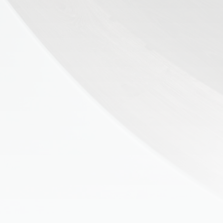
👶 Fisioterapia Pediátrica
TRATAMIENTOS
✅ Punción Seca
✅ Ondas de Choque
✅ EPTE - EPI
ESTÉTICA
✨ Fisioestética
✨ Radiofrecuencia INDIBA
✨ Drenaje Linfático Manual
✨ Presoterapia
✨ Cicatrices y Estrías