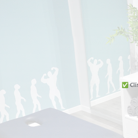
📍 Bravo Murillo
📍 Getafe
TIENDA
🛍️ Tienda Bonos
🛍️ Tienda Productos Fisioterapia
🎁 Tarjetas Regalo
✅ Clí
🛒 Carrito
❤️ Ofertas
CONTACTO
☎️ 91 005 23 63
📧 Contacta