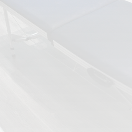
ESPECIALIDADES
🩻 Fisioterapia Traumatológica
😧 Fisioterapia ATM
🦴 Osteopatía
🫶 Suelo Pélvico
💆 Masajes Madrid
🏅 Fisioterapia Deportiva
🧠 Fisioterapia Neurológica
🧍 Fisioterapia Vestibular
🫁 Fisioterapia Respiratoria