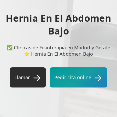
ESPECIALIDADES
Hernia En El Abdomen
🩻 Fisioterapia Traumatológica
Bajo
😧 Fisioterapia ATM
🦴 Osteopatía
✅ Clínicas de Fisioterapia en Madrid y Getafe
🫶 Suelo Pélvico
⭐ Hernia En El Abdomen Bajo
💆 Masajes Madrid
🏅 Fisioterapia Deportiva
Llamar
Pedir cita online
🧠 Fisioterapia Neurológica
🧍 Fisioterapia Vestibular
🫁 Fisioterapia Respiratoria
👶 Fisioterapia Pediátrica