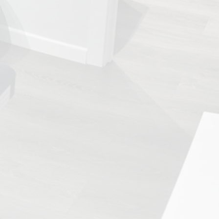
TRATAMIENTOS
✅ Punción Seca
✅ Ondas de Choque
✅ EPTE - EPI
ESTÉTICA
✨ Fisioestética
✨ Radiofrecuencia INDIBA
✨ Drenaje Linfático Manual
✨ Presoterapia
✨ Cicatrices y Estrías