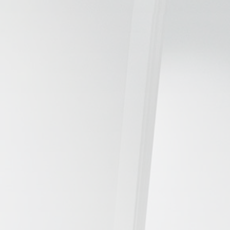
📍 Bravo Murillo
📍 Getafe
TIENDA
🛍️ Tienda Bonos
🛍️ Tienda Productos Fisioterapia
🎁 Tarjetas Regalo
🛒 Carrito
❤️ Ofertas
CONTACTO
☎️ 91 005 23 63
📧 Contacta