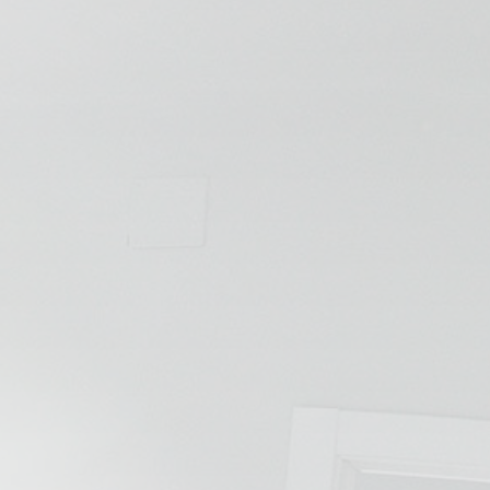
💆‍♀️ Tratamientos
😓 Síntomas
📅 Pedir Cita
📰 Blog
🏢 Empresas
UBICACIONES
🔍 Buscador Clínicas
📍 Barrio del Pilar
📍 Chamberí - Centro
📍 Barrio Salamanca
📍 Carabanchel - Usera