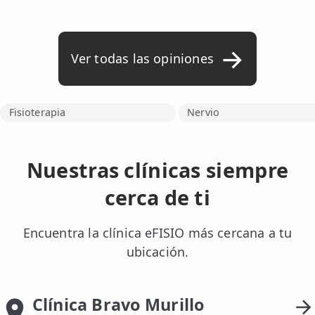
una gran mejoría reduciendose los
síntomas muchísimo y en la segunda
ya espero superarlo y empezar en una
Ver todas las opiniones
semana con precaución volver a
montar en bici. Gran profesional
Belén,a la que agradezco muchísimo
Fisioterapia
Nervio
su buen hacer.
Nuestras clínicas siempre
cerca de ti
Encuentra la clínica eFISIO más cercana a tu
ubicación.
Clínica Bravo Murillo