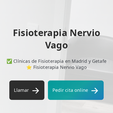
ESPECIALIDADES
🩻 Fisioterapia Traumatológica
😧 Fisioterapia ATM
Fisioterapia Nervio
🦴 Osteopatía
Vago
🫶 Suelo Pélvico
💆 Masajes Madrid
✅ Clínicas de Fisioterapia en Madrid y Getafe
⭐ Fisioterapia Nervio Vago
🏅 Fisioterapia Deportiva
🧠 Fisioterapia Neurológica
Llamar
Pedir cita online
🧍 Fisioterapia Vestibular
🫁 Fisioterapia Respiratoria
👶 Fisioterapia Pediátrica