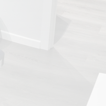
TRATAMIENTOS
✅ Punción Seca
✅ Ondas de Choque
✅ EPTE - EPI
ESTÉTICA
✨ Fisioestética
✨ Radiofrecuencia INDIBA
✨ Drenaje Linfático Manual
✨ Presoterapia
✨ Cicatrices y Estrías