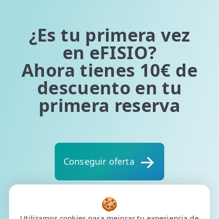
¿Es tu primera vez
en eFISIO?
Ahora tienes 10€ de
descuento en tu
primera reserva
Conseguir oferta
🍪
Exclusivo para tienda online. Un único cupón por paciente.
Válido para la primera cita del paciente. No compatible
Utilizamos cookies para mejorar tu experiencia de