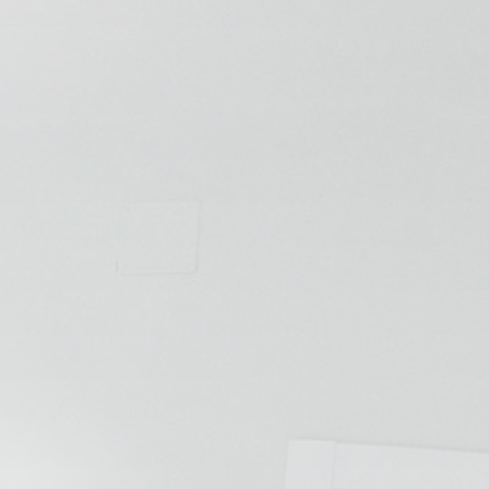
💆‍♀️ Tratamientos
😓 Síntomas
📅 Pedir Cita
📰 Blog
🏢 Empresas
UBICACIONES
🔍 Buscador Clínicas
📍 Barrio del Pilar
📍 Chamberí - Centro
📍 Barrio Salamanca
📍 Carabanchel - Usera