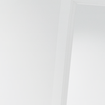
📍 Bravo Murillo
📍 Getafe
TIENDA
🛍️ Tienda Bonos
🛍️ Tienda Productos Fisioterapia
🎁 Tarjetas Regalo
🛒 Carrito
❤️ Ofertas
CONTACTO
☎️ 91 005 23 63
📧 Contacta