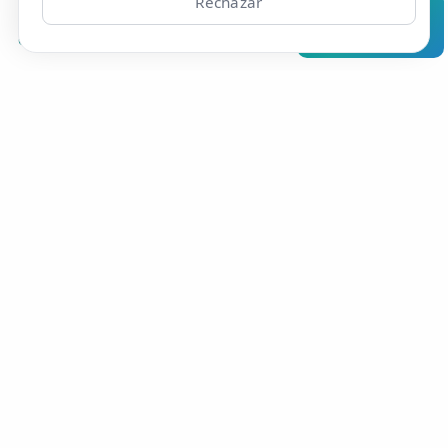
Analiza en Perplexity
Rechazar
Clínicas
Bonos
Mi Área
Contacto
Pide cita
Resúmelo en Google AI
Efisio Online S.L.
C/Portalegre, 77, bj dr
28025 Madrid
Contacto
📞 910 05 23 63
Whatsapp
✉️ Contacto
📅 Pedir cita
🤖 Cita con asistente