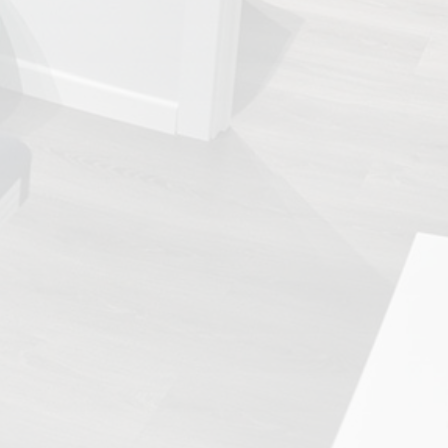
TRATAMIENTOS
✅ Punción Seca
✅ Ondas de Choque
✅ EPTE - EPI
ESTÉTICA
✨ Fisioestética
✨ Radiofrecuencia INDIBA
✨ Drenaje Linfático Manual
✨ Presoterapia
✨ Cicatrices y Estrías