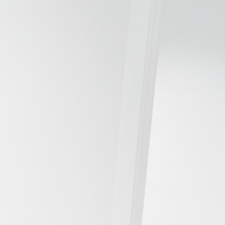
📍 Bravo Murillo
📍 Getafe
TIENDA
🛍️ Tienda Bonos
🛍️ Tienda Productos Fisioterapia
🎁 Tarjetas Regalo
🛒 Carrito
❤️ Ofertas
CONTACTO
☎️ 91 005 23 63
📧 Contacta