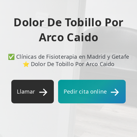
ESPECIALIDADES
Dolor De Tobillo Por
🩻 Fisioterapia Traumatológica
Arco Caido
😧 Fisioterapia ATM
🦴 Osteopatía
✅ Clínicas de Fisioterapia en Madrid y Getafe
🫶 Suelo Pélvico
⭐ Dolor De Tobillo Por Arco Caido
💆 Masajes Madrid
🏅 Fisioterapia Deportiva
Llamar
Pedir cita online
🧠 Fisioterapia Neurológica
🧍 Fisioterapia Vestibular
🫁 Fisioterapia Respiratoria
👶 Fisioterapia Pediátrica