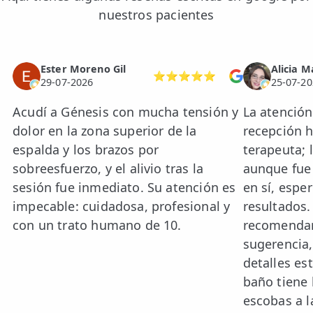
nuestros pacientes
Ester Moreno Gil
Alicia M
⭐⭐⭐⭐⭐
29-07-2026
25-07-20
Acudí a Génesis con mucha tensión y
La atenció
dolor en la zona superior de la
recepción h
espalda y los brazos por
terapeuta; 
sobreesfuerzo, y el alivio tras la
aunque fue 
sesión fue inmediato. Su atención es
en sí, espe
impecable: cuidadosa, profesional y
resultados
con un trato humano de 10.
recomendar
sugerencia,
detalles est
baño tiene 
escobas a l