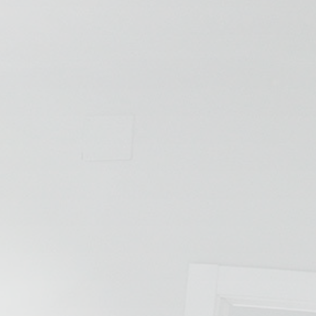
💆‍♀️ Tratamientos
😓 Síntomas
📅 Pedir Cita
📰 Blog
🏢 Empresas
UBICACIONES
🔍 Buscador Clínicas
📍 Barrio del Pilar
📍 Chamberí - Centro
📍 Barrio Salamanca
📍 Carabanchel - Usera