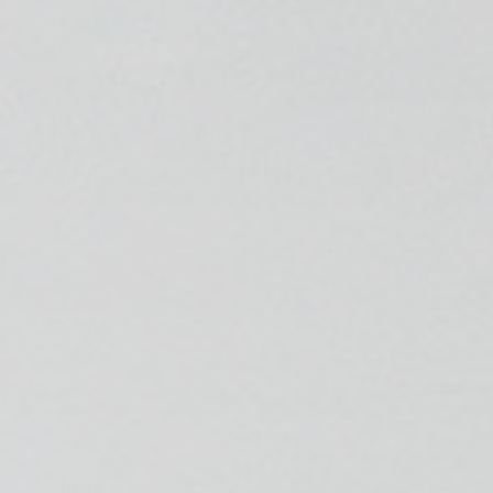
💆‍♀️ Tratamientos
😓 Síntomas
📅 Pedir Cita
📰 Blog
🏢 Empresas
UBICACIONES
🔍 Buscador Clínicas
📍 Barrio del Pilar
📍 Chamberí - Centro
📍 Barrio Salamanca
📍 Carabanchel - Usera