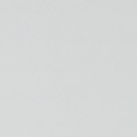
ESPECIALIDADES
🩻 Fisioterapia Traumatológica
😧 Fisioterapia ATM
🦴 Osteopatía
🫶 Suelo Pélvico
💆 Masajes Madrid
🏅 Fisioterapia Deportiva
🧠 Fisioterapia Neurológica
🧍 Fisioterapia Vestibular
🫁 Fisioterapia Respiratoria
👶 Fisioterapia Pediátrica