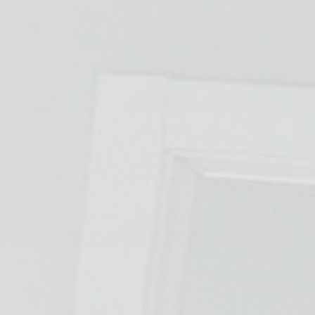
TRATAMIENTOS
✅ Punción Seca
✅ Ondas de Choque
✅ EPTE - EPI
ESTÉTICA
✨ Fisioestética
✨ Radiofrecuencia INDIBA
✨ Drenaje Linfático Manual
✨ Presoterapia
✨ Cicatrices y Estrías