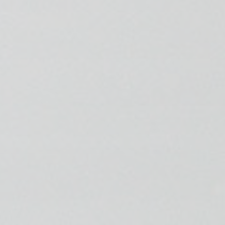
📍 Bravo Murillo
📍 Getafe
TIENDA
🛍️ Tienda Bonos
🛍️ Tienda Productos Fisioterapia
🎁 Tarjetas Regalo
🛒 Carrito
❤️ Ofertas
CONTACTO
☎️ 91 005 23 63
📧 Contacta