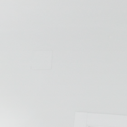
💆‍♀️ Tratamientos
😓 Síntomas
📅 Pedir Cita
📰 Blog
🏢 Empresas
UBICACIONES
🔍 Buscador Clínicas
📍 Barrio del Pilar
📍 Chamberí - Centro
📍 Barrio Salamanca
📍 Carabanchel - Usera