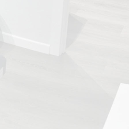
TRATAMIENTOS
✅ Punción Seca
✅ Ondas de Choque
✅ EPTE - EPI
ESTÉTICA
✨ Fisioestética
✨ Radiofrecuencia INDIBA
✨ Drenaje Linfático Manual
✨ Presoterapia
✨ Cicatrices y Estrías