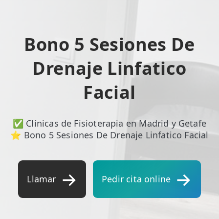
ESPECIALIDADES
🩻 Fisioterapia Traumatológica
Bono 5 Sesiones De
😧 Fisioterapia ATM
Drenaje Linfatico
🦴 Osteopatía
Facial
🫶 Suelo Pélvico
💆 Masajes Madrid
✅ Clínicas de Fisioterapia en Madrid y Getafe
⭐ Bono 5 Sesiones De Drenaje Linfatico Facial
🏅 Fisioterapia Deportiva
🧠 Fisioterapia Neurológica
🧍 Fisioterapia Vestibular
Llamar
Pedir cita online
🫁 Fisioterapia Respiratoria
👶 Fisioterapia Pediátrica