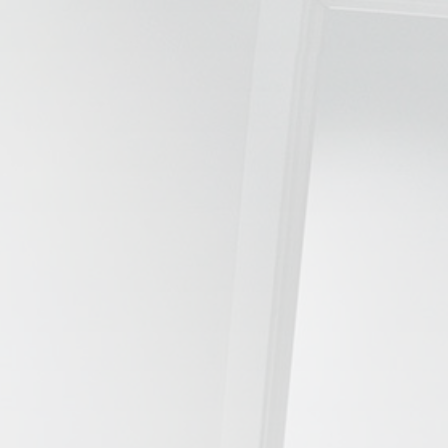
📍 Bravo Murillo
📍 Getafe
TIENDA
🛍️ Tienda Bonos
🛍️ Tienda Productos Fisioterapia
🎁 Tarjetas Regalo
🛒 Carrito
❤️ Ofertas
CONTACTO
☎️ 91 005 23 63
📧 Contacta