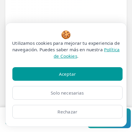
🍪
Utilizamos cookies para mejorar tu experiencia de
navegación. Puedes saber más en nuestra
Política
Tratamiento de
de Cookies
.
Fisioterapia para
Aceptar
Pubalgia Deportiva en
Madrid
Solo necesarias
¿Sientes un dolor persistente en la ingle, el
Rechazar
pubis o la parte baja del abdomen que te
Pedir cita
Consultar
impide correr, chutar o incluso moverte
Clínicas
Bonos
Mi Área
Contacto
Pide cita
con normalidad?