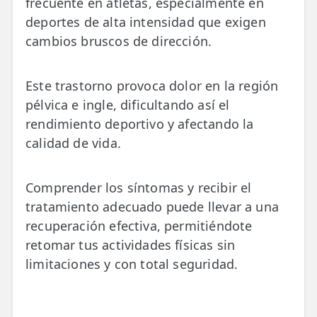
frecuente en atletas, especialmente en
💆‍♀️ Tratamientos
deportes de alta intensidad que exigen
cambios bruscos de dirección.
😓 Síntomas
📅 Pedir Cita
Este trastorno provoca dolor en la región
📰 Blog
pélvica e ingle, dificultando así el
rendimiento deportivo y afectando la
🏢 Empresas
calidad de vida.
UBICACIONES
🔍 Buscador Clínicas
Comprender los síntomas y recibir el
tratamiento adecuado puede llevar a una
📍 Barrio del Pilar
recuperación efectiva, permitiéndote
retomar tus actividades físicas sin
📍 Chamberí - Centro
limitaciones y con total seguridad.
📍 Barrio Salamanca
📍 Carabanchel - Usera