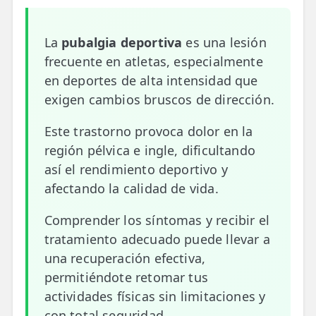
📍 Bravo Murillo
La
pubalgia deportiva
es una lesión
📍 Getafe
frecuente en atletas, especialmente
en deportes de alta intensidad que
TIENDA
exigen cambios bruscos de dirección.
🛍️ Tienda Bonos
Este trastorno provoca dolor en la
🛍️ Tienda Productos Fisioterapia
región pélvica e ingle, dificultando
🎁 Tarjetas Regalo
así el rendimiento deportivo y
afectando la calidad de vida.
🛒 Carrito
Comprender los síntomas y recibir el
❤️ Ofertas
tratamiento adecuado puede llevar a
una recuperación efectiva,
CONTACTO
permitiéndote retomar tus
☎️ 91 005 23 63
actividades físicas sin limitaciones y
📧 Contacta
con total seguridad.