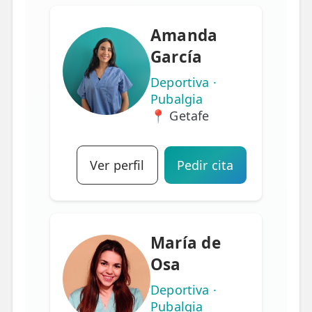
Amanda
García
Deportiva ·
Pubalgia
📍 Getafe
Ver perfil
Pedir cita
María de
Osa
Deportiva ·
Pubalgia