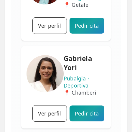
📍 Getafe
Ver perfil
Pedir cita
Gabriela
Yori
Pubalgia ·
Deportiva
📍 Chamberí
Ver perfil
Pedir cita