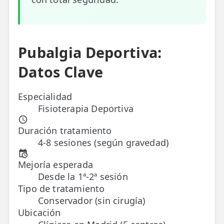
ESPECIALIDADES
🩻 Fisioterapia Traumatológica
Pubalgia Deportiva:
😧 Fisioterapia ATM
Datos Clave
🦴 Osteopatía
🫶 Suelo Pélvico
Especialidad
Fisioterapia Deportiva
💆 Masajes Madrid
Duración tratamiento
🏅 Fisioterapia Deportiva
4-8 sesiones (según gravedad)
🧠 Fisioterapia Neurológica
Mejoría esperada
Desde la 1ª-2ª sesión
🧍 Fisioterapia Vestibular
Tipo de tratamiento
Conservador (sin cirugía)
🫁 Fisioterapia Respiratoria
Ubicación
👶 Fisioterapia Pediátrica