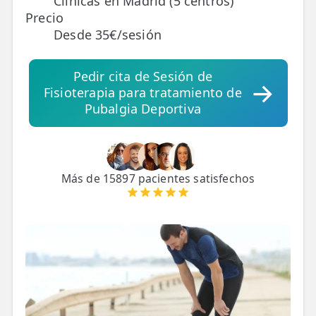
Clínicas en Madrid (5 centros)
Precio
Desde 35€/sesión
TRATAMIENTOS
✅ Punción Seca
Pedir cita de Sesión de
✅ Ondas de Choque
Fisioterapia para tratamiento de
Pubalgia Deportiva
✅ EPTE - EPI
ESTÉTICA
✨ Fisioestética
Más de 15897 pacientes satisfechos
✨ Radiofrecuencia INDIBA
✨ Drenaje Linfático Manual
✨ Presoterapia
✨ Cicatrices y Estrías