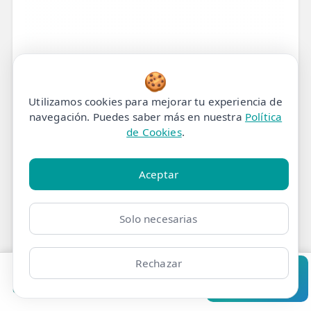
🍪
Utilizamos cookies para mejorar tu experiencia de
navegación. Puedes saber más en nuestra
Política
de Cookies
.
Aceptar
Solo necesarias
Rechazar
¿Sientes tus Piernas
Pedir cita
Consultar
Clínicas
Bonos
Mi Área
Contacto
Pide cita
Cansadas y Pesadas?