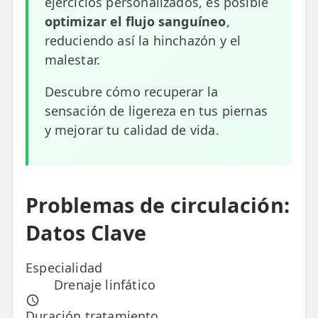
ejercicios personalizados, es posible
optimizar el flujo sanguíneo
,
ESPECIALIDADES
reduciendo así la hinchazón y el
🩻 Fisioterapia Traumatológica
malestar.
😧 Fisioterapia ATM
Descubre cómo recuperar la
🦴 Osteopatía
sensación de ligereza en tus piernas
y mejorar tu calidad de vida.
🫶 Suelo Pélvico
💆 Masajes Madrid
🏅 Fisioterapia Deportiva
Problemas de circulación:
🧠 Fisioterapia Neurológica
Datos Clave
🧍 Fisioterapia Vestibular
Especialidad
Drenaje linfático
🫁 Fisioterapia Respiratoria
👶 Fisioterapia Pediátrica
Duración tratamiento