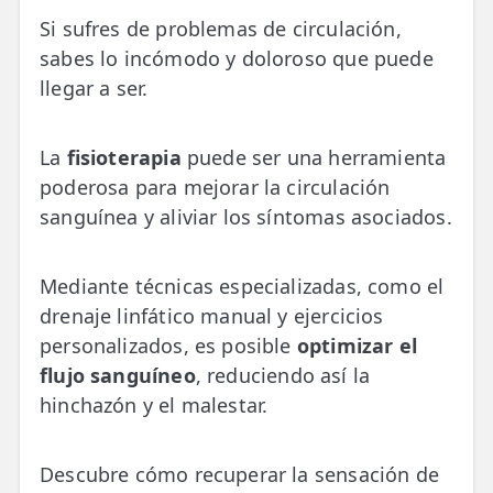
💆‍♀️ Tratamientos
Si sufres de problemas de circulación,
sabes lo incómodo y doloroso que puede
😓 Síntomas
llegar a ser.
📅 Pedir Cita
📰 Blog
La
fisioterapia
puede ser una herramienta
poderosa para mejorar la circulación
🏢 Empresas
sanguínea y aliviar los síntomas asociados.
UBICACIONES
Mediante técnicas especializadas, como el
🔍 Buscador Clínicas
drenaje linfático manual y ejercicios
📍 Barrio del Pilar
personalizados, es posible
optimizar el
flujo sanguíneo
, reduciendo así la
📍 Chamberí - Centro
hinchazón y el malestar.
📍 Barrio Salamanca
Descubre cómo recuperar la sensación de
📍 Carabanchel - Usera