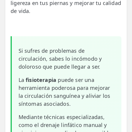
ligereza en tus piernas y mejorar tu calidad
📍 Bravo Murillo
de vida.
📍 Getafe
TIENDA
🛍️ Tienda Bonos
Si sufres de problemas de
🛍️ Tienda Productos Fisioterapia
circulación, sabes lo incómodo y
doloroso que puede llegar a ser.
🎁 Tarjetas Regalo
La
fisioterapia
puede ser una
🛒 Carrito
herramienta poderosa para mejorar
❤️ Ofertas
la circulación sanguínea y aliviar los
síntomas asociados.
CONTACTO
☎️ 91 005 23 63
Mediante técnicas especializadas,
como el drenaje linfático manual y
📧 Contacta