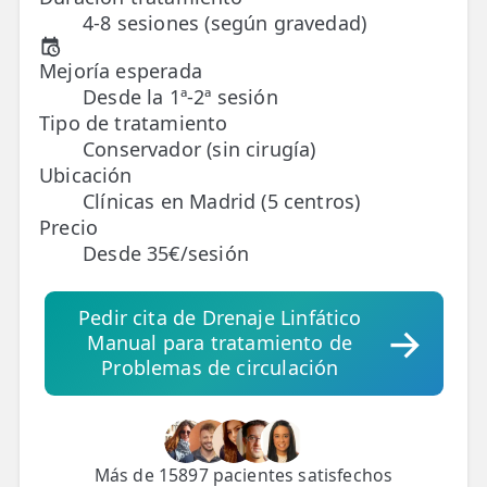
4-8 sesiones (según gravedad)
TRATAMIENTOS
Mejoría esperada
✅ Punción Seca
Desde la 1ª-2ª sesión
Tipo de tratamiento
✅ Ondas de Choque
Conservador (sin cirugía)
✅ EPTE - EPI
Ubicación
Clínicas en Madrid (5 centros)
Precio
ESTÉTICA
Desde 35€/sesión
✨ Fisioestética
✨ Radiofrecuencia INDIBA
Pedir cita de Drenaje Linfático
Manual para tratamiento de
✨ Drenaje Linfático Manual
Problemas de circulación
✨ Presoterapia
✨ Cicatrices y Estrías
Más de 15897 pacientes satisfechos