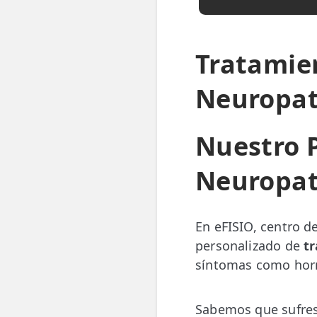
LESIONES
FRECUENTES
Rotura Fibrilar
Tratamien
Dolor de Cabeza
Neuropat
Trocanteritis
Hernia Discal
Nuestro P
Fascitis Plantar
Neuropat
Lumbalgia
Ciática
En eFISIO, centro d
Bursitis de Hombro
personalizado de
tr
síntomas como horm
Síndrome Piramidal
Tendinitis de Aquiles
Sabemos que sufres 