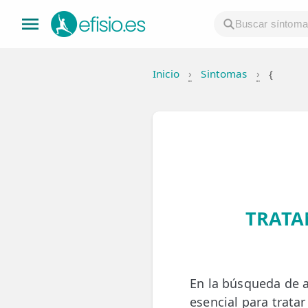
Inicio
›
Sintomas
›
{
👤 Mi Cuenta
☕ Acerca
🤔 Preguntas Frecuentes
🔍 Buscador
🇬🇧 English
TRATA
GENERAL
👩‍⚕️ Fisioterapeutas
En la búsqueda de a
🔍 Especialidades
esencial para trata