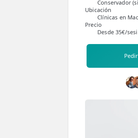
Conservador (si
Ubicación
ESPECIALIDADES
Clínicas en Mad
🩻 Fisioterapia Traumatológica
Precio
Desde 35€/ses
😧 Fisioterapia ATM
🦴 Osteopatía
Pedir
🫶 Suelo Pélvico
💆 Masajes Madrid
🏅 Fisioterapia Deportiva
🧠 Fisioterapia Neurológica
🧍 Fisioterapia Vestibular
🫁 Fisioterapia Respiratoria