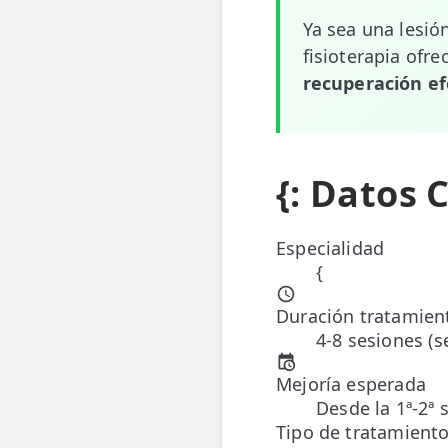
Ya sea una lesión
📍 Bravo Murillo
fisioterapia ofr
📍 Getafe
recuperación ef
TIENDA
🛍️ Tienda Bonos
{: Datos 
🛍️ Tienda Productos Fisioterapia
🎁 Tarjetas Regalo
Especialidad
{
🛒 Carrito
Duración tratamien
❤️ Ofertas
4-8 sesiones (
CONTACTO
Mejoría esperada
☎️ 91 005 23 63
Desde la 1ª-2ª 
Tipo de tratamient
📧 Contacta