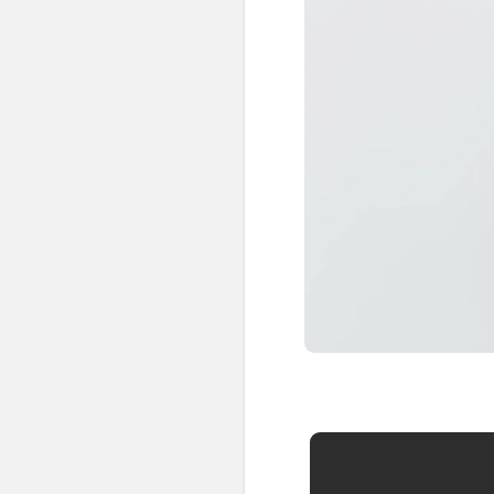
👶 Fisioterapia Pediátrica
TRATAMIENTOS
✅ Punción Seca
✅ Ondas de Choque
✅ EPTE - EPI
ESTÉTICA
✨ Fisioestética
✨ Radiofrecuencia INDIBA
✨ Drenaje Linfático Manual
✨ Presoterapia
✨ Cicatrices y Estrías