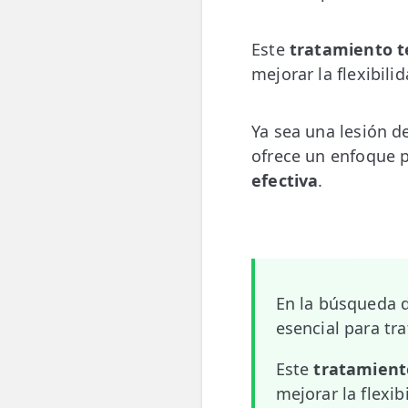
💆‍♀️ Tratamientos
Este
tratamiento t
😓 Síntomas
mejorar la flexibili
📅 Pedir Cita
Ya sea una lesión de
📰 Blog
ofrece un enfoque 
🏢 Empresas
efectiva
.
UBICACIONES
🔍 Buscador Clínicas
📍 Barrio del Pilar
En la búsqueda d
📍 Chamberí - Centro
esencial para tr
📍 Barrio Salamanca
Este
tratamient
mejorar la flexib
📍 Carabanchel - Usera