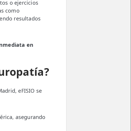
os o ejercicios
sas como
iendo resultados
 inmediata en
uropatía?
adrid, eFISIO se
férica, asegurando