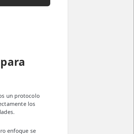
 para
s un protocolo
ectamente los
dades.
tro enfoque se