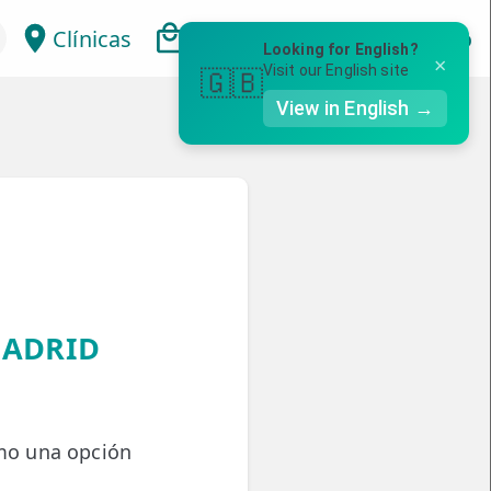
Clínicas
Bonos
Mi Área
Con
Looking for English?
×
Visit our English site
🇬🇧
View in English →
MADRID
mo una opción