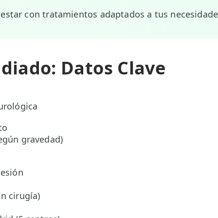
estar con tratamientos adaptados a tus necesidades
adiado: Datos Clave
urológica
to
según gravedad)
sesión
o
n cirugía)