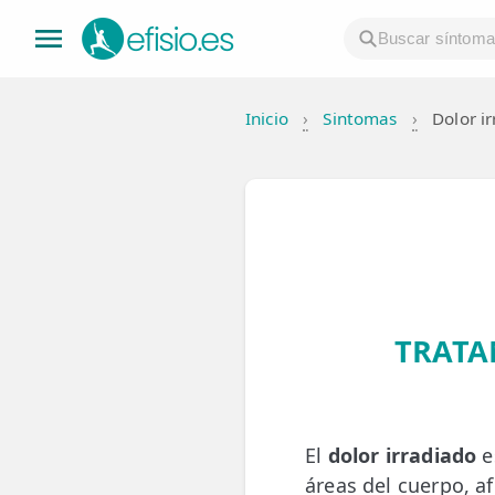
Inicio
›
Sintomas
›
Dolor i
👤 Mi Cuenta
☕ Acerca
🤔 Preguntas Frecuentes
🔍 Buscador
🇬🇧 English
TRATA
GENERAL
👩‍⚕️ Fisioterapeutas
El
dolor irradiado
e
🔍 Especialidades
áreas del cuerpo, a