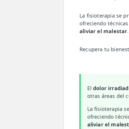
💆‍♀️ Tratamientos
La fisioterapia se 
😓 Síntomas
ofreciendo técnica
aliviar el malestar
.
📅 Pedir Cita
📰 Blog
Recupera tu bienest
🏢 Empresas
UBICACIONES
🔍 Buscador Clínicas
El
dolor irradia
📍 Barrio del Pilar
otras áreas del 
📍 Chamberí - Centro
La fisioterapia 
📍 Barrio Salamanca
ofreciendo técni
aliviar el males
📍 Carabanchel - Usera