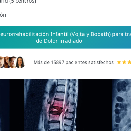
rid (5 centros)
ión
Neurorrehabilitación Infantil (Vojta y Bobath) para t
de Dolor irradiado
Más de 15897 pacientes satisfechos