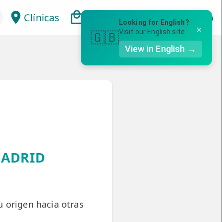
Clínicas
Bonos
Mi Área
Con
Looking for English?
×
Visit our English site
🇬🇧
View in English →
MADRID
 origen hacia otras