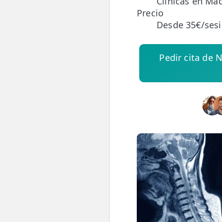
Clínicas en Mad
Precio
ESPECIALIDADES
Desde 35€/ses
🩻 Fisioterapia Traumatológica
Pedir cita de 
😧 Fisioterapia ATM
🦴 Osteopatía
🫶 Suelo Pélvico
💆 Masajes Madrid
🏅 Fisioterapia Deportiva
🧠 Fisioterapia Neurológica
🧍 Fisioterapia Vestibular
🫁 Fisioterapia Respiratoria