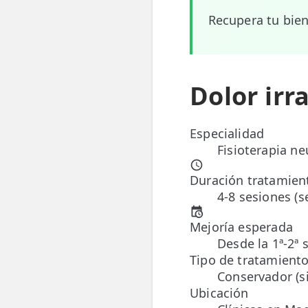
Recupera tu bien
📍 Bravo Murillo
📍 Getafe
Dolor irr
TIENDA
🛍️ Tienda Bonos
Especialidad
🛍️ Tienda Productos Fisioterapia
Fisioterapia ne
🎁 Tarjetas Regalo
Duración tratamien
🛒 Carrito
4-8 sesiones (
❤️ Ofertas
Mejoría esperada
Desde la 1ª-2ª 
CONTACTO
Tipo de tratamient
Conservador (si
☎️ 91 005 23 63
Ubicación
📧 Contacta