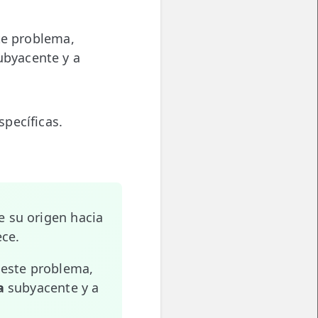
te problema,
byacente y a
pecíficas.
 su origen hacia
ece.
 este problema,
a
subyacente y a