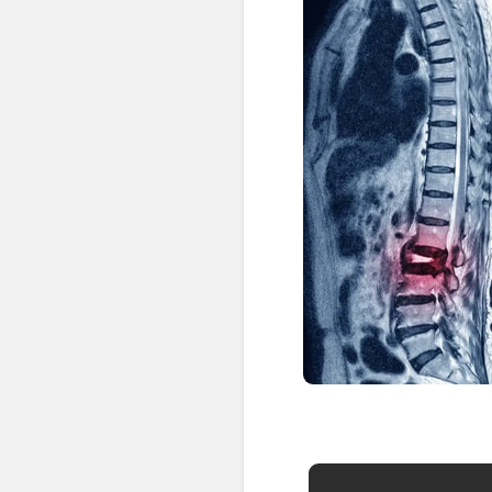
👶 Fisioterapia Pediátrica
TRATAMIENTOS
✅ Punción Seca
✅ Ondas de Choque
✅ EPTE - EPI
ESTÉTICA
✨ Fisioestética
✨ Radiofrecuencia INDIBA
✨ Drenaje Linfático Manual
✨ Presoterapia
✨ Cicatrices y Estrías