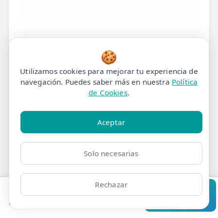
🍪
Utilizamos cookies para mejorar tu experiencia de
navegación. Puedes saber más en nuestra
Política
de Cookies
.
Aceptar
Solo necesarias
Rechazar
Tratamiento de
Pedir cita
Consultar
Clínicas
Bonos
Mi Área
Contacto
Pide cita
Fisioterapia para Dolor