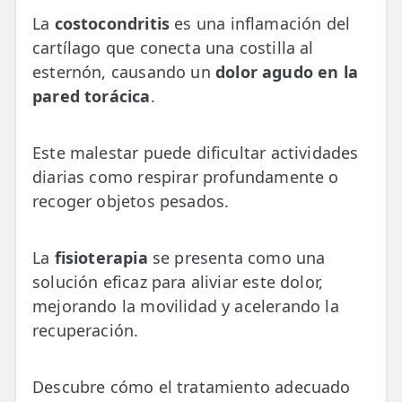
💆‍♀️ Tratamientos
La
costocondritis
es una inflamación del
cartílago que conecta una costilla al
😓 Síntomas
esternón, causando un
dolor agudo en la
📅 Pedir Cita
pared torácica
.
📰 Blog
Este malestar puede dificultar actividades
🏢 Empresas
diarias como respirar profundamente o
recoger objetos pesados.
UBICACIONES
🔍 Buscador Clínicas
La
fisioterapia
se presenta como una
📍 Barrio del Pilar
solución eficaz para aliviar este dolor,
mejorando la movilidad y acelerando la
📍 Chamberí - Centro
recuperación.
📍 Barrio Salamanca
Descubre cómo el tratamiento adecuado
📍 Carabanchel - Usera