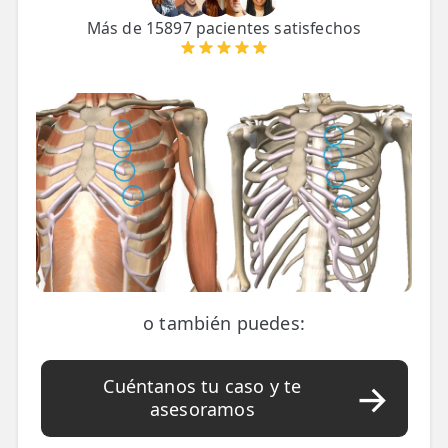
LESIONES
Más de 15897 pacientes satisfechos
FRECUENTES
Rotura Fibrilar
Dolor de Cabeza
Trocanteritis
Hernia Discal
Fascitis Plantar
Lumbalgia
Ciática
o también puedes:
Bursitis de Hombro
Síndrome Piramidal
Cuéntanos tu caso y te
asesoramos
Tendinitis de Aquiles