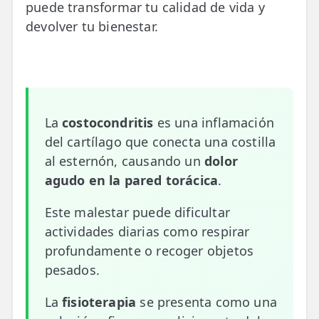
puede transformar tu calidad de vida y
📍 Bravo Murillo
devolver tu bienestar.
📍 Getafe
TIENDA
🛍️ Tienda Bonos
La
costocondritis
es una inflamación
🛍️ Tienda Productos Fisioterapia
del cartílago que conecta una costilla
al esternón, causando un
dolor
🎁 Tarjetas Regalo
agudo en la pared torácica
.
🛒 Carrito
Este malestar puede dificultar
❤️ Ofertas
actividades diarias como respirar
profundamente o recoger objetos
CONTACTO
pesados.
☎️ 91 005 23 63
La
fisioterapia
se presenta como una
📧 Contacta