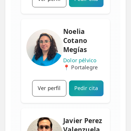
Noelia
Cotano
Megías
Dolor pélvico
📍 Portalegre
Ver perfil
Pedir cita
Javier Perez
Valenzuela