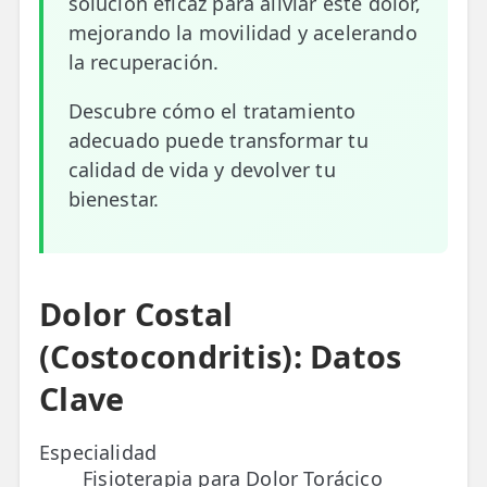
solución eficaz para aliviar este dolor,
mejorando la movilidad y acelerando
ESPECIALIDADES
la recuperación.
🩻 Fisioterapia Traumatológica
Descubre cómo el tratamiento
😧 Fisioterapia ATM
adecuado puede transformar tu
🦴 Osteopatía
calidad de vida y devolver tu
bienestar.
🫶 Suelo Pélvico
💆 Masajes Madrid
🏅 Fisioterapia Deportiva
Dolor Costal
🧠 Fisioterapia Neurológica
(Costocondritis): Datos
Clave
🧍 Fisioterapia Vestibular
🫁 Fisioterapia Respiratoria
Especialidad
Fisioterapia para Dolor Torácico
👶 Fisioterapia Pediátrica