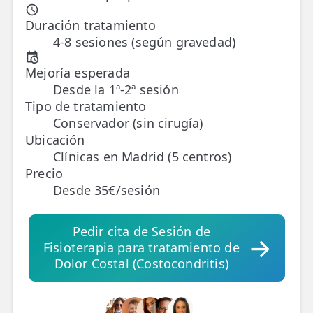
Duración tratamiento
TRATAMIENTOS
4-8 sesiones (según gravedad)
✅ Punción Seca
Mejoría esperada
✅ Ondas de Choque
Desde la 1ª-2ª sesión
Tipo de tratamiento
✅ EPTE - EPI
Conservador (sin cirugía)
Ubicación
ESTÉTICA
Clínicas en Madrid (5 centros)
✨ Fisioestética
Precio
Desde 35€/sesión
✨ Radiofrecuencia INDIBA
✨ Drenaje Linfático Manual
Pedir cita de Sesión de
Fisioterapia para tratamiento de
✨ Presoterapia
Dolor Costal (Costocondritis)
✨ Cicatrices y Estrías