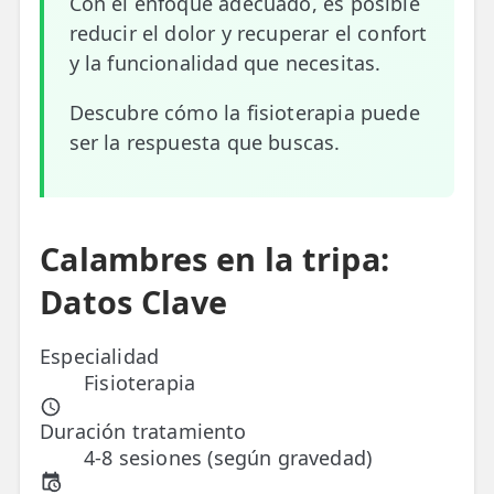
Con el enfoque adecuado, es posible
reducir el dolor y recuperar el confort
ESPECIALIDADES
y la funcionalidad que necesitas.
🩻 Fisioterapia Traumatológica
Descubre cómo la fisioterapia puede
😧 Fisioterapia ATM
ser la respuesta que buscas.
🦴 Osteopatía
🫶 Suelo Pélvico
Calambres en la tripa:
💆 Masajes Madrid
Datos Clave
🏅 Fisioterapia Deportiva
🧠 Fisioterapia Neurológica
Especialidad
Fisioterapia
🧍 Fisioterapia Vestibular
Duración tratamiento
🫁 Fisioterapia Respiratoria
4-8 sesiones (según gravedad)
👶 Fisioterapia Pediátrica