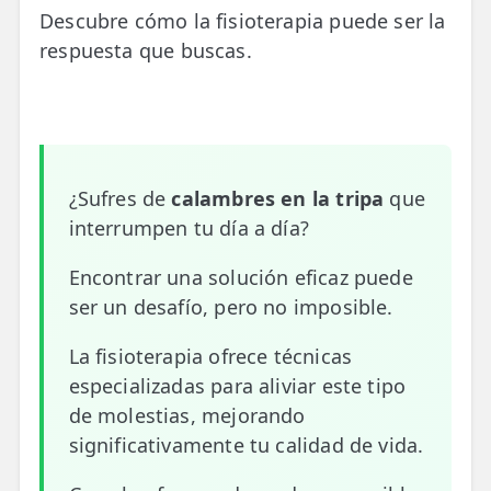
Descubre cómo la fisioterapia puede ser la
📍 Bravo Murillo
respuesta que buscas.
📍 Getafe
TIENDA
🛍️ Tienda Bonos
¿Sufres de
calambres en la tripa
que
🛍️ Tienda Productos Fisioterapia
interrumpen tu día a día?
🎁 Tarjetas Regalo
Encontrar una solución eficaz puede
🛒 Carrito
ser un desafío, pero no imposible.
❤️ Ofertas
La fisioterapia ofrece técnicas
especializadas para aliviar este tipo
CONTACTO
de molestias, mejorando
☎️ 91 005 23 63
significativamente tu calidad de vida.
📧 Contacta