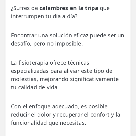
💆‍♀️ Tratamientos
¿Sufres de
calambres en la tripa
que
interrumpen tu día a día?
😓 Síntomas
📅 Pedir Cita
Encontrar una solución eficaz puede ser un
📰 Blog
desafío, pero no imposible.
🏢 Empresas
La fisioterapia ofrece técnicas
especializadas para aliviar este tipo de
UBICACIONES
molestias, mejorando significativamente
🔍 Buscador Clínicas
tu calidad de vida.
📍 Barrio del Pilar
📍 Chamberí - Centro
Con el enfoque adecuado, es posible
reducir el dolor y recuperar el confort y la
📍 Barrio Salamanca
funcionalidad que necesitas.
📍 Carabanchel - Usera