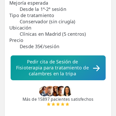
Mejoría esperada
Desde la 1ª-2ª sesión
TRATAMIENTOS
Tipo de tratamiento
✅ Punción Seca
Conservador (sin cirugía)
Ubicación
✅ Ondas de Choque
Clínicas en Madrid (5 centros)
Precio
✅ EPTE - EPI
Desde 35€/sesión
ESTÉTICA
Pedir cita de Sesión de
✨ Fisioestética
Fisioterapia para tratamiento de
✨ Radiofrecuencia INDIBA
calambres en la tripa
✨ Drenaje Linfático Manual
✨ Presoterapia
Más de 15897 pacientes satisfechos
✨ Cicatrices y Estrías