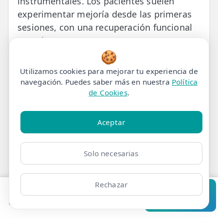
instrumentales. Los pacientes suelen
experimentar mejoría desde las primeras
sesiones, con una recuperación funcional
completa en 4-8 semanas. Nuestros
🍪
fisioterapeutas colegiados aplican
protocolos basados en evidencia científica,
Utilizamos cookies para mejorar tu experiencia de
ofreciendo una alternativa eficaz y no
navegación. Puedes saber más en nuestra
Política
invasiva al tratamiento farmacológico o
de Cookies
.
quirúrgico.
Aceptar
Preguntas
Solo necesarias
frecuentes sobre
Calambres en la tripa
Rechazar
Pedir cita
Consultar
Clínicas
Bonos
Mi Área
Contacto
Pide cita