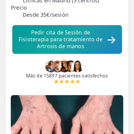
Clínicas en Madrid (5 centros)
Precio
Desde 35€/sesión
TRATAMIENTOS
✅ Punción Seca
Pedir cita de Sesión de
✅ Ondas de Choque
Fisioterapia para tratamiento de
Artrosis de manos
✅ EPTE - EPI
ESTÉTICA
✨ Fisioestética
Más de 15897 pacientes satisfechos
✨ Radiofrecuencia INDIBA
✨ Drenaje Linfático Manual
✨ Presoterapia
✨ Cicatrices y Estrías