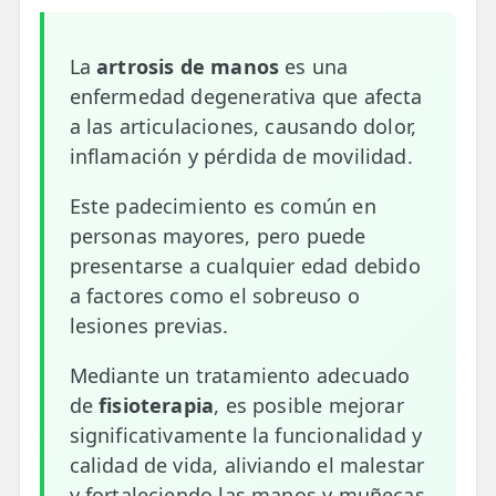
📍 Bravo Murillo
La
artrosis de manos
es una
📍 Getafe
enfermedad degenerativa que afecta
a las articulaciones, causando dolor,
TIENDA
inflamación y pérdida de movilidad.
🛍️ Tienda Bonos
Este padecimiento es común en
🛍️ Tienda Productos Fisioterapia
personas mayores, pero puede
🎁 Tarjetas Regalo
presentarse a cualquier edad debido
a factores como el sobreuso o
🛒 Carrito
lesiones previas.
❤️ Ofertas
Mediante un tratamiento adecuado
de
fisioterapia
, es posible mejorar
CONTACTO
significativamente la funcionalidad y
☎️ 91 005 23 63
calidad de vida, aliviando el malestar
📧 Contacta
y fortaleciendo las manos y muñecas.