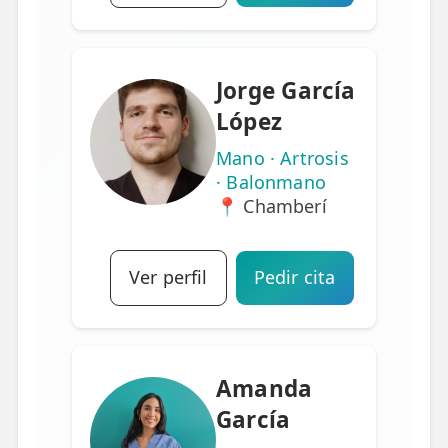
Jorge García
López
Mano · Artrosis
· Balonmano
📍 Chamberí
Ver perfil
Pedir cita
Amanda
García