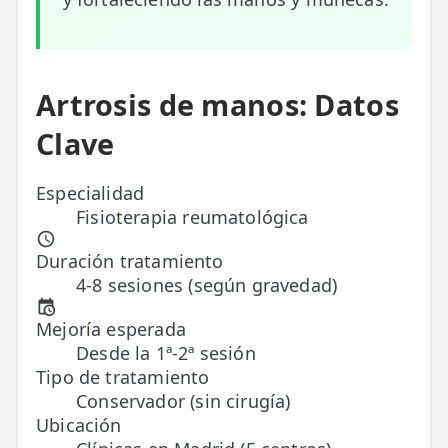
ESPECIALIDADES
🩻 Fisioterapia Traumatológica
Artrosis de manos: Datos
😧 Fisioterapia ATM
Clave
🦴 Osteopatía
🫶 Suelo Pélvico
Especialidad
Fisioterapia reumatológica
💆 Masajes Madrid
Duración tratamiento
🏅 Fisioterapia Deportiva
4-8 sesiones (según gravedad)
🧠 Fisioterapia Neurológica
Mejoría esperada
Desde la 1ª-2ª sesión
🧍 Fisioterapia Vestibular
Tipo de tratamiento
Conservador (sin cirugía)
🫁 Fisioterapia Respiratoria
Ubicación
👶 Fisioterapia Pediátrica