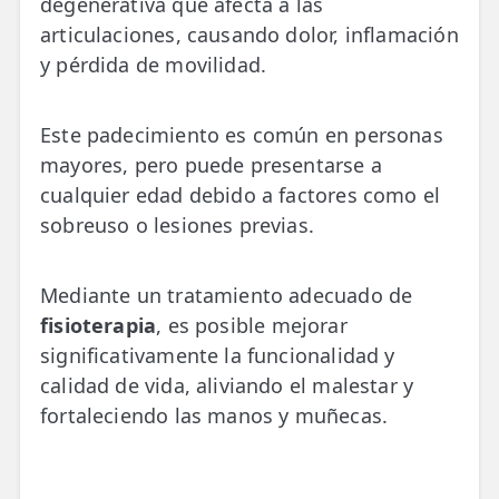
degenerativa que afecta a las
💆‍♀️ Tratamientos
articulaciones, causando dolor, inflamación
y pérdida de movilidad.
😓 Síntomas
📅 Pedir Cita
Este padecimiento es común en personas
📰 Blog
mayores, pero puede presentarse a
cualquier edad debido a factores como el
🏢 Empresas
sobreuso o lesiones previas.
UBICACIONES
🔍 Buscador Clínicas
Mediante un tratamiento adecuado de
fisioterapia
, es posible mejorar
📍 Barrio del Pilar
significativamente la funcionalidad y
calidad de vida, aliviando el malestar y
📍 Chamberí - Centro
fortaleciendo las manos y muñecas.
📍 Barrio Salamanca
📍 Carabanchel - Usera