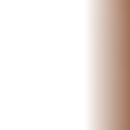
📍 Bravo Murillo
📍 Getafe
TIENDA
🛍️ Tienda Bonos
🛍️ Tienda Productos Fisioterapia
🎁 Tarjetas Regalo
🛒 Carrito
❤️ Ofertas
CONTACTO
☎️ 91 005 23 63
📧 Contacta