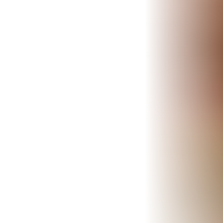
TRATAMIENTOS
✅ Punción Seca
✅ Ondas de Choque
✅ EPTE - EPI
ESTÉTICA
✨ Fisioestética
✨ Radiofrecuencia INDIBA
✨ Drenaje Linfático Manual
✨ Presoterapia
✨ Cicatrices y Estrías