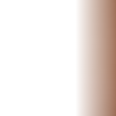
ESPECIALIDADES
🩻 Fisioterapia Traumatológica
😧 Fisioterapia ATM
🦴 Osteopatía
🫶 Suelo Pélvico
💆 Masajes Madrid
🏅 Fisioterapia Deportiva
🧠 Fisioterapia Neurológica
🧍 Fisioterapia Vestibular
🫁 Fisioterapia Respiratoria
👶 Fisioterapia Pediátrica