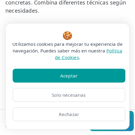
concretas. Combina diferentes técnicas según
necesidades.
🍪
Drenaje Linfático
Utilizamos cookies para mejorar tu experiencia de
navegación. Puedes saber más en nuestra
Política
Estimula el sistema linfático. Reduce la
de Cookies
.
retención de líquidos y mejora la circulación.
Aceptar
Masaje con Ventosas
Solo necesarias
Técnica de cupping que mejora la circulación y
alivia dolores musculares profundos.
Rechazar
Clínicas
Bonos
Mi Área
Contacto
Pide cita