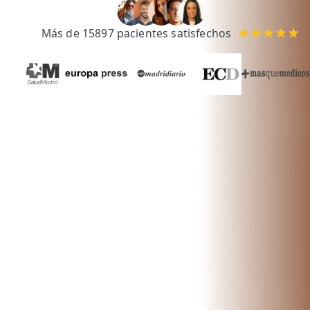
💆‍♀️ Tratamientos
Más de 15897 pacientes satisfechos
😓 Síntomas
📅 Pedir Cita
📰 Blog
🏢 Empresas
UBICACIONES
🔍 Buscador Clínicas
📍 Barrio del Pilar
📍 Chamberí - Centro
📍 Barrio Salamanca
📍 Carabanchel - Usera