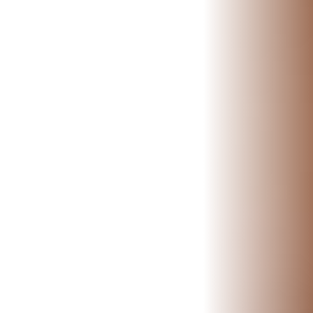
ESPECIALIDADES
🩻 Fisioterapia Traumatológica
😧 Fisioterapia ATM
🦴 Osteopatía
🫶 Suelo Pélvico
💆 Masajes Madrid
🏅 Fisioterapia Deportiva
🧠 Fisioterapia Neurológica
🧍 Fisioterapia Vestibular
🫁 Fisioterapia Respiratoria
👶 Fisioterapia Pediátrica