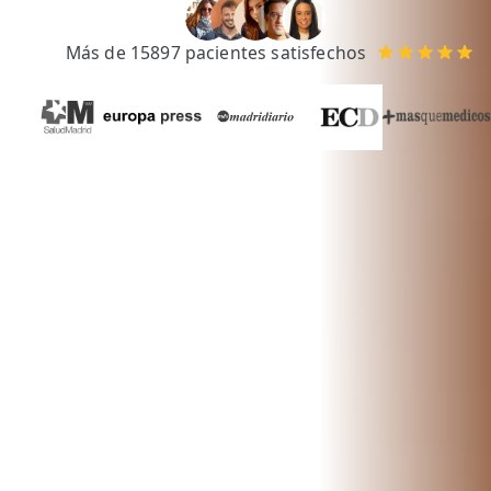
💆‍♀️ Tratamientos
Más de 15897 pacientes satisfechos
😓 Síntomas
📅 Pedir Cita
📰 Blog
🏢 Empresas
UBICACIONES
🔍 Buscador Clínicas
📍 Barrio del Pilar
📍 Chamberí - Centro
📍 Barrio Salamanca
📍 Carabanchel - Usera