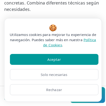
concretas. Combina diferentes técnicas según
necesidades.
🍪
Drenaje Linfático
Utilizamos cookies para mejorar tu experiencia de
navegación. Puedes saber más en nuestra
Política
Estimula el sistema linfático. Reduce la
de Cookies
.
retención de líquidos y mejora la circulación.
Aceptar
Masaje con Ventosas
Solo necesarias
Técnica de cupping que mejora la circulación y
alivia dolores musculares profundos.
Rechazar
Clínicas
Bonos
Mi Área
Contacto
Pide cita