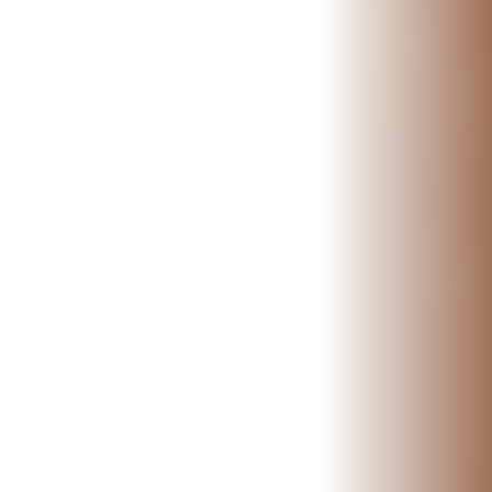
📍 Bravo Murillo
📍 Getafe
TIENDA
🛍️ Tienda Bonos
🛍️ Tienda Productos Fisioterapia
🎁 Tarjetas Regalo
🛒 Carrito
❤️ Ofertas
CONTACTO
☎️ 91 005 23 63
📧 Contacta