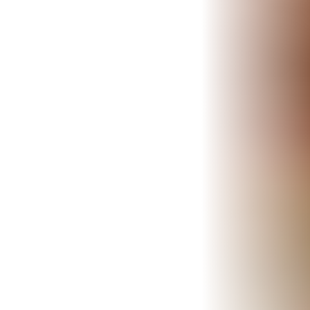
TRATAMIENTOS
✅ Punción Seca
✅ Ondas de Choque
✅ EPTE - EPI
ESTÉTICA
✨ Fisioestética
✨ Radiofrecuencia INDIBA
✨ Drenaje Linfático Manual
✨ Presoterapia
✨ Cicatrices y Estrías