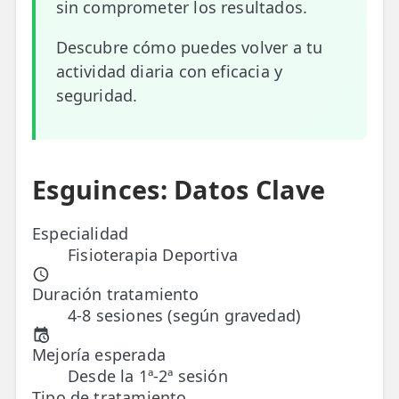
sin comprometer los resultados.
ESPECIALIDADES
Descubre cómo puedes volver a tu
🩻 Fisioterapia Traumatológica
actividad diaria con eficacia y
seguridad.
😧 Fisioterapia ATM
🦴 Osteopatía
🫶 Suelo Pélvico
Esguinces: Datos Clave
💆 Masajes Madrid
Especialidad
🏅 Fisioterapia Deportiva
Fisioterapia Deportiva
🧠 Fisioterapia Neurológica
Duración tratamiento
4-8 sesiones (según gravedad)
🧍 Fisioterapia Vestibular
Mejoría esperada
🫁 Fisioterapia Respiratoria
Desde la 1ª-2ª sesión
👶 Fisioterapia Pediátrica
Tipo de tratamiento