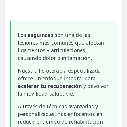
📍 Bravo Murillo
📍 Getafe
TIENDA
Los
esguinces
son una de las
🛍️ Tienda Bonos
lesiones más comunes que afectan
ligamentos y articulaciones,
🛍️ Tienda Productos Fisioterapia
causando dolor e inflamación.
🎁 Tarjetas Regalo
Nuestra fisioterapia especializada
🛒 Carrito
ofrece un enfoque integral para
acelerar tu recuperación
y devolver
❤️ Ofertas
la movilidad saludable.
CONTACTO
A través de técnicas avanzadas y
☎️ 91 005 23 63
personalizadas, nos enfocamos en
reducir el tiempo de rehabilitación
📧 Contacta