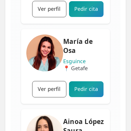
Ver perfil
Pedir cita
María de
Osa
Esguince
📍 Getafe
Ver perfil
Pedir cita
Ainoa López
Saura