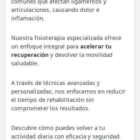
comunes que afectan ligamentos y
💆‍♀️ Tratamientos
articulaciones, causando dolor e
inflamación.
😓 Síntomas
📅 Pedir Cita
Nuestra fisioterapia especializada ofrece
📰 Blog
un enfoque integral para
acelerar tu
recuperación
y devolver la movilidad
🏢 Empresas
saludable.
UBICACIONES
🔍 Buscador Clínicas
A través de técnicas avanzadas y
personalizadas, nos enfocamos en reducir
📍 Barrio del Pilar
el tiempo de rehabilitación sin
comprometer los resultados.
📍 Chamberí - Centro
📍 Barrio Salamanca
Descubre cómo puedes volver a tu
📍 Carabanchel - Usera
actividad diaria con eficacia y seguridad.