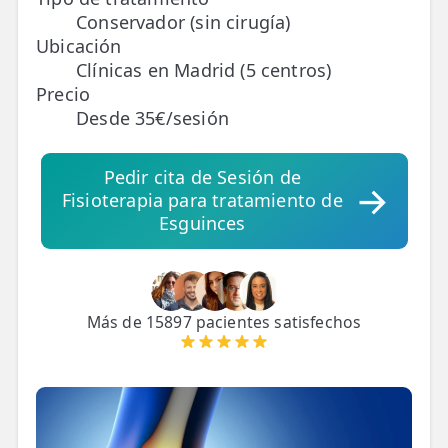
Conservador (sin cirugía)
Ubicación
TRATAMIENTOS
Clínicas en Madrid (5 centros)
✅ Punción Seca
Precio
✅ Ondas de Choque
Desde 35€/sesión
✅ EPTE - EPI
Pedir cita de Sesión de
Fisioterapia para tratamiento de
ESTÉTICA
Esguinces
✨ Fisioestética
✨ Radiofrecuencia INDIBA
✨ Drenaje Linfático Manual
Más de 15897 pacientes satisfechos
✨ Presoterapia
✨ Cicatrices y Estrías