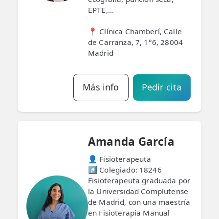
EPTE,...
📍 Clínica Chamberí, Calle
de Carranza, 7, 1°6, 28004
Madrid
Más info
Pedir cita
Amanda García
👤 Fisioterapeuta
#️⃣ Colegiado: 18246
Fisioterapeuta graduada por
la Universidad Complutense
de Madrid, con una maestría
en Fisioterapia Manual