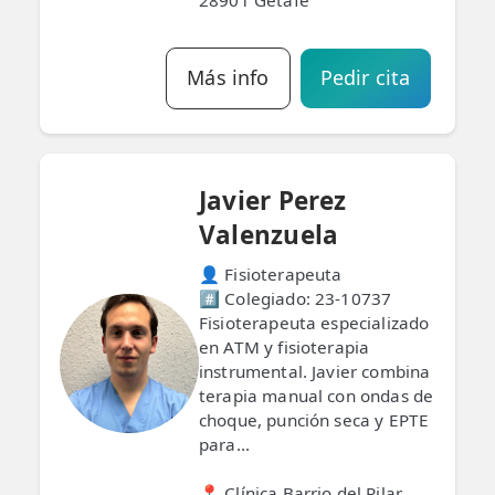
28901 Getafe
TRATAMIENTOS
Más info
Pedir cita
✅ Punción Seca
✅ Ondas de Choque
✅ EPTE - EPI
Javier Perez
Valenzuela
ESTÉTICA
✨ Fisioestética
👤 Fisioterapeuta
#️⃣ Colegiado: 23-10737
✨ Radiofrecuencia INDIBA
Fisioterapeuta especializado
en ATM y fisioterapia
✨ Drenaje Linfático Manual
instrumental. Javier combina
terapia manual con ondas de
✨ Presoterapia
choque, punción seca y EPTE
para...
✨ Cicatrices y Estrías
📍 Clínica Barrio del Pilar,