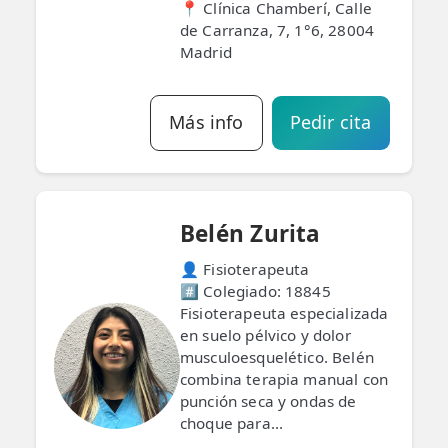
📍 Clínica Chamberí, Calle
de Carranza, 7, 1°6, 28004
Madrid
Más info
Pedir cita
Belén Zurita
👤 Fisioterapeuta
#️⃣ Colegiado: 18845
Fisioterapeuta especializada
en suelo pélvico y dolor
musculoesquelético. Belén
combina terapia manual con
punción seca y ondas de
choque para...