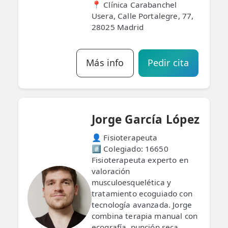
📍 Clínica Carabanchel
Usera, Calle Portalegre, 77,
28025 Madrid
Más info
Pedir cita
Jorge García López
👤 Fisioterapeuta
#️⃣ Colegiado: 16650
Fisioterapeuta experto en
valoración
musculoesquelética y
tratamiento ecoguiado con
tecnología avanzada. Jorge
combina terapia manual con
ecografía, punción seca,