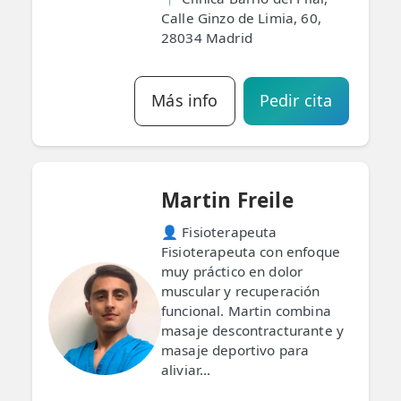
LESIONES
Calle Ginzo de Limia, 60,
FRECUENTES
Rotura Fibrilar
28034 Madrid
Dolor de Cabeza
Más info
Pedir cita
Trocanteritis
Hernia Discal
Fascitis Plantar
Martin Freile
Lumbalgia
👤 Fisioterapeuta
Fisioterapeuta con enfoque
Ciática
muy práctico en dolor
muscular y recuperación
Bursitis de Hombro
funcional. Martin combina
masaje descontracturante y
Síndrome Piramidal
masaje deportivo para
aliviar...
Tendinitis de Aquiles