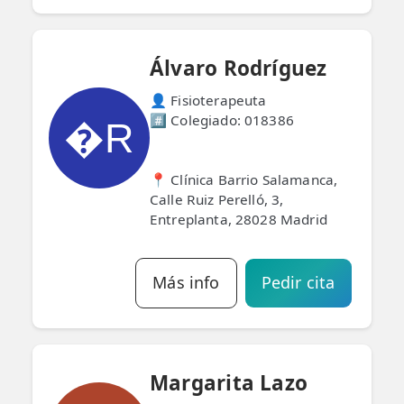
Álvaro Rodríguez
👤 Fisioterapeuta
#️⃣ Colegiado: 018386
�R
📍 Clínica Barrio Salamanca,
Calle Ruiz Perelló, 3,
Entreplanta, 28028 Madrid
Más info
Pedir cita
Margarita Lazo