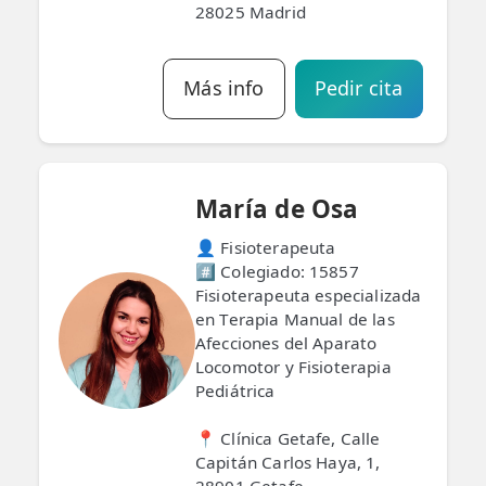
28025 Madrid
ESPECIALIDADES
🩻 Fisioterapia Traumatológica
Más info
Pedir cita
😧 Fisioterapia ATM
🦴 Osteopatía
María de Osa
🫶 Suelo Pélvico
👤 Fisioterapeuta
💆 Masajes Madrid
#️⃣ Colegiado: 15857
Fisioterapeuta especializada
🏅 Fisioterapia Deportiva
en Terapia Manual de las
Afecciones del Aparato
🧠 Fisioterapia Neurológica
Locomotor y Fisioterapia
🧍 Fisioterapia Vestibular
Pediátrica
🫁 Fisioterapia Respiratoria
📍 Clínica Getafe, Calle
Capitán Carlos Haya, 1,
👶 Fisioterapia Pediátrica