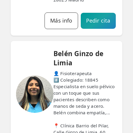
Más info
Pedir cita
Belén Ginzo de
Limia
👤 Fisioterapeuta
#️⃣ Colegiado: 18845
Especialista en suelo pélvico
con un toque que sus
pacientes describen como
manos de seda y acero.
Belén combina empatía,...
📍 Clínica Barrio del Pilar,
Calle Ginzo de Limia, 60,