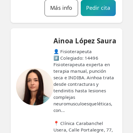
📍 Bravo Murillo
Más info
Pedir cita
📍 Getafe
TIENDA
Ainoa López Saura
🛍️ Tienda Bonos
👤 Fisioterapeuta
🛍️ Tienda Productos Fisioterapia
#️⃣ Colegiado: 14496
Fisioterapeuta experta en
🎁 Tarjetas Regalo
terapia manual, punción
seca e INDIBA. Ainhoa trata
🛒 Carrito
desde contracturas y
tendinitis hasta lesiones
❤️ Ofertas
complejas
neuromusculoesqueléticas,
CONTACTO
con...
☎️ 91 005 23 63
📍 Clínica Carabanchel
📧 Contacta
Usera, Calle Portalegre, 77,