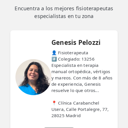
💆‍♀️ Tratamientos
Encuentra a los mejores fisioterapeutas
especialistas en tu zona
😓 Síntomas
📅 Pedir Cita
📰 Blog
Genesis Pelozzi
🏢 Empresas
👤 Fisioterapeuta
#️⃣ Colegiado: 13256
Especialista en terapia
UBICACIONES
manual ortopédica, vértigos
🔍 Buscador Clínicas
y mareos. Con más de 8 años
de experiencia, Genesis
📍 Barrio del Pilar
resuelve lo que otros...
📍 Chamberí - Centro
📍 Clínica Carabanchel
Usera, Calle Portalegre, 77,
📍 Barrio Salamanca
28025 Madrid
📍 Carabanchel - Usera