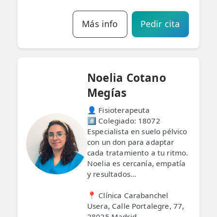
Más info
Pedir cita
Noelia Cotano
Megías
👤 Fisioterapeuta
#️⃣ Colegiado: 18072
Especialista en suelo pélvico
con un don para adaptar
cada tratamiento a tu ritmo.
Noelia es cercanía, empatía
y resultados...
📍 Clínica Carabanchel
Usera, Calle Portalegre, 77,
28025 Madrid