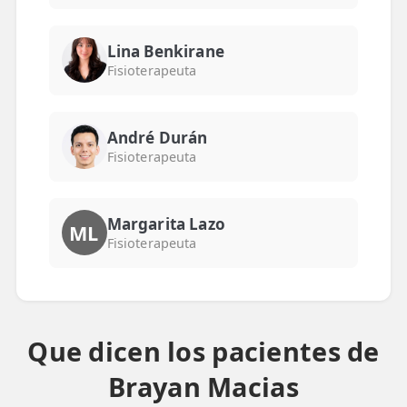
ESPECIALIDADES
Lina Benkirane
🩻 Fisioterapia Traumatológica
Fisioterapeuta
😧 Fisioterapia ATM
🦴 Osteopatía
André Durán
Fisioterapeuta
🫶 Suelo Pélvico
💆 Masajes Madrid
Margarita Lazo
ML
Fisioterapeuta
🏅 Fisioterapia Deportiva
🧠 Fisioterapia Neurológica
🧍 Fisioterapia Vestibular
Que dicen los pacientes de
🫁 Fisioterapia Respiratoria
Brayan Macias
👶 Fisioterapia Pediátrica