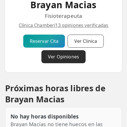
Brayan Macias
💆‍♀️ Tratamientos
Fisioterapeuta
😓 Síntomas
Clínica Chamberí
13 opiniones verificadas
📅 Pedir Cita
📰 Blog
Reservar Cita
Ver Clinica
🏢 Empresas
Ver Opiniones
UBICACIONES
🔍 Buscador Clínicas
Próximas horas libres de
📍 Barrio del Pilar
Brayan Macias
📍 Chamberí - Centro
📍 Barrio Salamanca
No hay horas disponibles
📍 Carabanchel - Usera
Brayan Macias no tiene huecos en las