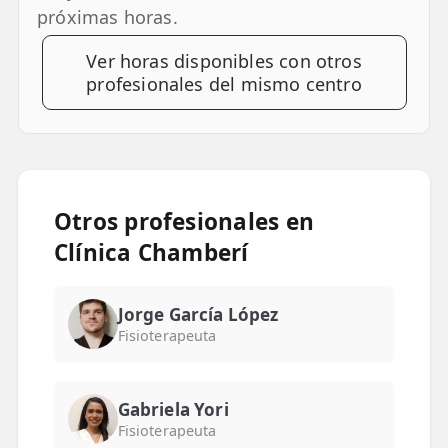
próximas horas.
📍 Bravo Murillo
Ver horas disponibles con otros
📍 Getafe
profesionales del mismo centro
TIENDA
🛍️ Tienda Bonos
🛍️ Tienda Productos Fisioterapia
Otros profesionales en
🎁 Tarjetas Regalo
Clínica Chamberí
🛒 Carrito
❤️ Ofertas
Jorge García López
Fisioterapeuta
CONTACTO
☎️ 91 005 23 63
Gabriela Yori
Fisioterapeuta
📧 Contacta