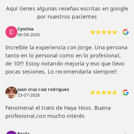
Aquí tienes algunas reseñas escritas en google
TRATAMIENTOS
por nuestros pacientes
✅ Punción Seca
Cynthia
⭐⭐⭐⭐⭐
06-08-2026
✅ Ondas de Choque
Increíble la experiencia con Jorge. Una persona
✅ EPTE - EPI
tanto en lo personal como en lo profesional,
de 10!!! Estoy notando mejoría y eso que llevo
ESTÉTICA
pocas sesiones. Lo recomendaría siempre!!
✨ Fisioestética
✨ Radiofrecuencia INDIBA
juan cruz ruiz rodriguez
⭐⭐⭐⭐⭐
23-07-2026
✨ Drenaje Linfático Manual
Fenomenal el trato de Haya Hoss. Buena
✨ Presoterapia
profesional,con mucho interés
✨ Cicatrices y Estrías
Paula