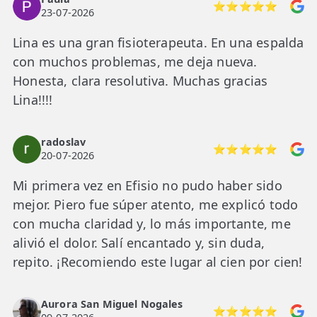
⭐⭐⭐⭐⭐
LESIONES
23-07-2026
FRECUENTES
Rotura Fibrilar
Lina es una gran fisioterapeuta. En una espalda
Dolor de Cabeza
con muchos problemas, me deja nueva.
Honesta, clara resolutiva. Muchas gracias
Trocanteritis
Lina!!!!
Hernia Discal
radoslav
Fascitis Plantar
⭐⭐⭐⭐⭐
20-07-2026
Lumbalgia
Mi primera vez en Efisio no pudo haber sido
mejor. Piero fue súper atento, me explicó todo
Ciática
con mucha claridad y, lo más importante, me
Bursitis de Hombro
alivió el dolor. Salí encantado y, sin duda,
repito. ¡Recomiendo este lugar al cien por cien!
Síndrome Piramidal
Tendinitis de Aquiles
Aurora San Miguel Nogales
⭐⭐⭐⭐⭐