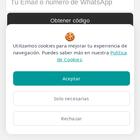
💆‍♀️ Tratamientos
😓 Síntomas
📅 Pedir Cita
🍪
📰 Blog
Utilizamos cookies para mejorar tu experiencia de
navegación. Puedes saber más en nuestra
Política
🏢 Empresas
de Cookies
.
UBICACIONES
Aceptar
🔍 Buscador Clínicas
📍 Barrio del Pilar
Solo necesarias
📍 Chamberí - Centro
Rechazar
📍 Barrio Salamanca
📍 Carabanchel - Usera