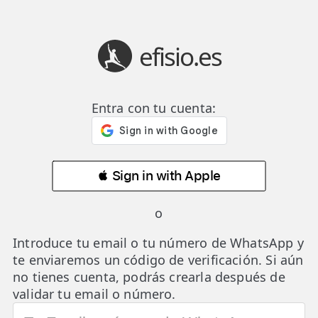
efisio.es
👤 Mi Cuenta
Entra con tu cuenta:
☕ Acerca
🤔 Preguntas Frecuentes
 Sign in with Apple
🔍 Buscador
o
🇬🇧 English
Introduce tu email o tu número de WhatsApp y
GENERAL
te enviaremos un código de verificación. Si aún
👩‍⚕️ Fisioterapeutas
no tienes cuenta, podrás crearla después de
validar tu email o número.
🔍 Especialidades