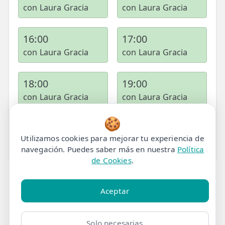
con Laura Gracia
con Laura Gracia
16:00
17:00
con Laura Gracia
con Laura Gracia
18:00
19:00
con Laura Gracia
con Laura Gracia
🍪
20:00
21:00
Utilizamos cookies para mejorar tu experiencia de
con Laura Gracia
con Laura Gracia
navegación. Puedes saber más en nuestra
Política
de Cookies
.
efisio.es
Aceptar
Solo necesarias