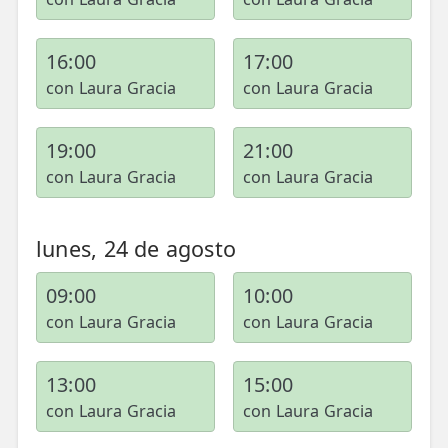
📍 Bravo Murillo
16:00
17:00
📍 Getafe
con Laura Gracia
con Laura Gracia
TIENDA
🛍️ Tienda Bonos
19:00
21:00
con Laura Gracia
con Laura Gracia
🛍️ Tienda Productos Fisioterapia
🎁 Tarjetas Regalo
lunes, 24 de agosto
🛒 Carrito
09:00
10:00
❤️ Ofertas
con Laura Gracia
con Laura Gracia
CONTACTO
13:00
15:00
☎️ 91 005 23 63
con Laura Gracia
con Laura Gracia
📧 Contacta