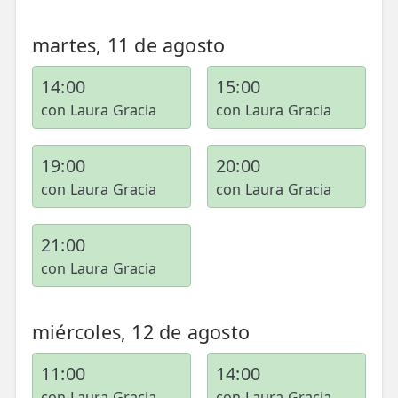
💆‍♀️ Tratamientos
martes, 11 de agosto
😓 Síntomas
14:00
15:00
📅 Pedir Cita
con Laura Gracia
con Laura Gracia
📰 Blog
🏢 Empresas
19:00
20:00
con Laura Gracia
con Laura Gracia
UBICACIONES
🔍 Buscador Clínicas
21:00
con Laura Gracia
📍 Barrio del Pilar
📍 Chamberí - Centro
miércoles, 12 de agosto
📍 Barrio Salamanca
11:00
14:00
📍 Carabanchel - Usera
con Laura Gracia
con Laura Gracia