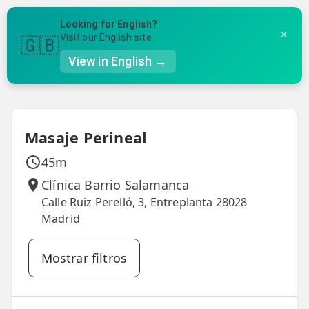
Volver a ubicaciones
Looking for English?
×
Visit our English site
🇬🇧
✓
2
3
4
5
View in English →
Clínica
Fecha y Hora
Tratamiento
Tus Datos
Confirmación
👤 Mi Cuenta
☕ Acerca
Masaje Perineal
🤔 Preguntas Frecuentes
45m
🔍 Buscador
Clínica Barrio Salamanca
Calle Ruiz Perelló, 3, Entreplanta 28028
🇬🇧 English
Madrid
GENERAL
Mostrar filtros
👩‍⚕️ Fisioterapeutas
🔍 Especialidades