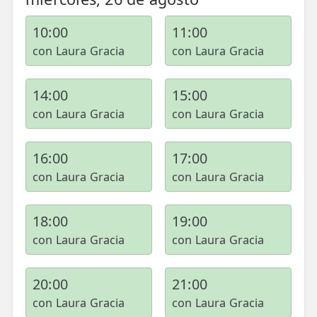
10:00
11:00
TRATAMIENTOS
con Laura Gracia
con Laura Gracia
✅ Punción Seca
✅ Ondas de Choque
14:00
15:00
✅ EPTE - EPI
con Laura Gracia
con Laura Gracia
ESTÉTICA
16:00
17:00
✨ Fisioestética
con Laura Gracia
con Laura Gracia
✨ Radiofrecuencia INDIBA
18:00
19:00
✨ Drenaje Linfático Manual
con Laura Gracia
con Laura Gracia
✨ Presoterapia
20:00
21:00
✨ Cicatrices y Estrías
con Laura Gracia
con Laura Gracia