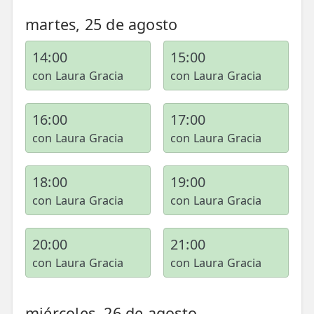
martes, 25 de agosto
ESPECIALIDADES
🩻 Fisioterapia Traumatológica
14:00
15:00
😧 Fisioterapia ATM
con Laura Gracia
con Laura Gracia
🦴 Osteopatía
16:00
17:00
🫶 Suelo Pélvico
con Laura Gracia
con Laura Gracia
💆 Masajes Madrid
18:00
19:00
🏅 Fisioterapia Deportiva
con Laura Gracia
con Laura Gracia
🧠 Fisioterapia Neurológica
20:00
21:00
🧍 Fisioterapia Vestibular
con Laura Gracia
con Laura Gracia
🫁 Fisioterapia Respiratoria
miércoles, 26 de agosto
👶 Fisioterapia Pediátrica