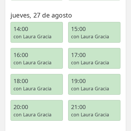
LESIONES
FRECUENTES
Rotura Fibrilar
jueves, 27 de agosto
Dolor de Cabeza
14:00
15:00
Trocanteritis
con Laura Gracia
con Laura Gracia
Hernia Discal
16:00
17:00
Fascitis Plantar
con Laura Gracia
con Laura Gracia
Lumbalgia
18:00
19:00
Ciática
con Laura Gracia
con Laura Gracia
Bursitis de Hombro
20:00
21:00
Síndrome Piramidal
con Laura Gracia
con Laura Gracia
Tendinitis de Aquiles