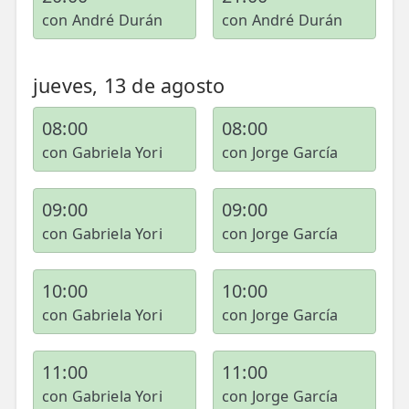
LESIONES
con André Durán
con André Durán
FRECUENTES
Rotura Fibrilar
Dolor de Cabeza
jueves, 13 de agosto
Trocanteritis
08:00
08:00
Hernia Discal
con Gabriela Yori
con Jorge García
Fascitis Plantar
09:00
09:00
Lumbalgia
con Gabriela Yori
con Jorge García
Ciática
10:00
10:00
Bursitis de Hombro
con Gabriela Yori
con Jorge García
Síndrome Piramidal
11:00
11:00
Tendinitis de Aquiles
con Gabriela Yori
con Jorge García