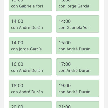
con Gabriela Yori
con Jorge García
TRATAMIENTOS
✅ Punción Seca
14:00
14:00
con André Durán
con Gabriela Yori
✅ Ondas de Choque
✅ EPTE - EPI
14:00
15:00
con Jorge García
con André Durán
ESTÉTICA
✨ Fisioestética
16:00
17:00
✨ Radiofrecuencia INDIBA
con André Durán
con André Durán
✨ Drenaje Linfático Manual
18:00
19:00
✨ Presoterapia
con André Durán
con André Durán
✨ Cicatrices y Estrías
20:00
21:00