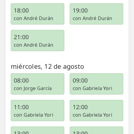
18:00
19:00
ESPECIALIDADES
con André Durán
con André Durán
🩻 Fisioterapia Traumatológica
😧 Fisioterapia ATM
21:00
🦴 Osteopatía
con André Durán
🫶 Suelo Pélvico
miércoles, 12 de agosto
💆 Masajes Madrid
08:00
09:00
🏅 Fisioterapia Deportiva
con Jorge García
con Gabriela Yori
🧠 Fisioterapia Neurológica
11:00
12:00
🧍 Fisioterapia Vestibular
con Gabriela Yori
con Gabriela Yori
🫁 Fisioterapia Respiratoria
👶 Fisioterapia Pediátrica
13:00
13:00