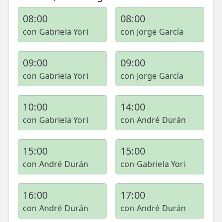
📍 Bravo Murillo
08:00
08:00
con Gabriela Yori
con Jorge García
📍 Getafe
TIENDA
09:00
09:00
🛍️ Tienda Bonos
con Gabriela Yori
con Jorge García
🛍️ Tienda Productos Fisioterapia
10:00
14:00
🎁 Tarjetas Regalo
con Gabriela Yori
con André Durán
🛒 Carrito
15:00
15:00
❤️ Ofertas
con André Durán
con Gabriela Yori
CONTACTO
16:00
17:00
☎️ 91 005 23 63
con André Durán
con André Durán
📧 Contacta