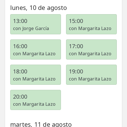
💆‍♀️ Tratamientos
lunes, 10 de agosto
😓 Síntomas
13:00
15:00
📅 Pedir Cita
con Jorge García
con Margarita Lazo
📰 Blog
16:00
17:00
🏢 Empresas
con Margarita Lazo
con Margarita Lazo
UBICACIONES
18:00
19:00
🔍 Buscador Clínicas
con Margarita Lazo
con Margarita Lazo
📍 Barrio del Pilar
20:00
📍 Chamberí - Centro
con Margarita Lazo
📍 Barrio Salamanca
📍 Carabanchel - Usera
martes, 11 de agosto