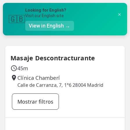
Volver a ubicaciones
Looking for English?
×
Visit our English site
🇬🇧
✓
2
3
4
5
View in English →
Clínica
Fecha y Hora
Tratamiento
Tus Datos
Confirmación
👤 Mi Cuenta
☕ Acerca
Masaje Descontracturante
🤔 Preguntas Frecuentes
45m
🔍 Buscador
Clínica Chamberí
Calle de Carranza, 7, 1°6 28004 Madrid
🇬🇧 English
Mostrar filtros
GENERAL
👩‍⚕️ Fisioterapeutas
🔍 Especialidades