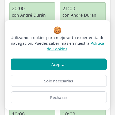
20:00
21:00
con André Durán
con André Durán
🍪
miércoles, 26 de agosto
Utilizamos cookies para mejorar tu experiencia de
navegación. Puedes saber más en nuestra
Política
08:00
08:00
de Cookies
.
con Jorge García
con Lina
Aceptar
09:00
09:00
con Gabriela Yori
con Jorge García
Solo necesarias
09:00
10:00
Rechazar
con Lina
con Gabriela Yori
10:00
10:00